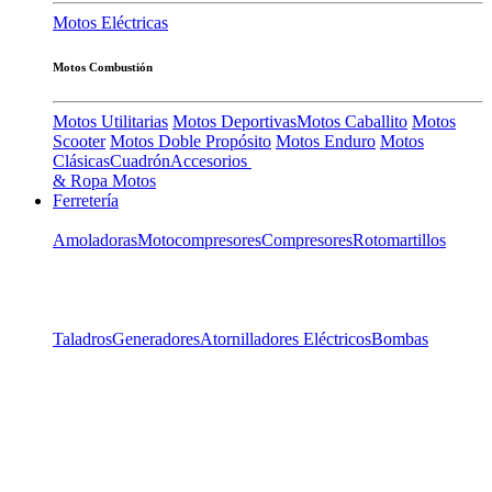
Motos Eléctricas
Motos Combustión
Motos Utilitarias
Motos Deportivas
Motos Caballito
Motos
Scooter
Motos Doble Propósito
Motos Enduro
Motos
Clásicas
Cuadrón
Accesorios
& Ropa Motos
Ferretería
Amoladoras
Motocompresores
Compresores
Rotomartillos
Taladros
Generadores
Atornilladores Eléctricos
Bombas