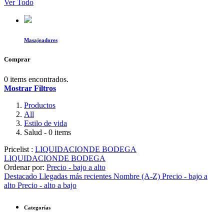
Ver Todo
Masajeadores
Comprar
0 items encontrados.
Mostrar Filtros
Productos
All
Estilo de vida
Salud
- 0 items
Pricelist :
LIQUIDACIONDE BODEGA
LIQUIDACIONDE BODEGA
Ordenar por:
Precio - bajo a alto
Destacado
Llegadas más recientes
Nombre (A-Z)
Precio - bajo a
alto
Precio - alto a bajo
Categorías