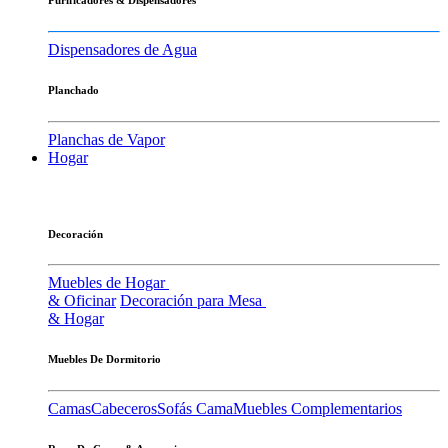
Dispensadores de Agua
Planchado
Planchas de Vapor
Hogar
Decoración
Muebles de Hogar
& Oficinar
Decoración para Mesa
& Hogar
Muebles De Dormitorio
Camas
Cabeceros
Sofás Cama
Muebles Complementarios