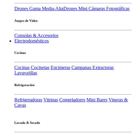
Drones Gama Media-Alta
Drones Mini
Cámaras Fotográficas
Juegos de Video
Consolas & Accesorios
Electrodomésticos
Cocinas
Cocinas
Cocinetas
Encimeras
Campanas Extractoras
Lavavajillas
Refrigeración
Refrigeradoras
Vitrinas
Congeladores
Mini Bares
Vineras &
Cavas
Lavado & Secado