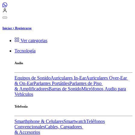
Iniciar
•
Registrarse
Ver categorias
Tecnología
Audio
Equipos de Sonido
Auriculares In-Ear
Auriculares Over-Ear
& On-Ear
Parlantes Portátiles
Parlantes de Piso
& Amplificadores
Barras de Sonido
Micrófonos
Audio para
Vehículos
Telefonía
Smarthphone & Celulares
Smartwatch
Teléfonos
Convencionales
Cables, Cargadores
& Accesorios