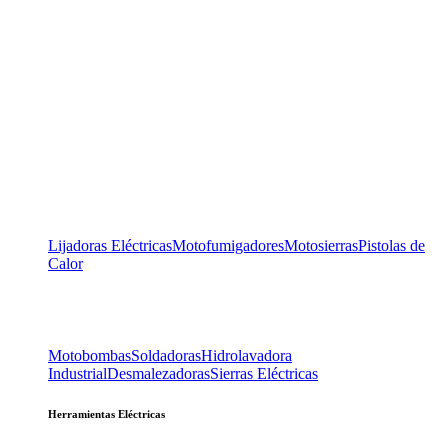
Lijadoras Eléctricas
Motofumigadores
Motosierras
Pistolas de
Calor
Motobombas
Soldadoras
Hidrolavadora
Industrial
Desmalezadoras
Sierras Eléctricas
Herramientas Eléctricas