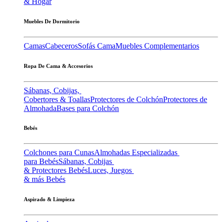
& Hogar
Muebles De Dormitorio
Camas
Cabeceros
Sofás Cama
Muebles Complementarios
Ropa De Cama & Accesorios
Sábanas, Cobijas,
Cobertores & Toallas
Protectores de Colchón
Protectores de
Almohada
Bases para Colchón
Bebés
Colchones para Cunas
Almohadas Especializadas
para Bebés
Sábanas, Cobijas
& Protectores Bebés
Luces, Juegos
& más Bebés
Aspirado & Limpieza