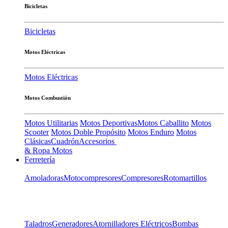
Bicicletas
Bicicletas
Motos Eléctricas
Motos Eléctricas
Motos Combustión
Motos Utilitarias
Motos Deportivas
Motos Caballito
Motos
Scooter
Motos Doble Propósito
Motos Enduro
Motos
Clásicas
Cuadrón
Accesorios
& Ropa Motos
Ferretería
Amoladoras
Motocompresores
Compresores
Rotomartillos
Taladros
Generadores
Atornilladores Eléctricos
Bombas