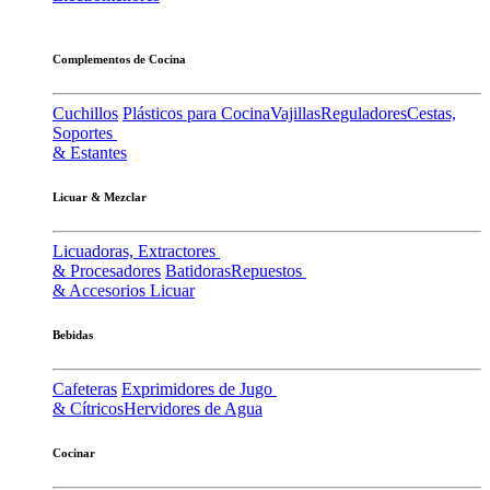
Complementos de Cocina
Cuchillos
Plásticos para Cocina
Vajillas
Reguladores
Cestas,
Soportes
& Estantes
Licuar & Mezclar
Licuadoras, Extractores
& Procesadores
Batidoras
Repuestos
& Accesorios Licuar
Bebidas
Cafeteras
Exprimidores de Jugo
& Cítricos
Hervidores de Agua
Cocinar