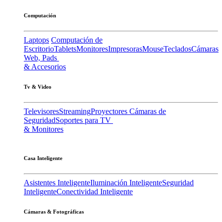
Computación
Laptops
Computación de
Escritorio
Tablets
Monitores
Impresoras
Mouse
Teclados
Cámaras
Web, Pads
& Accesorios
Tv & Video
Televisores
Streaming
Proyectores
Cámaras de
Seguridad
Soportes para TV
& Monitores
Casa Inteligente
Asistentes Inteligente
Iluminación Inteligente
Seguridad
Inteligente
Conectividad Inteligente
Cámaras & Fotográficas