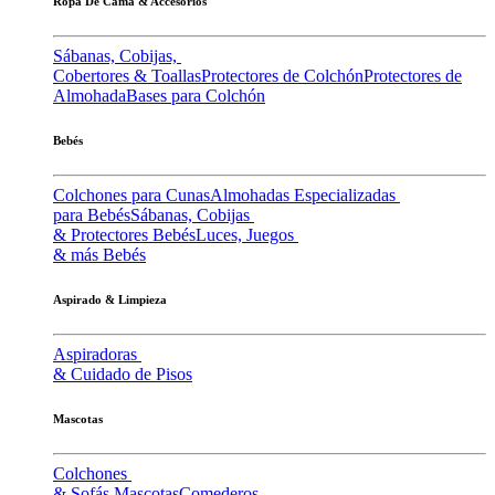
Ropa De Cama & Accesorios
Sábanas, Cobijas,
Cobertores & Toallas
Protectores de Colchón
Protectores de
Almohada
Bases para Colchón
Bebés
Colchones para Cunas
Almohadas Especializadas
para Bebés
Sábanas, Cobijas
& Protectores Bebés
Luces, Juegos
& más Bebés
Aspirado & Limpieza
Aspiradoras
& Cuidado de Pisos
Mascotas
Colchones
& Sofás Mascotas
Comederos,