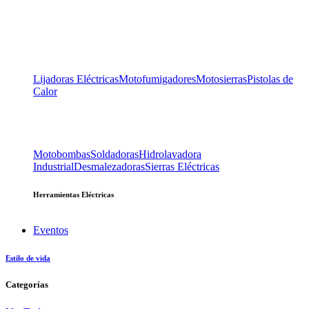
Lijadoras Eléctricas
Motofumigadores
Motosierras
Pistolas de
Calor
Motobombas
Soldadoras
Hidrolavadora
Industrial
Desmalezadoras
Sierras Eléctricas
Herramientas Eléctricas
Eventos
Estilo de vida
Categorías