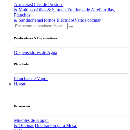
Arroceras
Ollas de Presión
& Multiusos
Ollas & Sartenes
Freidoras de Aire
Parrillas,
Planchas
& Sanducheras
Hornos Eléctricos
Varios cocinar
Purificadores & Dispensadores
Dispensadores de Agua
Planchado
Planchas de Vapor
Hogar
Decoración
Muebles de Hogar
& Oficinar
Decoración para Mesa