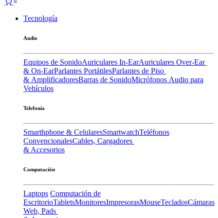
Tecnología
Audio
Equipos de Sonido
Auriculares In-Ear
Auriculares Over-Ear
& On-Ear
Parlantes Portátiles
Parlantes de Piso
& Amplificadores
Barras de Sonido
Micrófonos
Audio para
Vehículos
Telefonía
Smarthphone & Celulares
Smartwatch
Teléfonos
Convencionales
Cables, Cargadores
& Accesorios
Computación
Laptops
Computación de
Escritorio
Tablets
Monitores
Impresoras
Mouse
Teclados
Cámaras
Web, Pads