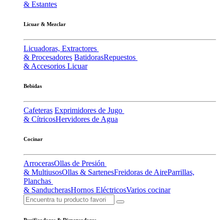
& Estantes
Licuar & Mezclar
Licuadoras, Extractores
& Procesadores
Batidoras
Repuestos
& Accesorios Licuar
Bebidas
Cafeteras
Exprimidores de Jugo
& Cítricos
Hervidores de Agua
Cocinar
Arroceras
Ollas de Presión
& Multiusos
Ollas & Sartenes
Freidoras de Aire
Parrillas,
Planchas
& Sanducheras
Hornos Eléctricos
Varios cocinar
Purificadores & Dispensadores