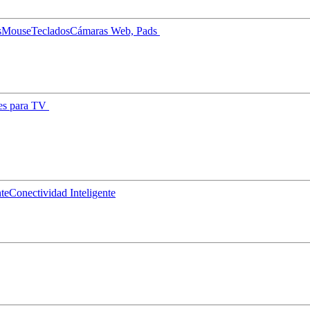
s
Mouse
Teclados
Cámaras Web, Pads
es para TV
nte
Conectividad Inteligente