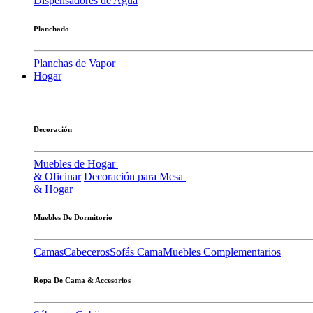
Dispensadores de Agua
Planchado
Planchas de Vapor
Hogar
Decoración
Muebles de Hogar
& Oficinar
Decoración para Mesa
& Hogar
Muebles De Dormitorio
Camas
Cabeceros
Sofás Cama
Muebles Complementarios
Ropa De Cama & Accesorios