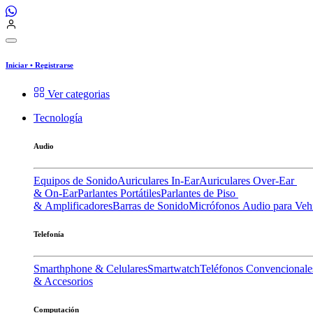
Iniciar
•
Registrarse
Ver categorias
Tecnología
Audio
Equipos de Sonido
Auriculares In-Ear
Auriculares Over-Ear
& On-Ear
Parlantes Portátiles
Parlantes de Piso
& Amplificadores
Barras de Sonido
Micrófonos
Audio para Veh
Telefonía
Smarthphone & Celulares
Smartwatch
Teléfonos Convencionale
& Accesorios
Computación