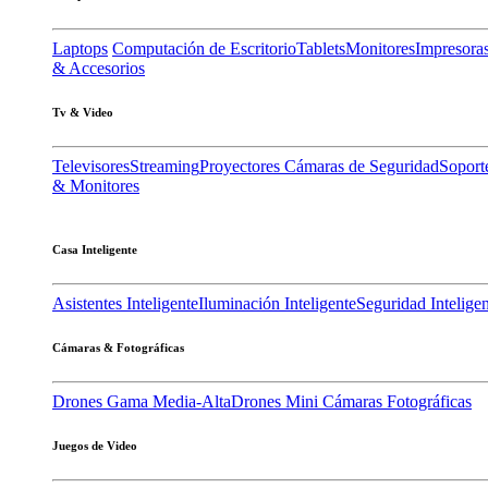
Laptops
Computación de Escritorio
Tablets
Monitores
Impresora
& Accesorios
Tv & Video
Televisores
Streaming
Proyectores
Cámaras de Seguridad
Soport
& Monitores
Casa Inteligente
Asistentes Inteligente
Iluminación Inteligente
Seguridad Intelige
Cámaras & Fotográficas
Drones Gama Media-Alta
Drones Mini
Cámaras Fotográficas
Juegos de Video