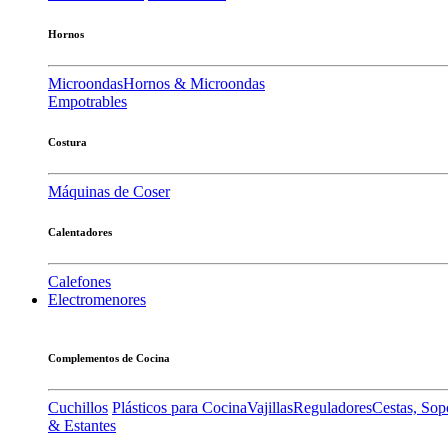
Hornos
Microondas
Hornos & Microondas
Empotrables
Costura
Máquinas de Coser
Calentadores
Calefones
Electromenores
Complementos de Cocina
Cuchillos
Plásticos para Cocina
Vajillas
Reguladores
Cestas, Sop
& Estantes