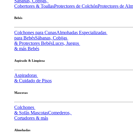
Sábanas, Cobijas,
Cobertores & Toallas
Protectores de Colchón
Protectores de Al
Bebés
Colchones para Cunas
Almohadas Especializadas
para Bebés
Sábanas, Cobijas
& Protectores Bebés
Luces, Juegos
& más Bebés
Aspirado & Limpieza
Aspiradoras
& Cuidado de Pisos
Mascotas
Colchones
& Sofás Mascotas
Comederos,
Cortadores & más
Almohadas