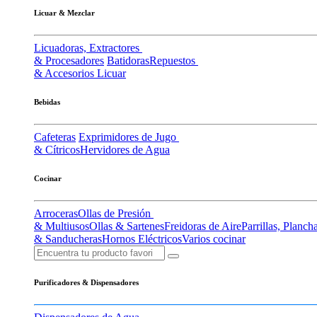
Licuar & Mezclar
Licuadoras, Extractores
& Procesadores
Batidoras
Repuestos
& Accesorios Licuar
Bebidas
Cafeteras
Exprimidores de Jugo
& Cítricos
Hervidores de Agua
Cocinar
Arroceras
Ollas de Presión
& Multiusos
Ollas & Sartenes
Freidoras de Aire
Parrillas, Planch
& Sanducheras
Hornos Eléctricos
Varios cocinar
Purificadores & Dispensadores