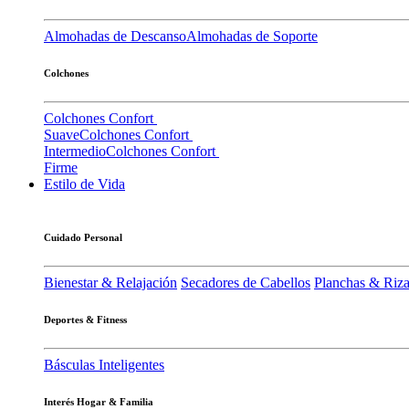
Almohadas de Descanso
Almohadas de Soporte
Colchones
Colchones Confort
Suave
Colchones Confort
Intermedio
Colchones Confort
Firme
Estilo de Vida
Cuidado Personal
Bienestar & Relajación
Secadores de Cabellos
Planchas & Riz
Deportes & Fitness
Básculas Inteligentes
Interés Hogar & Familia