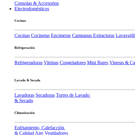
Consolas & Accesorios
Electrodomésticos
Cocinas
Cocinas
Cocinetas
Encimeras
Campanas Extractoras
Lavavajill
Refrigeración
Refrigeradoras
Vitrinas
Congeladores
Mini Bares
Vineras & C
Lavado & Secado
Lavadoras
Secadoras
Torres de Lavado
& Secado
Climatización
Enfriamiento, Calefacción
& Calidad Aire
Ventiladores