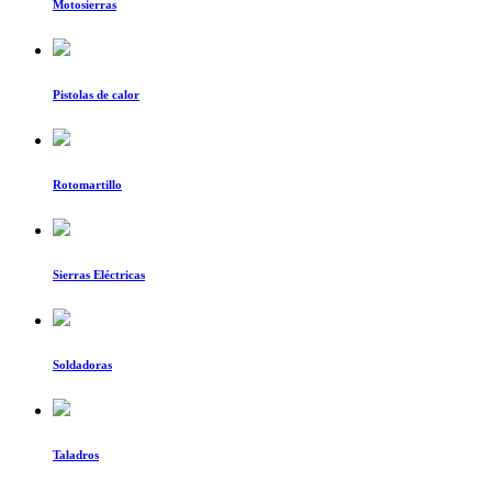
Motosierras
Pistolas de calor
Rotomartillo
Sierras Eléctricas
Soldadoras
Taladros