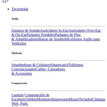
Tecnología
Audio
Equipos de Sonido
Auriculares In-Ear
Auriculares Over-Ear
& On-Ear
Parlantes Portátiles
Parlantes de Piso
& Amplificadores
Barras de Sonido
Micrófonos
Audio para
Vehículos
Telefonía
Smarthphone & Celulares
Smartwatch
Teléfonos
Convencionales
Cables, Cargadores
& Accesorios
Computación
Laptops
Computación de
Escritorio
Tablets
Monitores
Impresoras
Mouse
Teclados
Cámaras
Web, Pads