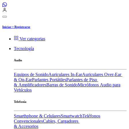
Iniciar
•
Registrarse
Ver categorias
Tecnología
Audio
Equipos de Sonido
Auriculares In-Ear
Auriculares Over-Ear
& On-Ear
Parlantes Portátiles
Parlantes de Piso
& Amplificadores
Barras de Sonido
Micrófonos
Audio para
Vehículos
Telefonía
Smarthphone & Celulares
Smartwatch
Teléfonos
Convencionales
Cables, Cargadores
& Accesorios