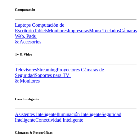
Computación
Laptops
Computación de
Escritorio
Tablets
Monitores
Impresoras
Mouse
Teclados
Cámaras
Web, Pads
& Accesorios
Tv & Video
Televisores
Streaming
Proyectores
Cámaras de
Seguridad
Soportes para TV
& Monitores
Casa Inteligente
Asistentes Inteligente
Iluminación Inteligente
Seguridad
Inteligente
Conectividad Inteligente
Cámaras & Fotográficas