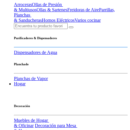
Arroceras
Ollas de Presión
& Multiusos
Ollas & Sartenes
Freidoras de Aire
Parrillas,
Planchas
& Sanducheras
Hornos Eléctricos
Varios cocinar
Purificadores & Dispensadores
Dispensadores de Agua
Planchado
Planchas de Vapor
Hogar
Decoración
Muebles de Hogar
& Oficinar
Decoración para Mesa