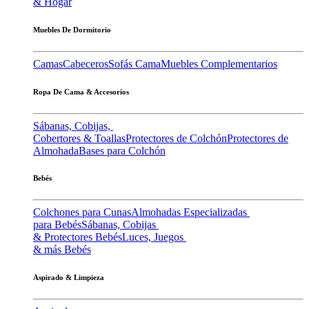
& Hogar
Muebles De Dormitorio
Camas
Cabeceros
Sofás Cama
Muebles Complementarios
Ropa De Cama & Accesorios
Sábanas, Cobijas,
Cobertores & Toallas
Protectores de Colchón
Protectores de
Almohada
Bases para Colchón
Bebés
Colchones para Cunas
Almohadas Especializadas
para Bebés
Sábanas, Cobijas
& Protectores Bebés
Luces, Juegos
& más Bebés
Aspirado & Limpieza