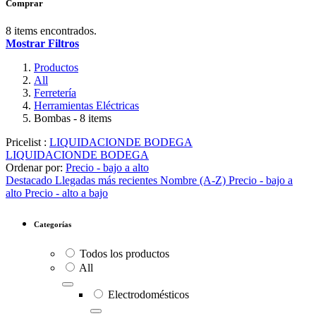
Comprar
8 items encontrados.
Mostrar Filtros
Productos
All
Ferretería
Herramientas Eléctricas
Bombas
- 8 items
Pricelist :
LIQUIDACIONDE BODEGA
LIQUIDACIONDE BODEGA
Ordenar por:
Precio - bajo a alto
Destacado
Llegadas más recientes
Nombre (A-Z)
Precio - bajo a
alto
Precio - alto a bajo
Categorías
Todos los productos
All
Electrodomésticos