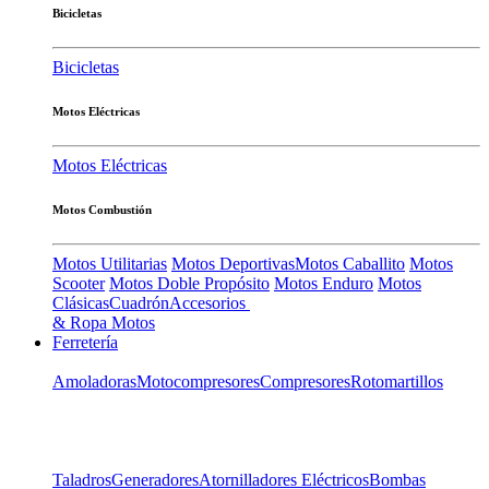
Bicicletas
Bicicletas
Motos Eléctricas
Motos Eléctricas
Motos Combustión
Motos Utilitarias
Motos Deportivas
Motos Caballito
Motos
Scooter
Motos Doble Propósito
Motos Enduro
Motos
Clásicas
Cuadrón
Accesorios
& Ropa Motos
Ferretería
Amoladoras
Motocompresores
Compresores
Rotomartillos
Taladros
Generadores
Atornilladores Eléctricos
Bombas