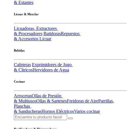
& Estantes
Licuar & Mezclar
Licuadoras, Extractores
& Procesadores
Batidoras
Repuestos
& Accesorios Licuar
Bebidas
Cafeteras
Exprimidores de Jugo
& Cítricos
Hervidores de Agua
Cocinar
Arroceras
Ollas de Presión
& Multiusos
Ollas & Sartenes
Freidoras de Aire
Parrillas,
Planchas
& Sanducheras
Hornos Eléctricos
Varios cocinar
Purificadores & Dispensadores