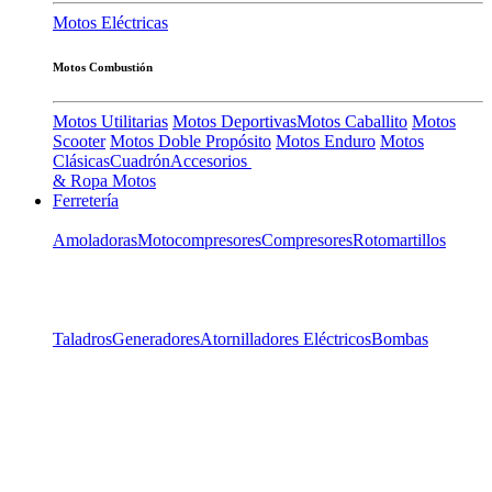
Motos Eléctricas
Motos Combustión
Motos Utilitarias
Motos Deportivas
Motos Caballito
Motos
Scooter
Motos Doble Propósito
Motos Enduro
Motos
Clásicas
Cuadrón
Accesorios
& Ropa Motos
Ferretería
Amoladoras
Motocompresores
Compresores
Rotomartillos
Taladros
Generadores
Atornilladores Eléctricos
Bombas