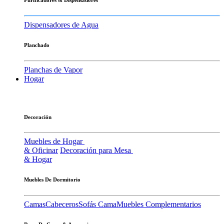
Dispensadores de Agua
Planchado
Planchas de Vapor
Hogar
Decoración
Muebles de Hogar
& Oficinar
Decoración para Mesa
& Hogar
Muebles De Dormitorio
Camas
Cabeceros
Sofás Cama
Muebles Complementarios