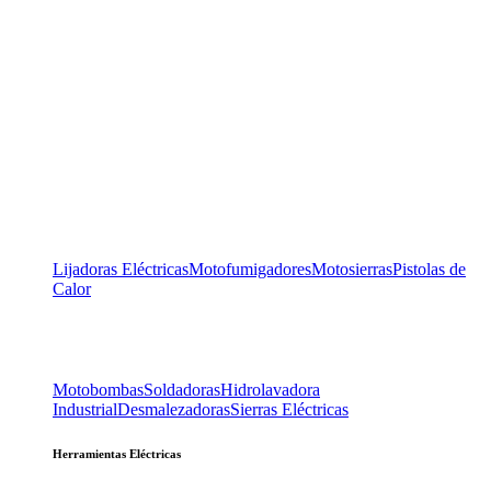
Lijadoras Eléctricas
Motofumigadores
Motosierras
Pistolas de
Calor
Motobombas
Soldadoras
Hidrolavadora
Industrial
Desmalezadoras
Sierras Eléctricas
Herramientas Eléctricas