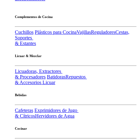
Complementos de Cocina
Cuchillos
Plásticos para Cocina
Vajillas
Reguladores
Cestas,
Soportes
& Estantes
Licuar & Mezclar
Licuadoras, Extractores
& Procesadores
Batidoras
Repuestos
& Accesorios Licuar
Bebidas
Cafeteras
Exprimidores de Jugo
& Cítricos
Hervidores de Agua
Cocinar