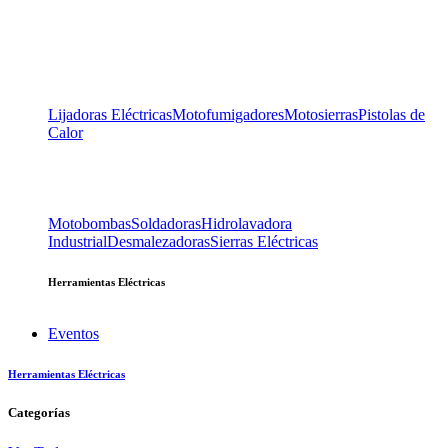
Lijadoras Eléctricas
Motofumigadores
Motosierras
Pistolas de
Calor
Motobombas
Soldadoras
Hidrolavadora
Industrial
Desmalezadoras
Sierras Eléctricas
Herramientas Eléctricas
Eventos
Herramientas Eléctricas
Categorías