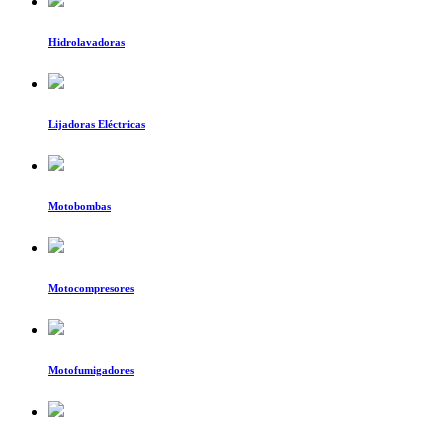
Hidrolavadoras
Lijadoras Eléctricas
Motobombas
Motocompresores
Motofumigadores