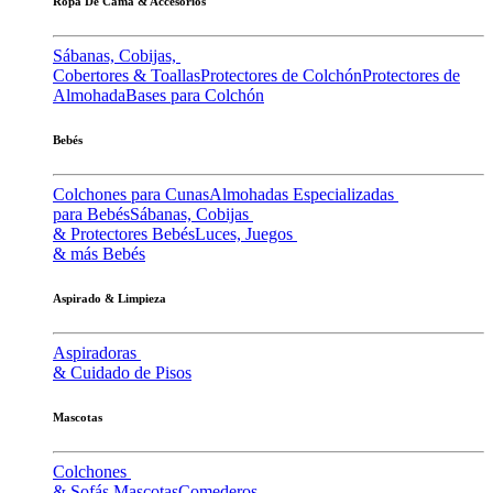
Ropa De Cama & Accesorios
Sábanas, Cobijas,
Cobertores & Toallas
Protectores de Colchón
Protectores de
Almohada
Bases para Colchón
Bebés
Colchones para Cunas
Almohadas Especializadas
para Bebés
Sábanas, Cobijas
& Protectores Bebés
Luces, Juegos
& más Bebés
Aspirado & Limpieza
Aspiradoras
& Cuidado de Pisos
Mascotas
Colchones
& Sofás Mascotas
Comederos,