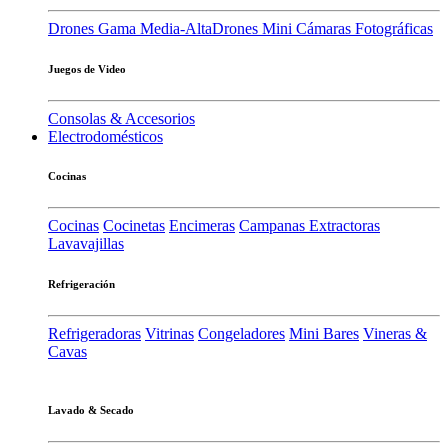
Drones Gama Media-Alta
Drones Mini
Cámaras Fotográficas
Juegos de Video
Consolas & Accesorios
Electrodomésticos
Cocinas
Cocinas
Cocinetas
Encimeras
Campanas Extractoras
Lavavajillas
Refrigeración
Refrigeradoras
Vitrinas
Congeladores
Mini Bares
Vineras &
Cavas
Lavado & Secado