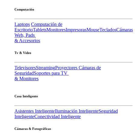
Computación
Laptops
Computación de
Escritorio
Tablets
Monitores
Impresoras
Mouse
Teclados
Cámaras
Web, Pads
& Accesorios
Tv & Video
Televisores
Streaming
Proyectores
Cámaras de
Seguridad
Soportes para TV
& Monitores
Casa Inteligente
Asistentes Inteligente
Iluminación Inteligente
Seguridad
Inteligente
Conectividad Inteligente
Cámaras & Fotográficas