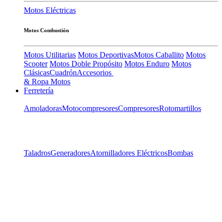
Motos Eléctricas
Motos Combustión
Motos Utilitarias
Motos Deportivas
Motos Caballito
Motos
Scooter
Motos Doble Propósito
Motos Enduro
Motos
Clásicas
Cuadrón
Accesorios
& Ropa Motos
Ferretería
Amoladoras
Motocompresores
Compresores
Rotomartillos
Taladros
Generadores
Atornilladores Eléctricos
Bombas