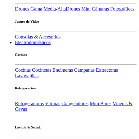
Drones Gama Media-Alta
Drones Mini
Cámaras Fotográficas
Juegos de Video
Consolas & Accesorios
Electrodomésticos
Cocinas
Cocinas
Cocinetas
Encimeras
Campanas Extractoras
Lavavajillas
Refrigeración
Refrigeradoras
Vitrinas
Congeladores
Mini Bares
Vineras &
Cavas
Lavado & Secado