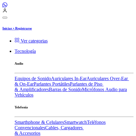
Iniciar
•
Registrarse
Ver categorias
Tecnología
Audio
Equipos de Sonido
Auriculares In-Ear
Auriculares Over-Ear
& On-Ear
Parlantes Portátiles
Parlantes de Piso
& Amplificadores
Barras de Sonido
Micrófonos
Audio para
Vehículos
Telefonía
Smarthphone & Celulares
Smartwatch
Teléfonos
Convencionales
Cables, Cargadores
& Accesorios