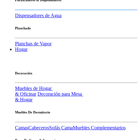
Dispensadores de Agua
Planchado
Planchas de Vapor
Hogar
Decoración
Muebles de Hogar
& Oficinar
Decoración para Mesa
& Hogar
Muebles De Dormitorio
Camas
Cabeceros
Sofás Cama
Muebles Complementarios