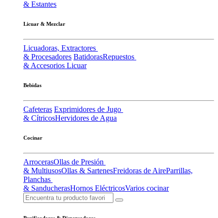
& Estantes
Licuar & Mezclar
Licuadoras, Extractores
& Procesadores
Batidoras
Repuestos
& Accesorios Licuar
Bebidas
Cafeteras
Exprimidores de Jugo
& Cítricos
Hervidores de Agua
Cocinar
Arroceras
Ollas de Presión
& Multiusos
Ollas & Sartenes
Freidoras de Aire
Parrillas,
Planchas
& Sanducheras
Hornos Eléctricos
Varios cocinar
Purificadores & Dispensadores