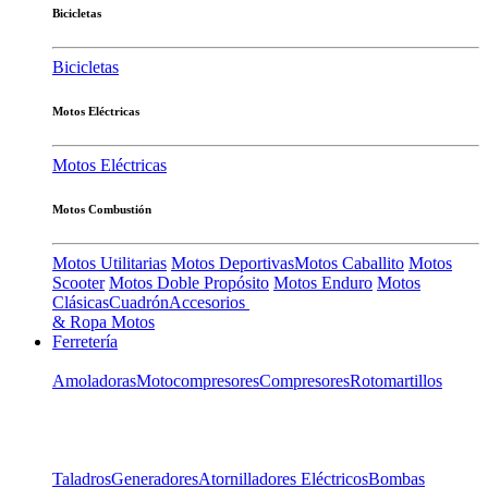
Bicicletas
Bicicletas
Motos Eléctricas
Motos Eléctricas
Motos Combustión
Motos Utilitarias
Motos Deportivas
Motos Caballito
Motos
Scooter
Motos Doble Propósito
Motos Enduro
Motos
Clásicas
Cuadrón
Accesorios
& Ropa Motos
Ferretería
Amoladoras
Motocompresores
Compresores
Rotomartillos
Taladros
Generadores
Atornilladores Eléctricos
Bombas