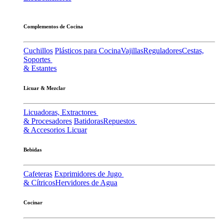
Complementos de Cocina
Cuchillos
Plásticos para Cocina
Vajillas
Reguladores
Cestas,
Soportes
& Estantes
Licuar & Mezclar
Licuadoras, Extractores
& Procesadores
Batidoras
Repuestos
& Accesorios Licuar
Bebidas
Cafeteras
Exprimidores de Jugo
& Cítricos
Hervidores de Agua
Cocinar