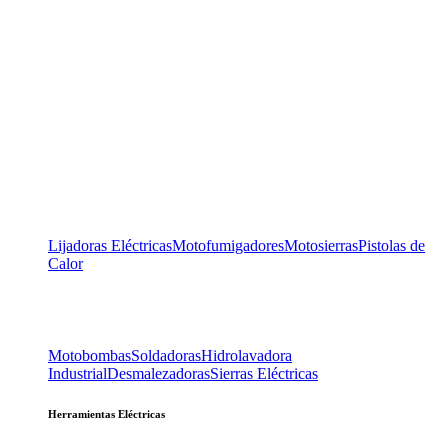
Lijadoras Eléctricas
Motofumigadores
Motosierras
Pistolas de
Calor
Motobombas
Soldadoras
Hidrolavadora
Industrial
Desmalezadoras
Sierras Eléctricas
Herramientas Eléctricas