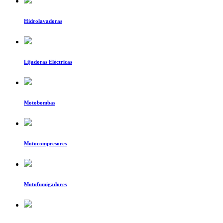
Hidrolavadoras
Lijadoras Eléctricas
Motobombas
Motocompresores
Motofumigadores