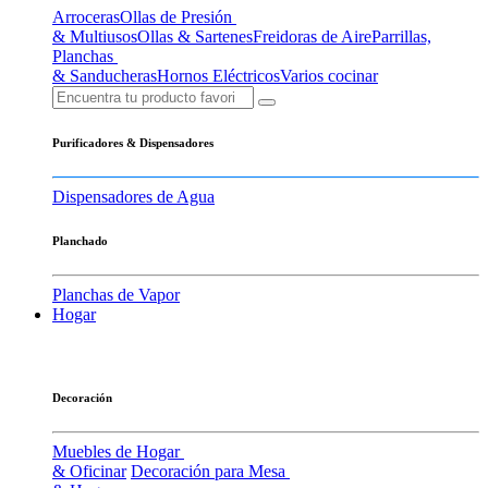
Arroceras
Ollas de Presión
& Multiusos
Ollas & Sartenes
Freidoras de Aire
Parrillas,
Planchas
& Sanducheras
Hornos Eléctricos
Varios cocinar
Purificadores & Dispensadores
Dispensadores de Agua
Planchado
Planchas de Vapor
Hogar
Decoración
Muebles de Hogar
& Oficinar
Decoración para Mesa