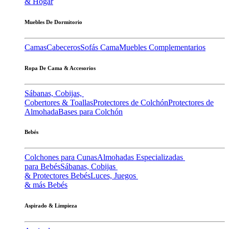
& Hogar
Muebles De Dormitorio
Camas
Cabeceros
Sofás Cama
Muebles Complementarios
Ropa De Cama & Accesorios
Sábanas, Cobijas,
Cobertores & Toallas
Protectores de Colchón
Protectores de
Almohada
Bases para Colchón
Bebés
Colchones para Cunas
Almohadas Especializadas
para Bebés
Sábanas, Cobijas
& Protectores Bebés
Luces, Juegos
& más Bebés
Aspirado & Limpieza