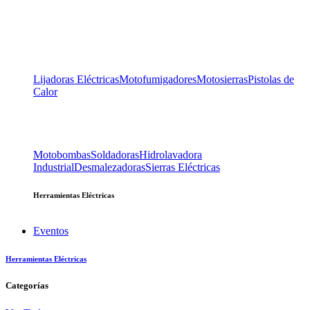
Lijadoras Eléctricas
Motofumigadores
Motosierras
Pistolas de
Calor
Motobombas
Soldadoras
Hidrolavadora
Industrial
Desmalezadoras
Sierras Eléctricas
Herramientas Eléctricas
Eventos
Herramientas Eléctricas
Categorías