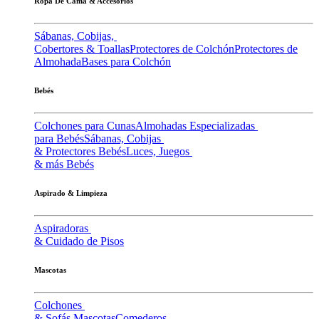
Ropa De Cama & Accesorios
Sábanas, Cobijas,
Cobertores & Toallas
Protectores de Colchón
Protectores de
Almohada
Bases para Colchón
Bebés
Colchones para Cunas
Almohadas Especializadas
para Bebés
Sábanas, Cobijas
& Protectores Bebés
Luces, Juegos
& más Bebés
Aspirado & Limpieza
Aspiradoras
& Cuidado de Pisos
Mascotas
Colchones
& Sofás Mascotas
Comederos,