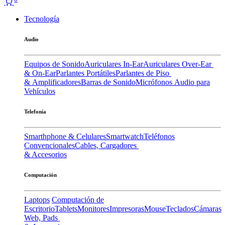
Tecnología
Audio
Equipos de Sonido
Auriculares In-Ear
Auriculares Over-Ear
& On-Ear
Parlantes Portátiles
Parlantes de Piso
& Amplificadores
Barras de Sonido
Micrófonos
Audio para
Vehículos
Telefonía
Smarthphone & Celulares
Smartwatch
Teléfonos
Convencionales
Cables, Cargadores
& Accesorios
Computación
Laptops
Computación de
Escritorio
Tablets
Monitores
Impresoras
Mouse
Teclados
Cámaras
Web, Pads