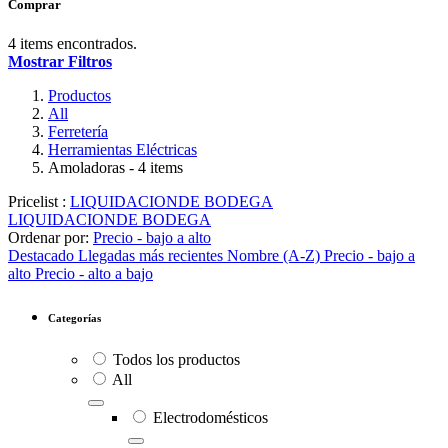
Comprar
4 items encontrados.
Mostrar Filtros
Productos
All
Ferretería
Herramientas Eléctricas
Amoladoras
- 4 items
Pricelist :
LIQUIDACIONDE BODEGA
LIQUIDACIONDE BODEGA
Ordenar por:
Precio - bajo a alto
Destacado
Llegadas más recientes
Nombre (A-Z)
Precio - bajo a
alto
Precio - alto a bajo
Categorías
Todos los productos
All
Electrodomésticos