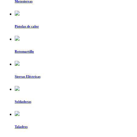
Motosierras
Pistolas de calor
Rotomartillo
Sierras Eléctricas
Soldadoras
Taladros