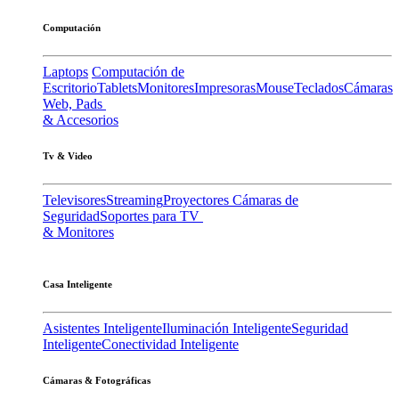
Computación
Laptops
Computación de
Escritorio
Tablets
Monitores
Impresoras
Mouse
Teclados
Cámaras
Web, Pads
& Accesorios
Tv & Video
Televisores
Streaming
Proyectores
Cámaras de
Seguridad
Soportes para TV
& Monitores
Casa Inteligente
Asistentes Inteligente
Iluminación Inteligente
Seguridad
Inteligente
Conectividad Inteligente
Cámaras & Fotográficas