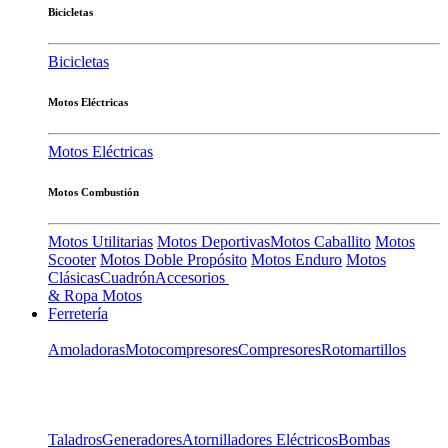
Bicicletas
Bicicletas
Motos Eléctricas
Motos Eléctricas
Motos Combustión
Motos Utilitarias
Motos Deportivas
Motos Caballito
Motos
Scooter
Motos Doble Propósito
Motos Enduro
Motos
Clásicas
Cuadrón
Accesorios
& Ropa Motos
Ferretería
Amoladoras
Motocompresores
Compresores
Rotomartillos
Taladros
Generadores
Atornilladores Eléctricos
Bombas