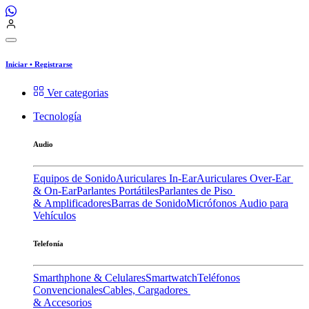
Iniciar
•
Registrarse
Ver categorias
Tecnología
Audio
Equipos de Sonido
Auriculares In-Ear
Auriculares Over-Ear
& On-Ear
Parlantes Portátiles
Parlantes de Piso
& Amplificadores
Barras de Sonido
Micrófonos
Audio para
Vehículos
Telefonía
Smarthphone & Celulares
Smartwatch
Teléfonos
Convencionales
Cables, Cargadores
& Accesorios