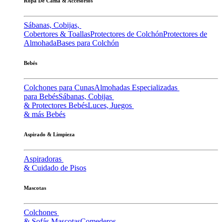
Ropa De Cama & Accesorios
Sábanas, Cobijas,
Cobertores & Toallas
Protectores de Colchón
Protectores de
Almohada
Bases para Colchón
Bebés
Colchones para Cunas
Almohadas Especializadas
para Bebés
Sábanas, Cobijas
& Protectores Bebés
Luces, Juegos
& más Bebés
Aspirado & Limpieza
Aspiradoras
& Cuidado de Pisos
Mascotas
Colchones
& Sofás Mascotas
Comederos,