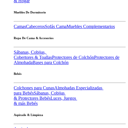
& Hogar
Muebles De Dormitorio
Camas
Cabeceros
Sofás Cama
Muebles Complementarios
Ropa De Cama & Accesorios
Sábanas, Cobijas,
Cobertores & Toallas
Protectores de Colchón
Protectores de
Almohada
Bases para Colchón
Bebés
Colchones para Cunas
Almohadas Especializadas
para Bebés
Sábanas, Cobijas
& Protectores Bebés
Luces, Juegos
& más Bebés
Aspirado & Limpieza