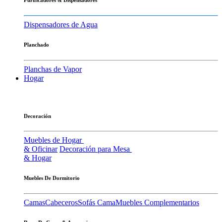
Dispensadores de Agua
Planchado
Planchas de Vapor
Hogar
Decoración
Muebles de Hogar
& Oficinar
Decoración para Mesa
& Hogar
Muebles De Dormitorio
Camas
Cabeceros
Sofás Cama
Muebles Complementarios