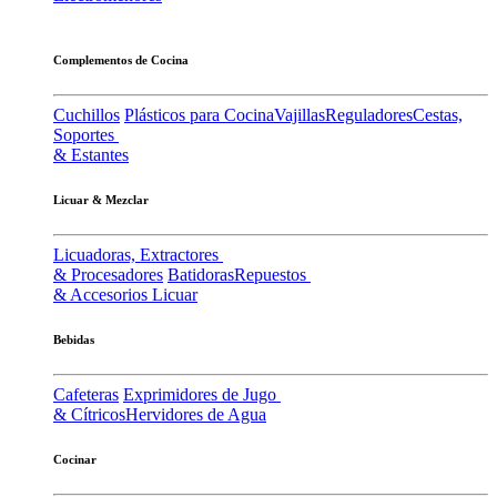
Complementos de Cocina
Cuchillos
Plásticos para Cocina
Vajillas
Reguladores
Cestas,
Soportes
& Estantes
Licuar & Mezclar
Licuadoras, Extractores
& Procesadores
Batidoras
Repuestos
& Accesorios Licuar
Bebidas
Cafeteras
Exprimidores de Jugo
& Cítricos
Hervidores de Agua
Cocinar