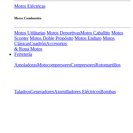
Motos Eléctricas
Motos Combustión
Motos Utilitarias
Motos Deportivas
Motos Caballito
Motos
Scooter
Motos Doble Propósito
Motos Enduro
Motos
Clásicas
Cuadrón
Accesorios
& Ropa Motos
Ferretería
Amoladoras
Motocompresores
Compresores
Rotomartillos
Taladros
Generadores
Atornilladores Eléctricos
Bombas