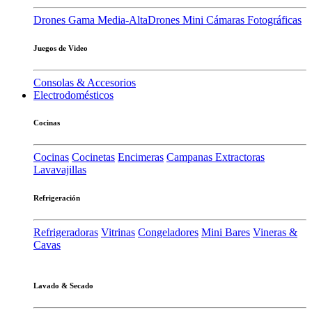
Drones Gama Media-Alta
Drones Mini
Cámaras Fotográficas
Juegos de Video
Consolas & Accesorios
Electrodomésticos
Cocinas
Cocinas
Cocinetas
Encimeras
Campanas Extractoras
Lavavajillas
Refrigeración
Refrigeradoras
Vitrinas
Congeladores
Mini Bares
Vineras &
Cavas
Lavado & Secado