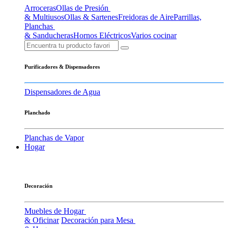
Arroceras
Ollas de Presión
& Multiusos
Ollas & Sartenes
Freidoras de Aire
Parrillas,
Planchas
& Sanducheras
Hornos Eléctricos
Varios cocinar
Purificadores & Dispensadores
Dispensadores de Agua
Planchado
Planchas de Vapor
Hogar
Decoración
Muebles de Hogar
& Oficinar
Decoración para Mesa