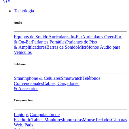
Tecnología
Audio
Equipos de Sonido
Auriculares In-Ear
Auriculares Over-Ear
& On-Ear
Parlantes Portátiles
Parlantes de Piso
& Amplificadores
Barras de Sonido
Micrófonos
Audio para
Vehículos
Telefonía
Smarthphone & Celulares
Smartwatch
Teléfonos
Convencionales
Cables, Cargadores
& Accesorios
Computación
Laptops
Computación de
Escritorio
Tablets
Monitores
Impresoras
Mouse
Teclados
Cámaras
Web, Pads