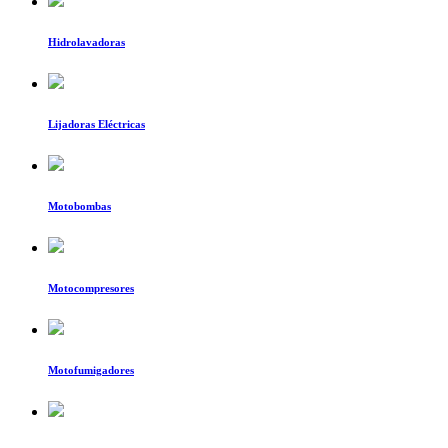
Hidrolavadoras
Lijadoras Eléctricas
Motobombas
Motocompresores
Motofumigadores