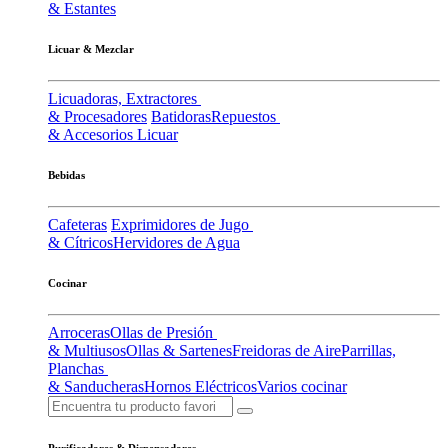
& Estantes
Licuar & Mezclar
Licuadoras, Extractores
& Procesadores
Batidoras
Repuestos
& Accesorios Licuar
Bebidas
Cafeteras
Exprimidores de Jugo
& Cítricos
Hervidores de Agua
Cocinar
Arroceras
Ollas de Presión
& Multiusos
Ollas & Sartenes
Freidoras de Aire
Parrillas,
Planchas
& Sanducheras
Hornos Eléctricos
Varios cocinar
Purificadores & Dispensadores