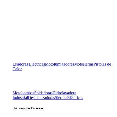
Lijadoras Eléctricas
Motofumigadores
Motosierras
Pistolas de
Calor
Motobombas
Soldadoras
Hidrolavadora
Industrial
Desmalezadoras
Sierras Eléctricas
Herramientas Eléctricas