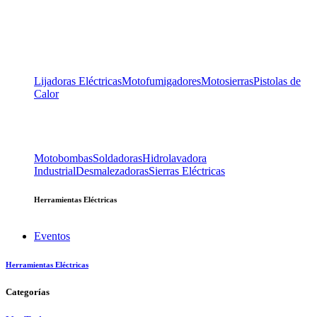
Lijadoras Eléctricas
Motofumigadores
Motosierras
Pistolas de
Calor
Motobombas
Soldadoras
Hidrolavadora
Industrial
Desmalezadoras
Sierras Eléctricas
Herramientas Eléctricas
Eventos
Herramientas Eléctricas
Categorías