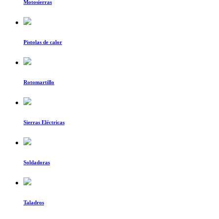
Motosierras
Pistolas de calor
Rotomartillo
Sierras Eléctricas
Soldadoras
Taladros