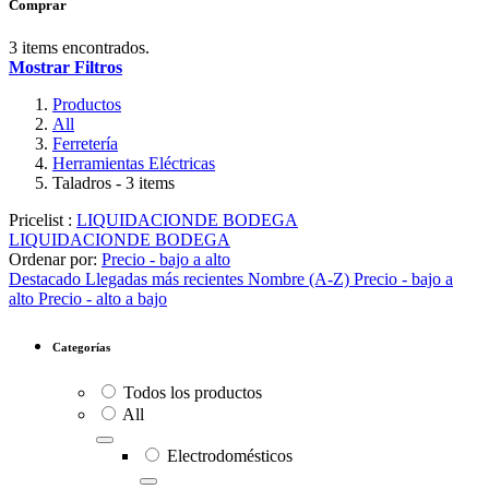
Comprar
3 items encontrados.
Mostrar Filtros
Productos
All
Ferretería
Herramientas Eléctricas
Taladros
- 3 items
Pricelist :
LIQUIDACIONDE BODEGA
LIQUIDACIONDE BODEGA
Ordenar por:
Precio - bajo a alto
Destacado
Llegadas más recientes
Nombre (A-Z)
Precio - bajo a
alto
Precio - alto a bajo
Categorías
Todos los productos
All
Electrodomésticos