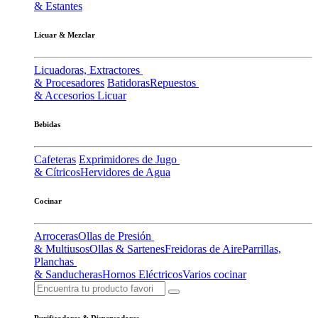
& Estantes
Licuar & Mezclar
Licuadoras, Extractores
& Procesadores
Batidoras
Repuestos
& Accesorios Licuar
Bebidas
Cafeteras
Exprimidores de Jugo
& Cítricos
Hervidores de Agua
Cocinar
Arroceras
Ollas de Presión
& Multiusos
Ollas & Sartenes
Freidoras de Aire
Parrillas,
Planchas
& Sanducheras
Hornos Eléctricos
Varios cocinar
Purificadores & Dispensadores