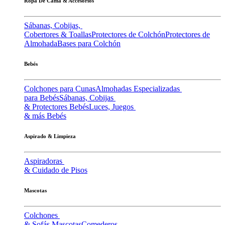
Ropa De Cama & Accesorios
Sábanas, Cobijas,
Cobertores & Toallas
Protectores de Colchón
Protectores de
Almohada
Bases para Colchón
Bebés
Colchones para Cunas
Almohadas Especializadas
para Bebés
Sábanas, Cobijas
& Protectores Bebés
Luces, Juegos
& más Bebés
Aspirado & Limpieza
Aspiradoras
& Cuidado de Pisos
Mascotas
Colchones
& Sofás Mascotas
Comederos,