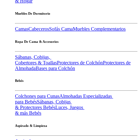
& Hogar
Muebles De Dormitorio
Camas
Cabeceros
Sofás Cama
Muebles Complementarios
Ropa De Cama & Accesorios
Sábanas, Cobijas,
Cobertores & Toallas
Protectores de Colchón
Protectores de
Almohada
Bases para Colchón
Bebés
Colchones para Cunas
Almohadas Especializadas
para Bebés
Sábanas, Cobijas
& Protectores Bebés
Luces, Juegos
& más Bebés
Aspirado & Limpieza