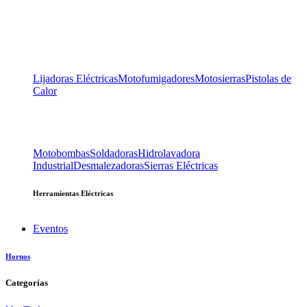
Lijadoras Eléctricas
Motofumigadores
Motosierras
Pistolas de
Calor
Motobombas
Soldadoras
Hidrolavadora
Industrial
Desmalezadoras
Sierras Eléctricas
Herramientas Eléctricas
Eventos
Hornos
Categorías