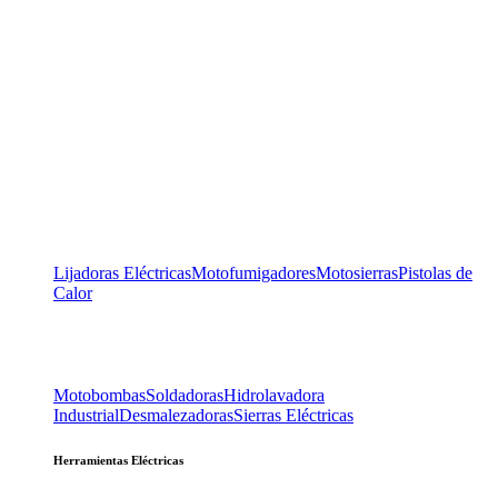
Lijadoras Eléctricas
Motofumigadores
Motosierras
Pistolas de
Calor
Motobombas
Soldadoras
Hidrolavadora
Industrial
Desmalezadoras
Sierras Eléctricas
Herramientas Eléctricas