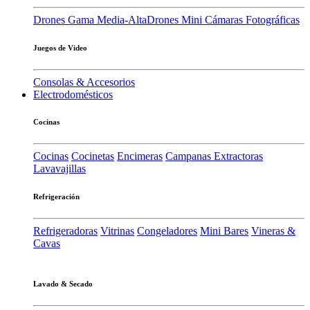
Drones Gama Media-Alta
Drones Mini
Cámaras Fotográficas
Juegos de Video
Consolas & Accesorios
Electrodomésticos
Cocinas
Cocinas
Cocinetas
Encimeras
Campanas Extractoras
Lavavajillas
Refrigeración
Refrigeradoras
Vitrinas
Congeladores
Mini Bares
Vineras &
Cavas
Lavado & Secado