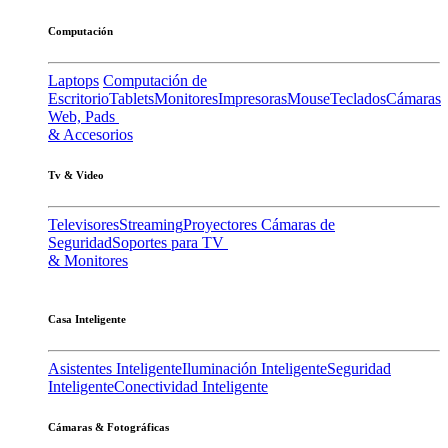
Computación
Laptops
Computación de
Escritorio
Tablets
Monitores
Impresoras
Mouse
Teclados
Cámaras
Web, Pads
& Accesorios
Tv & Video
Televisores
Streaming
Proyectores
Cámaras de
Seguridad
Soportes para TV
& Monitores
Casa Inteligente
Asistentes Inteligente
Iluminación Inteligente
Seguridad
Inteligente
Conectividad Inteligente
Cámaras & Fotográficas