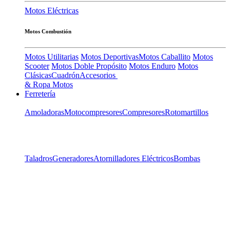
Motos Eléctricas
Motos Combustión
Motos Utilitarias
Motos Deportivas
Motos Caballito
Motos
Scooter
Motos Doble Propósito
Motos Enduro
Motos
Clásicas
Cuadrón
Accesorios
& Ropa Motos
Ferretería
Amoladoras
Motocompresores
Compresores
Rotomartillos
Taladros
Generadores
Atornilladores Eléctricos
Bombas