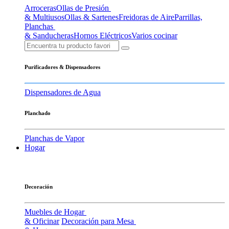
Arroceras
Ollas de Presión
& Multiusos
Ollas & Sartenes
Freidoras de Aire
Parrillas,
Planchas
& Sanducheras
Hornos Eléctricos
Varios cocinar
Purificadores & Dispensadores
Dispensadores de Agua
Planchado
Planchas de Vapor
Hogar
Decoración
Muebles de Hogar
& Oficinar
Decoración para Mesa