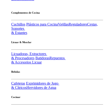
Complementos de Cocina
Cuchillos
Plásticos para Cocina
Vajillas
Reguladores
Cestas,
Soportes
& Estantes
Licuar & Mezclar
Licuadoras, Extractores
& Procesadores
Batidoras
Repuestos
& Accesorios Licuar
Bebidas
Cafeteras
Exprimidores de Jugo
& Cítricos
Hervidores de Agua
Cocinar