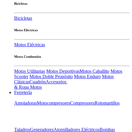
Bicicletas
Bicicletas
Motos Eléctricas
Motos Eléctricas
Motos Combustión
Motos Utilitarias
Motos Deportivas
Motos Caballito
Motos
Scooter
Motos Doble Propósito
Motos Enduro
Motos
Clásicas
Cuadrón
Accesorios
& Ropa Motos
Ferretería
Amoladoras
Motocompresores
Compresores
Rotomartillos
Taladros
Generadores
Atornilladores Eléctricos
Bombas