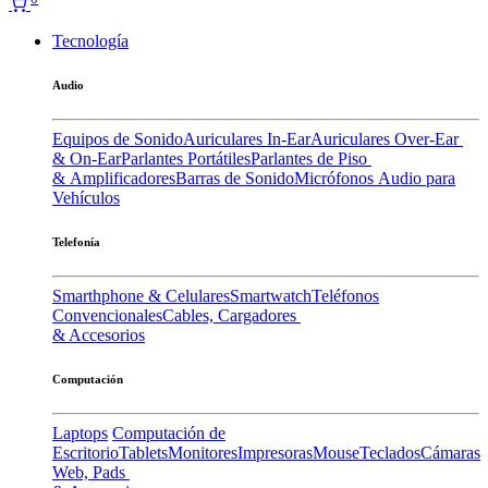
Tecnología
Audio
Equipos de Sonido
Auriculares In-Ear
Auriculares Over-Ear
& On-Ear
Parlantes Portátiles
Parlantes de Piso
& Amplificadores
Barras de Sonido
Micrófonos
Audio para
Vehículos
Telefonía
Smarthphone & Celulares
Smartwatch
Teléfonos
Convencionales
Cables, Cargadores
& Accesorios
Computación
Laptops
Computación de
Escritorio
Tablets
Monitores
Impresoras
Mouse
Teclados
Cámaras
Web, Pads