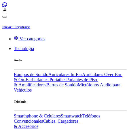
Iniciar
•
Registrarse
Ver categorias
Tecnología
Audio
Equipos de Sonido
Auriculares In-Ear
Auriculares Over-Ear
& On-Ear
Parlantes Portátiles
Parlantes de Piso
& Amplificadores
Barras de Sonido
Micrófonos
Audio para
Vehículos
Telefonía
Smarthphone & Celulares
Smartwatch
Teléfonos
Convencionales
Cables, Cargadores
& Accesorios