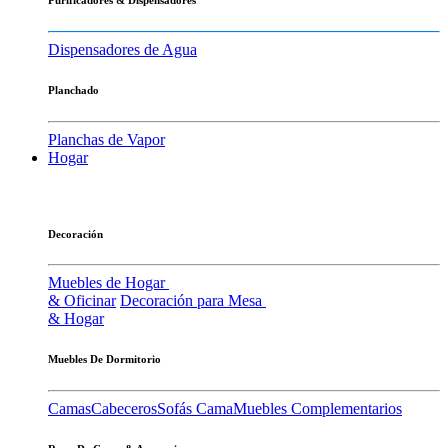
Dispensadores de Agua
Planchado
Planchas de Vapor
Hogar
Decoración
Muebles de Hogar
& Oficinar
Decoración para Mesa
& Hogar
Muebles De Dormitorio
Camas
Cabeceros
Sofás Cama
Muebles Complementarios