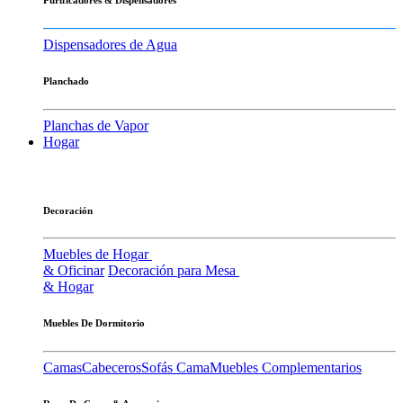
Dispensadores de Agua
Planchado
Planchas de Vapor
Hogar
Decoración
Muebles de Hogar
& Oficinar
Decoración para Mesa
& Hogar
Muebles De Dormitorio
Camas
Cabeceros
Sofás Cama
Muebles Complementarios