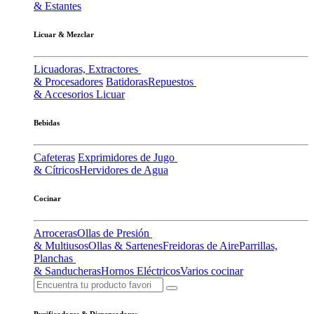
& Estantes
Licuar & Mezclar
Licuadoras, Extractores
& Procesadores
Batidoras
Repuestos
& Accesorios Licuar
Bebidas
Cafeteras
Exprimidores de Jugo
& Cítricos
Hervidores de Agua
Cocinar
Arroceras
Ollas de Presión
& Multiusos
Ollas & Sartenes
Freidoras de Aire
Parrillas,
Planchas
& Sanducheras
Hornos Eléctricos
Varios cocinar
Purificadores & Dispensadores