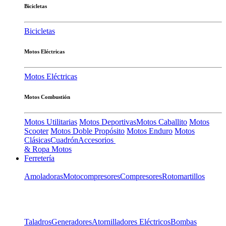
Bicicletas
Bicicletas
Motos Eléctricas
Motos Eléctricas
Motos Combustión
Motos Utilitarias
Motos Deportivas
Motos Caballito
Motos
Scooter
Motos Doble Propósito
Motos Enduro
Motos
Clásicas
Cuadrón
Accesorios
& Ropa Motos
Ferretería
Amoladoras
Motocompresores
Compresores
Rotomartillos
Taladros
Generadores
Atornilladores Eléctricos
Bombas