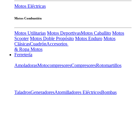
Motos Eléctricas
Motos Combustión
Motos Utilitarias
Motos Deportivas
Motos Caballito
Motos
Scooter
Motos Doble Propósito
Motos Enduro
Motos
Clásicas
Cuadrón
Accesorios
& Ropa Motos
Ferretería
Amoladoras
Motocompresores
Compresores
Rotomartillos
Taladros
Generadores
Atornilladores Eléctricos
Bombas