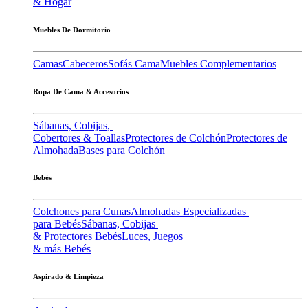
& Hogar
Muebles De Dormitorio
Camas
Cabeceros
Sofás Cama
Muebles Complementarios
Ropa De Cama & Accesorios
Sábanas, Cobijas,
Cobertores & Toallas
Protectores de Colchón
Protectores de
Almohada
Bases para Colchón
Bebés
Colchones para Cunas
Almohadas Especializadas
para Bebés
Sábanas, Cobijas
& Protectores Bebés
Luces, Juegos
& más Bebés
Aspirado & Limpieza