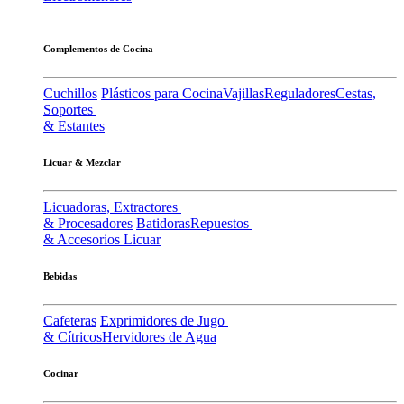
Complementos de Cocina
Cuchillos
Plásticos para Cocina
Vajillas
Reguladores
Cestas,
Soportes
& Estantes
Licuar & Mezclar
Licuadoras, Extractores
& Procesadores
Batidoras
Repuestos
& Accesorios Licuar
Bebidas
Cafeteras
Exprimidores de Jugo
& Cítricos
Hervidores de Agua
Cocinar