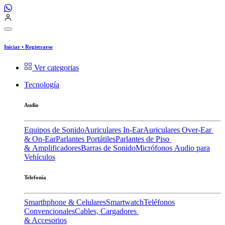
Iniciar
•
Registrarse
Ver categorias
Tecnología
Audio
Equipos de Sonido
Auriculares In-Ear
Auriculares Over-Ear
& On-Ear
Parlantes Portátiles
Parlantes de Piso
& Amplificadores
Barras de Sonido
Micrófonos
Audio para
Vehículos
Telefonía
Smarthphone & Celulares
Smartwatch
Teléfonos
Convencionales
Cables, Cargadores
& Accesorios