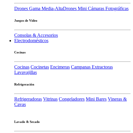
Drones Gama Media-Alta
Drones Mini
Cámaras Fotográficas
Juegos de Video
Consolas & Accesorios
Electrodomésticos
Cocinas
Cocinas
Cocinetas
Encimeras
Campanas Extractoras
Lavavajillas
Refrigeración
Refrigeradoras
Vitrinas
Congeladores
Mini Bares
Vineras &
Cavas
Lavado & Secado