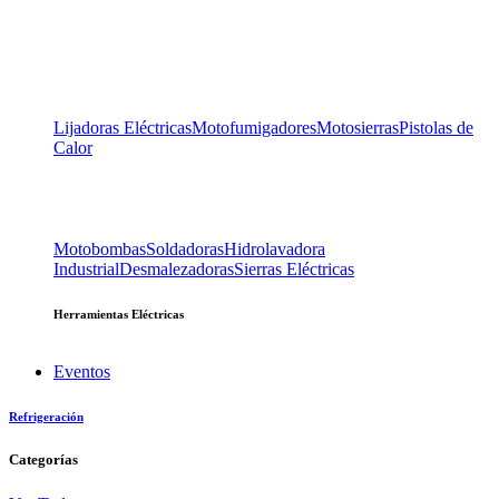
Lijadoras Eléctricas
Motofumigadores
Motosierras
Pistolas de
Calor
Motobombas
Soldadoras
Hidrolavadora
Industrial
Desmalezadoras
Sierras Eléctricas
Herramientas Eléctricas
Eventos
Refrigeración
Categorías