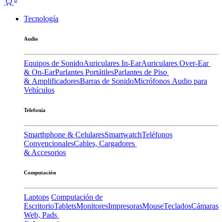
Tecnología
Audio
Equipos de Sonido
Auriculares In-Ear
Auriculares Over-Ear
& On-Ear
Parlantes Portátiles
Parlantes de Piso
& Amplificadores
Barras de Sonido
Micrófonos
Audio para
Vehículos
Telefonía
Smarthphone & Celulares
Smartwatch
Teléfonos
Convencionales
Cables, Cargadores
& Accesorios
Computación
Laptops
Computación de
Escritorio
Tablets
Monitores
Impresoras
Mouse
Teclados
Cámaras
Web, Pads