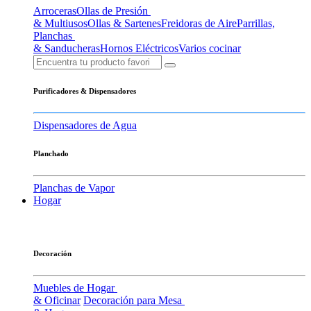
Arroceras
Ollas de Presión
& Multiusos
Ollas & Sartenes
Freidoras de Aire
Parrillas,
Planchas
& Sanducheras
Hornos Eléctricos
Varios cocinar
Purificadores & Dispensadores
Dispensadores de Agua
Planchado
Planchas de Vapor
Hogar
Decoración
Muebles de Hogar
& Oficinar
Decoración para Mesa