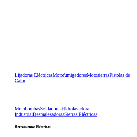
Lijadoras Eléctricas
Motofumigadores
Motosierras
Pistolas de
Calor
Motobombas
Soldadoras
Hidrolavadora
Industrial
Desmalezadoras
Sierras Eléctricas
Herramientas Eléctricas