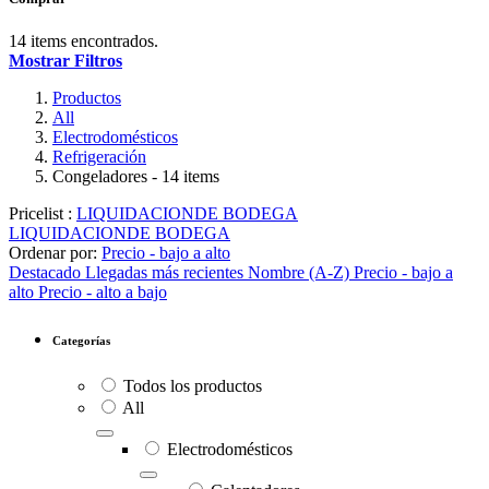
14 items encontrados.
Mostrar Filtros
Productos
All
Electrodomésticos
Refrigeración
Congeladores
- 14 items
Pricelist :
LIQUIDACIONDE BODEGA
LIQUIDACIONDE BODEGA
Ordenar por:
Precio - bajo a alto
Destacado
Llegadas más recientes
Nombre (A-Z)
Precio - bajo a
alto
Precio - alto a bajo
Categorías
Todos los productos
All
Electrodomésticos