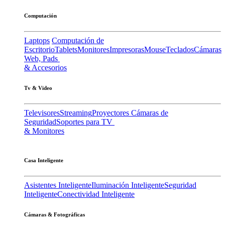
Computación
Laptops
Computación de
Escritorio
Tablets
Monitores
Impresoras
Mouse
Teclados
Cámaras
Web, Pads
& Accesorios
Tv & Video
Televisores
Streaming
Proyectores
Cámaras de
Seguridad
Soportes para TV
& Monitores
Casa Inteligente
Asistentes Inteligente
Iluminación Inteligente
Seguridad
Inteligente
Conectividad Inteligente
Cámaras & Fotográficas