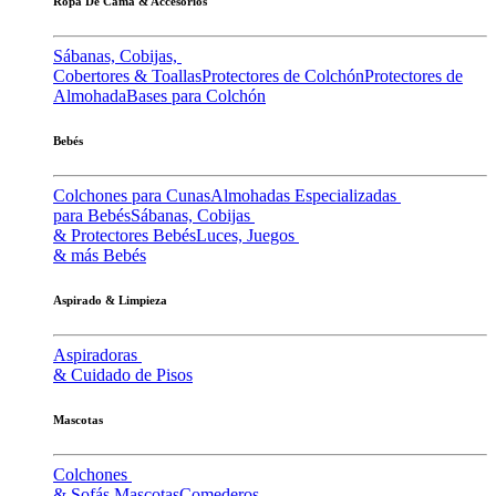
Ropa De Cama & Accesorios
Sábanas, Cobijas,
Cobertores & Toallas
Protectores de Colchón
Protectores de
Almohada
Bases para Colchón
Bebés
Colchones para Cunas
Almohadas Especializadas
para Bebés
Sábanas, Cobijas
& Protectores Bebés
Luces, Juegos
& más Bebés
Aspirado & Limpieza
Aspiradoras
& Cuidado de Pisos
Mascotas
Colchones
& Sofás Mascotas
Comederos,