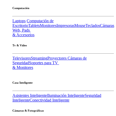
Computación
Laptops
Computación de
Escritorio
Tablets
Monitores
Impresoras
Mouse
Teclados
Cámaras
Web, Pads
& Accesorios
Tv & Video
Televisores
Streaming
Proyectores
Cámaras de
Seguridad
Soportes para TV
& Monitores
Casa Inteligente
Asistentes Inteligente
Iluminación Inteligente
Seguridad
Inteligente
Conectividad Inteligente
Cámaras & Fotográficas