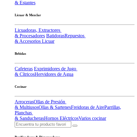
& Estantes
Licuar & Mezclar
Licuadoras, Extractores
& Procesadores
Batidoras
Repuestos
& Accesorios Licuar
Bebidas
Cafeteras
Exprimidores de Jugo
& Cítricos
Hervidores de Agua
Cocinar
Arroceras
Ollas de Presión
& Multiusos
Ollas & Sartenes
Freidoras de Aire
Parrillas,
Planchas
& Sanducheras
Hornos Eléctricos
Varios cocinar
Purificadores & Dispensadores