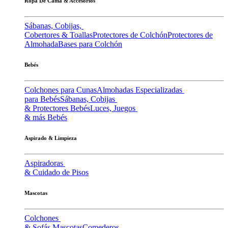
Ropa De Cama & Accesorios
Sábanas, Cobijas,
Cobertores & Toallas
Protectores de Colchón
Protectores de
Almohada
Bases para Colchón
Bebés
Colchones para Cunas
Almohadas Especializadas
para Bebés
Sábanas, Cobijas
& Protectores Bebés
Luces, Juegos
& más Bebés
Aspirado & Limpieza
Aspiradoras
& Cuidado de Pisos
Mascotas
Colchones
& Sofás Mascotas
Comederos,