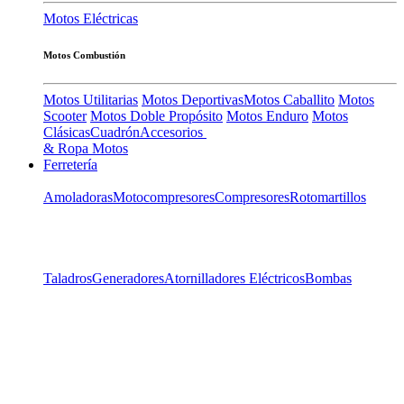
Motos Eléctricas
Motos Combustión
Motos Utilitarias
Motos Deportivas
Motos Caballito
Motos
Scooter
Motos Doble Propósito
Motos Enduro
Motos
Clásicas
Cuadrón
Accesorios
& Ropa Motos
Ferretería
Amoladoras
Motocompresores
Compresores
Rotomartillos
Taladros
Generadores
Atornilladores Eléctricos
Bombas