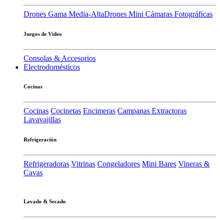
Drones Gama Media-Alta
Drones Mini
Cámaras Fotográficas
Juegos de Video
Consolas & Accesorios
Electrodomésticos
Cocinas
Cocinas
Cocinetas
Encimeras
Campanas Extractoras
Lavavajillas
Refrigeración
Refrigeradoras
Vitrinas
Congeladores
Mini Bares
Vineras &
Cavas
Lavado & Secado