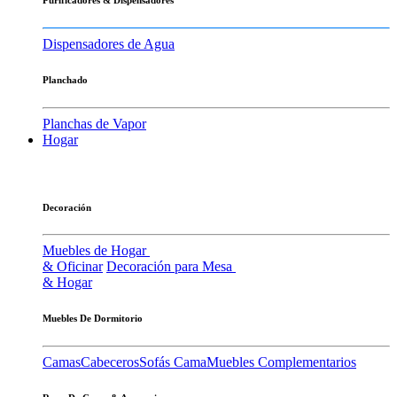
Dispensadores de Agua
Planchado
Planchas de Vapor
Hogar
Decoración
Muebles de Hogar
& Oficinar
Decoración para Mesa
& Hogar
Muebles De Dormitorio
Camas
Cabeceros
Sofás Cama
Muebles Complementarios