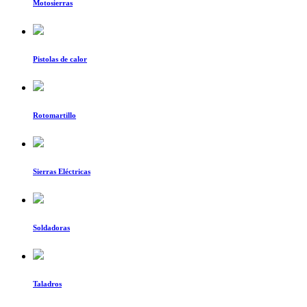
Motosierras
Pistolas de calor
Rotomartillo
Sierras Eléctricas
Soldadoras
Taladros