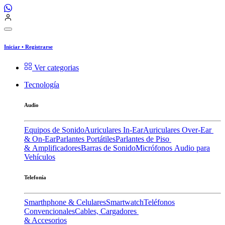
Iniciar
•
Registrarse
Ver categorias
Tecnología
Audio
Equipos de Sonido
Auriculares In-Ear
Auriculares Over-Ear
& On-Ear
Parlantes Portátiles
Parlantes de Piso
& Amplificadores
Barras de Sonido
Micrófonos
Audio para
Vehículos
Telefonía
Smarthphone & Celulares
Smartwatch
Teléfonos
Convencionales
Cables, Cargadores
& Accesorios