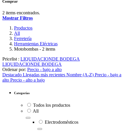
Comprar
2 items encontrados.
Mostrar Filtros
Productos
All
Ferretería
Herramientas Eléctricas
Motobombas
- 2 items
Pricelist :
LIQUIDACIONDE BODEGA
LIQUIDACIONDE BODEGA
Ordenar por:
Precio - bajo a alto
Destacado
Llegadas más recientes
Nombre (A-Z)
Precio - bajo a
alto
Precio - alto a bajo
Categorías
Todos los productos
All
Electrodomésticos