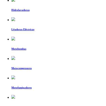
Hidrolavadoras
Lijadoras Eléctricas
Motobombas
Motocompresores
Motofumigadores