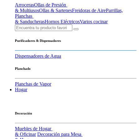
Arroceras
Ollas de Presión
& Multiusos
Ollas & Sartenes
Freidoras de Aire
Parrillas,
Planchas
& Sanducheras
Hornos Eléctricos
Varios cocinar
Purificadores & Dispensadores
Dispensadores de Agua
Planchado
Planchas de Vapor
Hogar
Decoración
Muebles de Hogar
& Oficinar
Decoración para Mesa