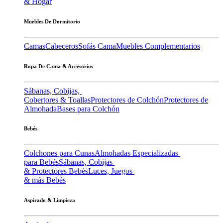
& Hogar
Muebles De Dormitorio
Camas
Cabeceros
Sofás Cama
Muebles Complementarios
Ropa De Cama & Accesorios
Sábanas, Cobijas,
Cobertores & Toallas
Protectores de Colchón
Protectores de
Almohada
Bases para Colchón
Bebés
Colchones para Cunas
Almohadas Especializadas
para Bebés
Sábanas, Cobijas
& Protectores Bebés
Luces, Juegos
& más Bebés
Aspirado & Limpieza