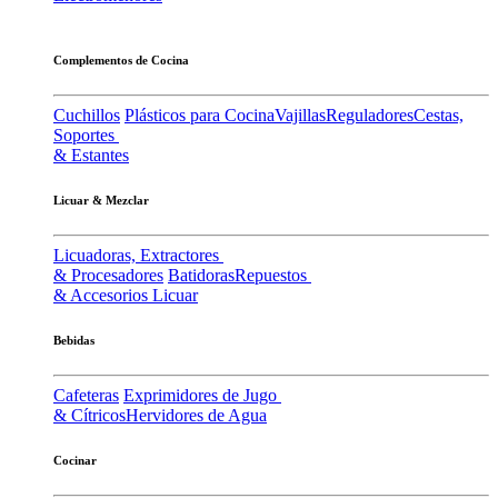
Complementos de Cocina
Cuchillos
Plásticos para Cocina
Vajillas
Reguladores
Cestas,
Soportes
& Estantes
Licuar & Mezclar
Licuadoras, Extractores
& Procesadores
Batidoras
Repuestos
& Accesorios Licuar
Bebidas
Cafeteras
Exprimidores de Jugo
& Cítricos
Hervidores de Agua
Cocinar