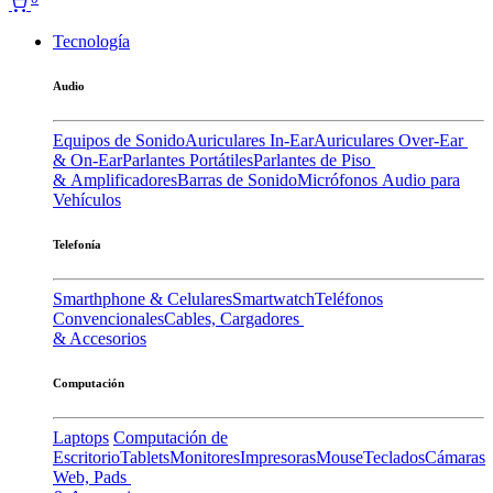
Tecnología
Audio
Equipos de Sonido
Auriculares In-Ear
Auriculares Over-Ear
& On-Ear
Parlantes Portátiles
Parlantes de Piso
& Amplificadores
Barras de Sonido
Micrófonos
Audio para
Vehículos
Telefonía
Smarthphone & Celulares
Smartwatch
Teléfonos
Convencionales
Cables, Cargadores
& Accesorios
Computación
Laptops
Computación de
Escritorio
Tablets
Monitores
Impresoras
Mouse
Teclados
Cámaras
Web, Pads