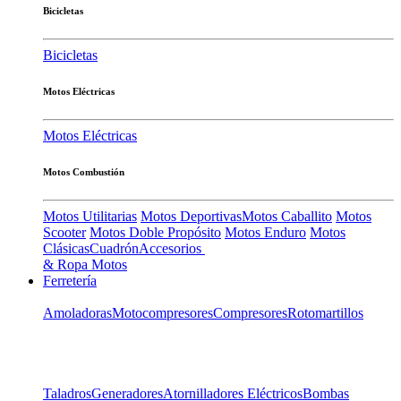
Bicicletas
Bicicletas
Motos Eléctricas
Motos Eléctricas
Motos Combustión
Motos Utilitarias
Motos Deportivas
Motos Caballito
Motos
Scooter
Motos Doble Propósito
Motos Enduro
Motos
Clásicas
Cuadrón
Accesorios
& Ropa Motos
Ferretería
Amoladoras
Motocompresores
Compresores
Rotomartillos
Taladros
Generadores
Atornilladores Eléctricos
Bombas