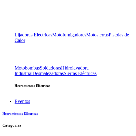
Lijadoras Eléctricas
Motofumigadores
Motosierras
Pistolas de
Calor
Motobombas
Soldadoras
Hidrolavadora
Industrial
Desmalezadoras
Sierras Eléctricas
Herramientas Eléctricas
Eventos
Herramientas Eléctricas
Categorías