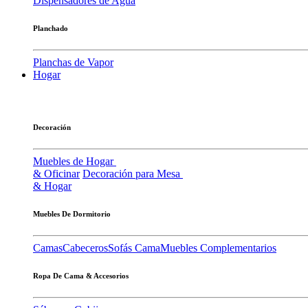
Dispensadores de Agua
Planchado
Planchas de Vapor
Hogar
Decoración
Muebles de Hogar
& Oficinar
Decoración para Mesa
& Hogar
Muebles De Dormitorio
Camas
Cabeceros
Sofás Cama
Muebles Complementarios
Ropa De Cama & Accesorios