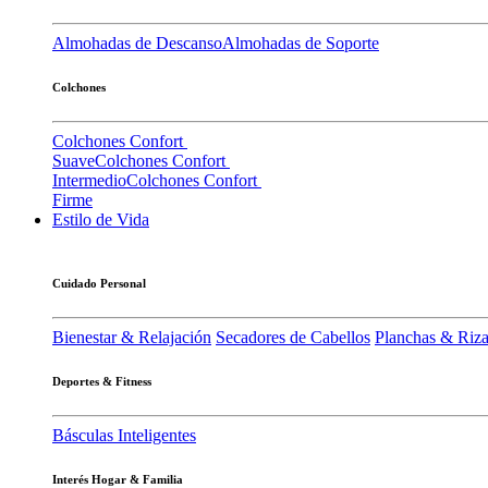
Almohadas de Descanso
Almohadas de Soporte
Colchones
Colchones Confort
Suave
Colchones Confort
Intermedio
Colchones Confort
Firme
Estilo de Vida
Cuidado Personal
Bienestar & Relajación
Secadores de Cabellos
Planchas & Riz
Deportes & Fitness
Básculas Inteligentes
Interés Hogar & Familia