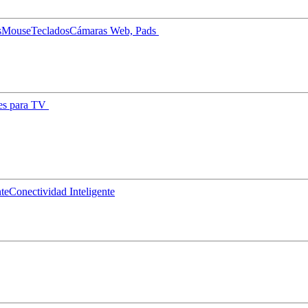
s
Mouse
Teclados
Cámaras Web, Pads
es para TV
nte
Conectividad Inteligente