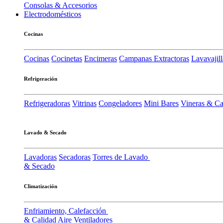
Consolas & Accesorios
Electrodomésticos
Cocinas
Cocinas
Cocinetas
Encimeras
Campanas Extractoras
Lavavajill
Refrigeración
Refrigeradoras
Vitrinas
Congeladores
Mini Bares
Vineras & C
Lavado & Secado
Lavadoras
Secadoras
Torres de Lavado
& Secado
Climatización
Enfriamiento, Calefacción
& Calidad Aire
Ventiladores