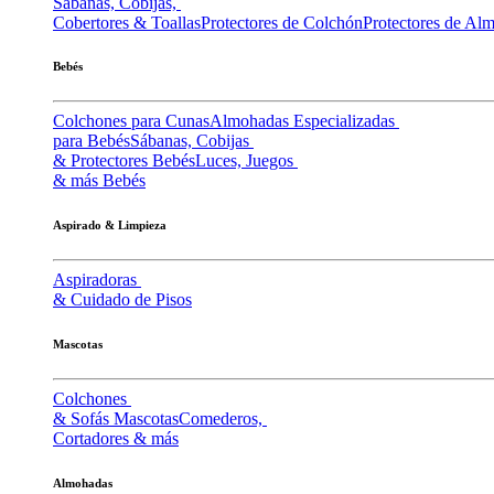
Sábanas, Cobijas,
Cobertores & Toallas
Protectores de Colchón
Protectores de Al
Bebés
Colchones para Cunas
Almohadas Especializadas
para Bebés
Sábanas, Cobijas
& Protectores Bebés
Luces, Juegos
& más Bebés
Aspirado & Limpieza
Aspiradoras
& Cuidado de Pisos
Mascotas
Colchones
& Sofás Mascotas
Comederos,
Cortadores & más
Almohadas