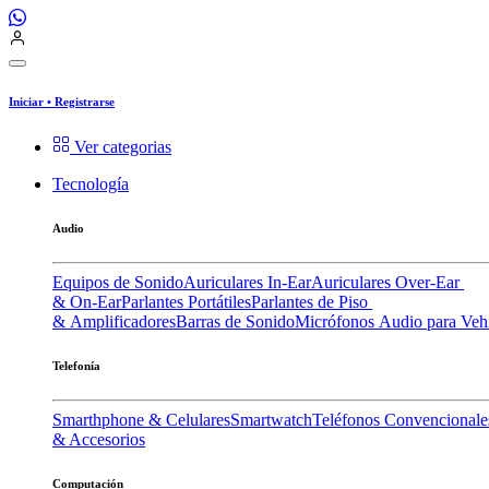
Iniciar
•
Registrarse
Ver categorias
Tecnología
Audio
Equipos de Sonido
Auriculares In-Ear
Auriculares Over-Ear
& On-Ear
Parlantes Portátiles
Parlantes de Piso
& Amplificadores
Barras de Sonido
Micrófonos
Audio para Veh
Telefonía
Smarthphone & Celulares
Smartwatch
Teléfonos Convencionale
& Accesorios
Computación