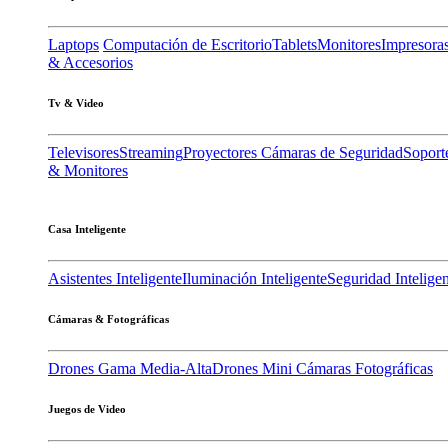
Laptops
Computación de Escritorio
Tablets
Monitores
Impresora
& Accesorios
Tv & Video
Televisores
Streaming
Proyectores
Cámaras de Seguridad
Soport
& Monitores
Casa Inteligente
Asistentes Inteligente
Iluminación Inteligente
Seguridad Intelige
Cámaras & Fotográficas
Drones Gama Media-Alta
Drones Mini
Cámaras Fotográficas
Juegos de Video