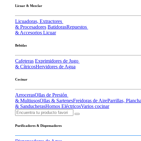
Licuar & Mezclar
Licuadoras, Extractores
& Procesadores
Batidoras
Repuestos
& Accesorios Licuar
Bebidas
Cafeteras
Exprimidores de Jugo
& Cítricos
Hervidores de Agua
Cocinar
Arroceras
Ollas de Presión
& Multiusos
Ollas & Sartenes
Freidoras de Aire
Parrillas, Planch
& Sanducheras
Hornos Eléctricos
Varios cocinar
Purificadores & Dispensadores