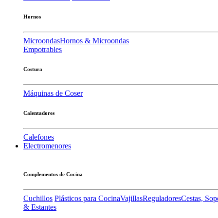
Hornos
Microondas
Hornos & Microondas
Empotrables
Costura
Máquinas de Coser
Calentadores
Calefones
Electromenores
Complementos de Cocina
Cuchillos
Plásticos para Cocina
Vajillas
Reguladores
Cestas, Sop
& Estantes