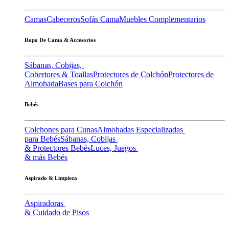
Camas
Cabeceros
Sofás Cama
Muebles Complementarios
Ropa De Cama & Accesorios
Sábanas, Cobijas,
Cobertores & Toallas
Protectores de Colchón
Protectores de
Almohada
Bases para Colchón
Bebés
Colchones para Cunas
Almohadas Especializadas
para Bebés
Sábanas, Cobijas
& Protectores Bebés
Luces, Juegos
& más Bebés
Aspirado & Limpieza
Aspiradoras
& Cuidado de Pisos