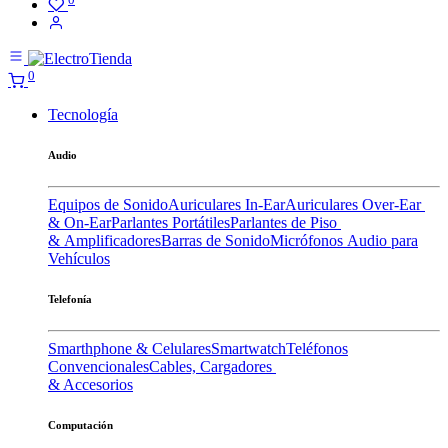
0
Tecnología
Audio
Equipos de Sonido
Auriculares In-Ear
Auriculares Over-Ear
& On-Ear
Parlantes Portátiles
Parlantes de Piso
& Amplificadores
Barras de Sonido
Micrófonos
Audio para
Vehículos
Telefonía
Smarthphone & Celulares
Smartwatch
Teléfonos
Convencionales
Cables, Cargadores
& Accesorios
Computación