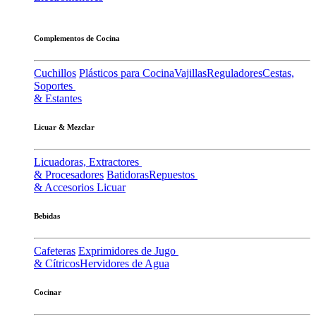
Complementos de Cocina
Cuchillos
Plásticos para Cocina
Vajillas
Reguladores
Cestas,
Soportes
& Estantes
Licuar & Mezclar
Licuadoras, Extractores
& Procesadores
Batidoras
Repuestos
& Accesorios Licuar
Bebidas
Cafeteras
Exprimidores de Jugo
& Cítricos
Hervidores de Agua
Cocinar