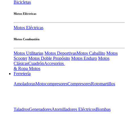
Bicicletas
Motos Eléctricas
Motos Eléctricas
Motos Combustión
Motos Utilitarias
Motos Deportivas
Motos Caballito
Motos
Scooter
Motos Doble Propósito
Motos Enduro
Motos
Clásicas
Cuadrón
Accesorios
& Ropa Motos
Ferretería
Amoladoras
Motocompresores
Compresores
Rotomartillos
Taladros
Generadores
Atornilladores Eléctricos
Bombas