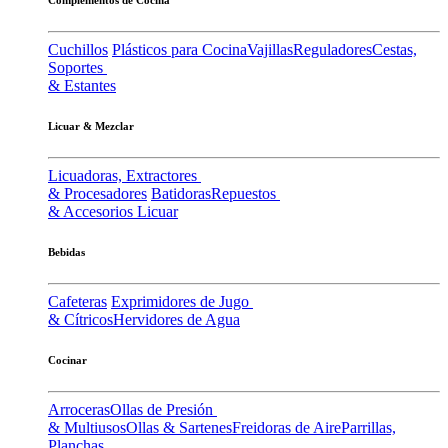
Cuchillos
Plásticos para Cocina
Vajillas
Reguladores
Cestas,
Soportes
& Estantes
Licuar & Mezclar
Licuadoras, Extractores
& Procesadores
Batidoras
Repuestos
& Accesorios Licuar
Bebidas
Cafeteras
Exprimidores de Jugo
& Cítricos
Hervidores de Agua
Cocinar
Arroceras
Ollas de Presión
& Multiusos
Ollas & Sartenes
Freidoras de Aire
Parrillas,
Planchas