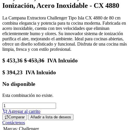
Ionización, Acero Inoxidable - CX 4880
La Campana Extractora Challenger Tipo Isla CX 4880 de 80 cm
combina elegancia y potencia para tu cocina moderna. Fabricada en
acero inoxidable, cuenta con tres velocidades que eliminan
eficientemente humo y olores. Su innovador sistema de ionización
purifica el aire, mejorando el ambiente. Ideal para cocinas abiertas,
ofrece un diseño sofisticado y funcional. Disfruta de una cocina más
limpia, fresca y con estilo profesional.
$
453,36
$
453,36
IVA Inlcuido
$
394,23
IVA Inlcuido
No disponible
Esta combinación no existe.
Agregar al carrito
Comparar
Añadir a lista de deseos
Contáctenos
Marcas
:
Challenger