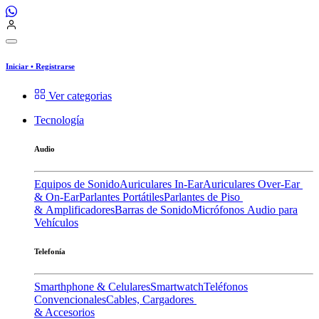
Iniciar
•
Registrarse
Ver categorias
Tecnología
Audio
Equipos de Sonido
Auriculares In-Ear
Auriculares Over-Ear
& On-Ear
Parlantes Portátiles
Parlantes de Piso
& Amplificadores
Barras de Sonido
Micrófonos
Audio para
Vehículos
Telefonía
Smarthphone & Celulares
Smartwatch
Teléfonos
Convencionales
Cables, Cargadores
& Accesorios