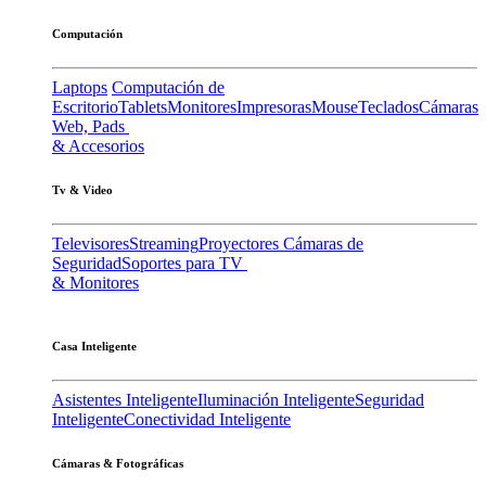
Computación
Laptops
Computación de
Escritorio
Tablets
Monitores
Impresoras
Mouse
Teclados
Cámaras
Web, Pads
& Accesorios
Tv & Video
Televisores
Streaming
Proyectores
Cámaras de
Seguridad
Soportes para TV
& Monitores
Casa Inteligente
Asistentes Inteligente
Iluminación Inteligente
Seguridad
Inteligente
Conectividad Inteligente
Cámaras & Fotográficas