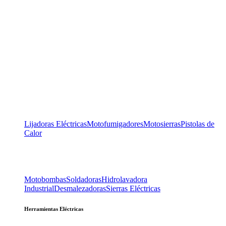
Lijadoras Eléctricas
Motofumigadores
Motosierras
Pistolas de
Calor
Motobombas
Soldadoras
Hidrolavadora
Industrial
Desmalezadoras
Sierras Eléctricas
Herramientas Eléctricas