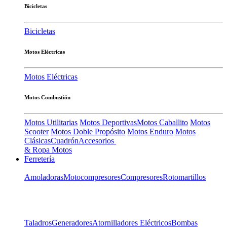
Bicicletas
Bicicletas
Motos Eléctricas
Motos Eléctricas
Motos Combustión
Motos Utilitarias
Motos Deportivas
Motos Caballito
Motos
Scooter
Motos Doble Propósito
Motos Enduro
Motos
Clásicas
Cuadrón
Accesorios
& Ropa Motos
Ferretería
Amoladoras
Motocompresores
Compresores
Rotomartillos
Taladros
Generadores
Atornilladores Eléctricos
Bombas