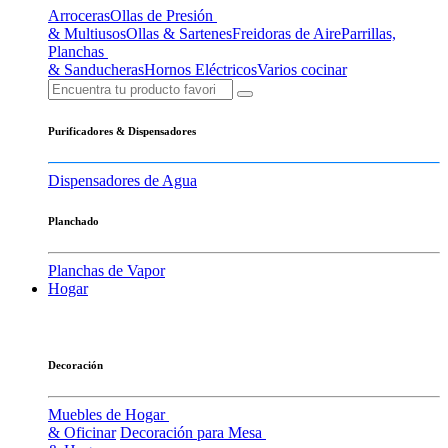
Arroceras
Ollas de Presión
& Multiusos
Ollas & Sartenes
Freidoras de Aire
Parrillas,
Planchas
& Sanducheras
Hornos Eléctricos
Varios cocinar
Purificadores & Dispensadores
Dispensadores de Agua
Planchado
Planchas de Vapor
Hogar
Decoración
Muebles de Hogar
& Oficinar
Decoración para Mesa