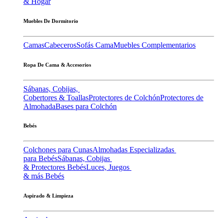
& Hogar
Muebles De Dormitorio
Camas
Cabeceros
Sofás Cama
Muebles Complementarios
Ropa De Cama & Accesorios
Sábanas, Cobijas,
Cobertores & Toallas
Protectores de Colchón
Protectores de
Almohada
Bases para Colchón
Bebés
Colchones para Cunas
Almohadas Especializadas
para Bebés
Sábanas, Cobijas
& Protectores Bebés
Luces, Juegos
& más Bebés
Aspirado & Limpieza