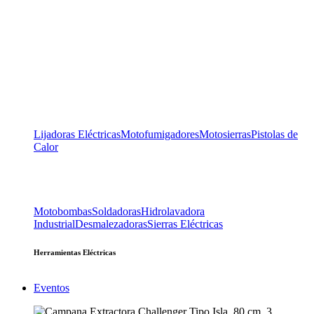
Lijadoras Eléctricas
Motofumigadores
Motosierras
Pistolas de
Calor
Motobombas
Soldadoras
Hidrolavadora
Industrial
Desmalezadoras
Sierras Eléctricas
Herramientas Eléctricas
Eventos