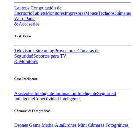
Laptops
Computación de
Escritorio
Tablets
Monitores
Impresoras
Mouse
Teclados
Cámaras
Web, Pads
& Accesorios
Tv & Video
Televisores
Streaming
Proyectores
Cámaras de
Seguridad
Soportes para TV
& Monitores
Casa Inteligente
Asistentes Inteligente
Iluminación Inteligente
Seguridad
Inteligente
Conectividad Inteligente
Cámaras & Fotográficas
Drones Gama Media-Alta
Drones Mini
Cámaras Fotográficas