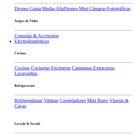
Drones Gama Media-Alta
Drones Mini
Cámaras Fotográficas
Juegos de Video
Consolas & Accesorios
Electrodomésticos
Cocinas
Cocinas
Cocinetas
Encimeras
Campanas Extractoras
Lavavajillas
Refrigeración
Refrigeradoras
Vitrinas
Congeladores
Mini Bares
Vineras &
Cavas
Lavado & Secado