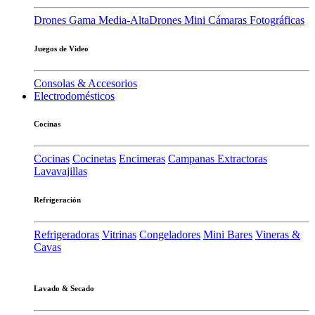
Drones Gama Media-Alta
Drones Mini
Cámaras Fotográficas
Juegos de Video
Consolas & Accesorios
Electrodomésticos
Cocinas
Cocinas
Cocinetas
Encimeras
Campanas Extractoras
Lavavajillas
Refrigeración
Refrigeradoras
Vitrinas
Congeladores
Mini Bares
Vineras &
Cavas
Lavado & Secado