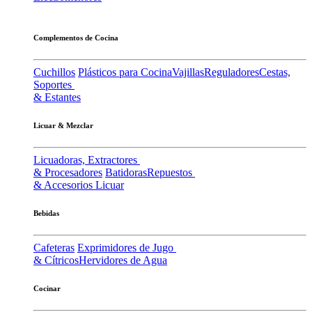
Complementos de Cocina
Cuchillos
Plásticos para Cocina
Vajillas
Reguladores
Cestas,
Soportes
& Estantes
Licuar & Mezclar
Licuadoras, Extractores
& Procesadores
Batidoras
Repuestos
& Accesorios Licuar
Bebidas
Cafeteras
Exprimidores de Jugo
& Cítricos
Hervidores de Agua
Cocinar