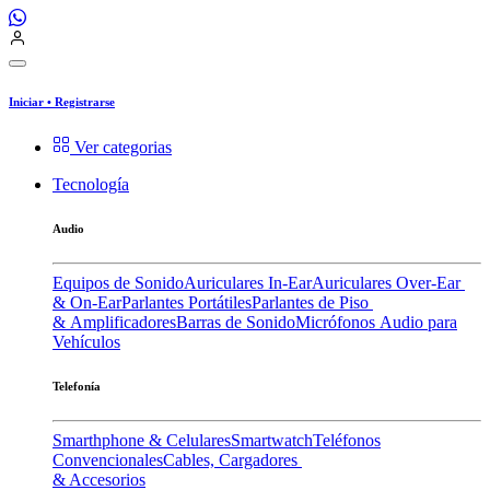
Iniciar
•
Registrarse
Ver categorias
Tecnología
Audio
Equipos de Sonido
Auriculares In-Ear
Auriculares Over-Ear
& On-Ear
Parlantes Portátiles
Parlantes de Piso
& Amplificadores
Barras de Sonido
Micrófonos
Audio para
Vehículos
Telefonía
Smarthphone & Celulares
Smartwatch
Teléfonos
Convencionales
Cables, Cargadores
& Accesorios