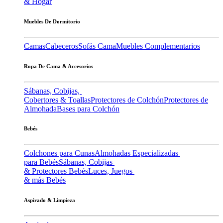
& Hogar
Muebles De Dormitorio
Camas
Cabeceros
Sofás Cama
Muebles Complementarios
Ropa De Cama & Accesorios
Sábanas, Cobijas,
Cobertores & Toallas
Protectores de Colchón
Protectores de
Almohada
Bases para Colchón
Bebés
Colchones para Cunas
Almohadas Especializadas
para Bebés
Sábanas, Cobijas
& Protectores Bebés
Luces, Juegos
& más Bebés
Aspirado & Limpieza