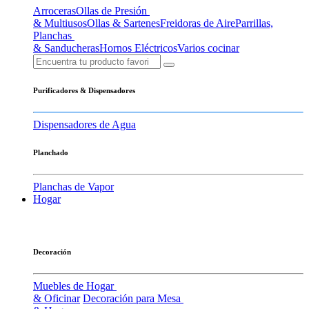
Arroceras
Ollas de Presión
& Multiusos
Ollas & Sartenes
Freidoras de Aire
Parrillas,
Planchas
& Sanducheras
Hornos Eléctricos
Varios cocinar
Purificadores & Dispensadores
Dispensadores de Agua
Planchado
Planchas de Vapor
Hogar
Decoración
Muebles de Hogar
& Oficinar
Decoración para Mesa