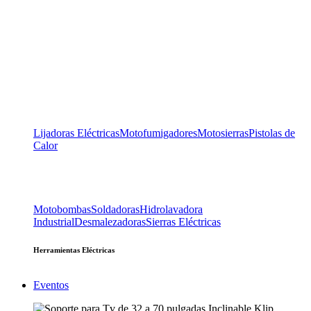
Lijadoras Eléctricas
Motofumigadores
Motosierras
Pistolas de
Calor
Motobombas
Soldadoras
Hidrolavadora
Industrial
Desmalezadoras
Sierras Eléctricas
Herramientas Eléctricas
Eventos