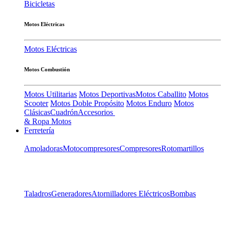
Bicicletas
Motos Eléctricas
Motos Eléctricas
Motos Combustión
Motos Utilitarias
Motos Deportivas
Motos Caballito
Motos
Scooter
Motos Doble Propósito
Motos Enduro
Motos
Clásicas
Cuadrón
Accesorios
& Ropa Motos
Ferretería
Amoladoras
Motocompresores
Compresores
Rotomartillos
Taladros
Generadores
Atornilladores Eléctricos
Bombas