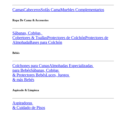
Camas
Cabeceros
Sofás Cama
Muebles Complementarios
Ropa De Cama & Accesorios
Sábanas, Cobijas,
Cobertores & Toallas
Protectores de Colchón
Protectores de
Almohada
Bases para Colchón
Bebés
Colchones para Cunas
Almohadas Especializadas
para Bebés
Sábanas, Cobijas
& Protectores Bebés
Luces, Juegos
& más Bebés
Aspirado & Limpieza
Aspiradoras
& Cuidado de Pisos