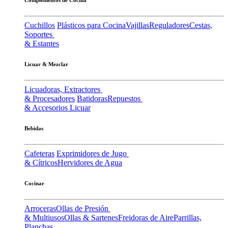
Cuchillos
Plásticos para Cocina
Vajillas
Reguladores
Cestas,
Soportes
& Estantes
Licuar & Mezclar
Licuadoras, Extractores
& Procesadores
Batidoras
Repuestos
& Accesorios Licuar
Bebidas
Cafeteras
Exprimidores de Jugo
& Cítricos
Hervidores de Agua
Cocinar
Arroceras
Ollas de Presión
& Multiusos
Ollas & Sartenes
Freidoras de Aire
Parrillas,
Planchas