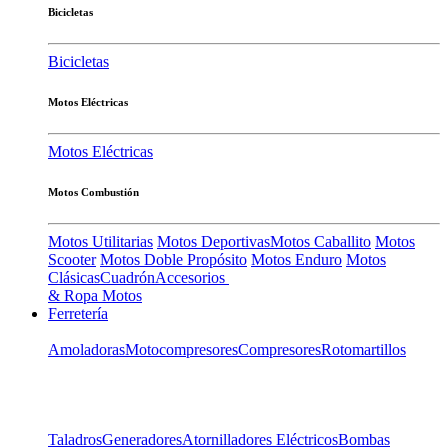
Bicicletas
Bicicletas
Motos Eléctricas
Motos Eléctricas
Motos Combustión
Motos Utilitarias
Motos Deportivas
Motos Caballito
Motos
Scooter
Motos Doble Propósito
Motos Enduro
Motos
Clásicas
Cuadrón
Accesorios
& Ropa Motos
Ferretería
Amoladoras
Motocompresores
Compresores
Rotomartillos
Taladros
Generadores
Atornilladores Eléctricos
Bombas