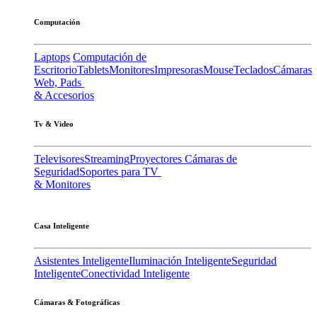
Computación
Laptops
Computación de
Escritorio
Tablets
Monitores
Impresoras
Mouse
Teclados
Cámaras
Web, Pads
& Accesorios
Tv & Video
Televisores
Streaming
Proyectores
Cámaras de
Seguridad
Soportes para TV
& Monitores
Casa Inteligente
Asistentes Inteligente
Iluminación Inteligente
Seguridad
Inteligente
Conectividad Inteligente
Cámaras & Fotográficas