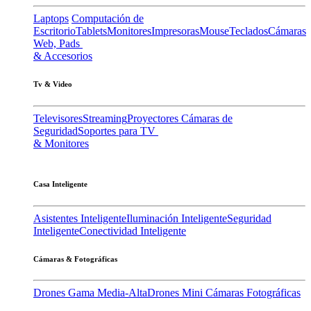
Laptops
Computación de
Escritorio
Tablets
Monitores
Impresoras
Mouse
Teclados
Cámaras
Web, Pads
& Accesorios
Tv & Video
Televisores
Streaming
Proyectores
Cámaras de
Seguridad
Soportes para TV
& Monitores
Casa Inteligente
Asistentes Inteligente
Iluminación Inteligente
Seguridad
Inteligente
Conectividad Inteligente
Cámaras & Fotográficas
Drones Gama Media-Alta
Drones Mini
Cámaras Fotográficas