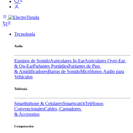
0
Tecnología
Audio
Equipos de Sonido
Auriculares In-Ear
Auriculares Over-Ear
& On-Ear
Parlantes Portátiles
Parlantes de Piso
& Amplificadores
Barras de Sonido
Micrófonos
Audio para
Vehículos
Telefonía
Smarthphone & Celulares
Smartwatch
Teléfonos
Convencionales
Cables, Cargadores
& Accesorios
Computación