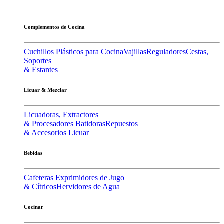
Complementos de Cocina
Cuchillos
Plásticos para Cocina
Vajillas
Reguladores
Cestas,
Soportes
& Estantes
Licuar & Mezclar
Licuadoras, Extractores
& Procesadores
Batidoras
Repuestos
& Accesorios Licuar
Bebidas
Cafeteras
Exprimidores de Jugo
& Cítricos
Hervidores de Agua
Cocinar