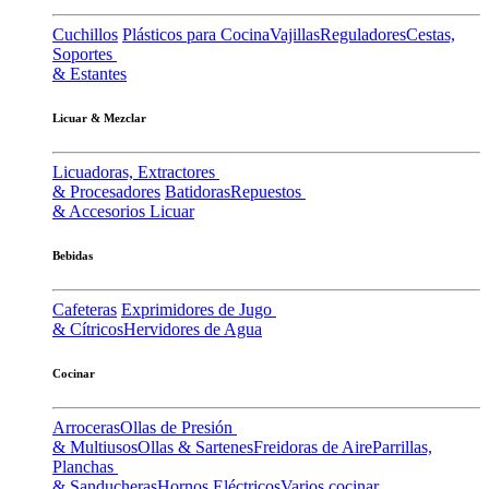
Cuchillos
Plásticos para Cocina
Vajillas
Reguladores
Cestas,
Soportes
& Estantes
Licuar & Mezclar
Licuadoras, Extractores
& Procesadores
Batidoras
Repuestos
& Accesorios Licuar
Bebidas
Cafeteras
Exprimidores de Jugo
& Cítricos
Hervidores de Agua
Cocinar
Arroceras
Ollas de Presión
& Multiusos
Ollas & Sartenes
Freidoras de Aire
Parrillas,
Planchas
& Sanducheras
Hornos Eléctricos
Varios cocinar