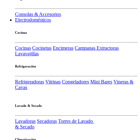
Consolas & Accesorios
Electrodomésticos
Cocinas
Cocinas
Cocinetas
Encimeras
Campanas Extractoras
Lavavajillas
Refrigeración
Refrigeradoras
Vitrinas
Congeladores
Mini Bares
Vineras &
Cavas
Lavado & Secado
Lavadoras
Secadoras
Torres de Lavado
& Secado
Climatización