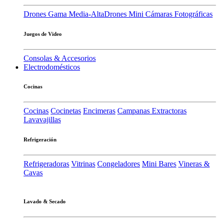
Drones Gama Media-Alta
Drones Mini
Cámaras Fotográficas
Juegos de Video
Consolas & Accesorios
Electrodomésticos
Cocinas
Cocinas
Cocinetas
Encimeras
Campanas Extractoras
Lavavajillas
Refrigeración
Refrigeradoras
Vitrinas
Congeladores
Mini Bares
Vineras &
Cavas
Lavado & Secado