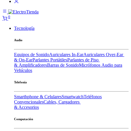
0
Tecnología
Audio
Equipos de Sonido
Auriculares In-Ear
Auriculares Over-Ear
& On-Ear
Parlantes Portátiles
Parlantes de Piso
& Amplificadores
Barras de Sonido
Micrófonos
Audio para
Vehículos
Telefonía
Smarthphone & Celulares
Smartwatch
Teléfonos
Convencionales
Cables, Cargadores
& Accesorios
Computación