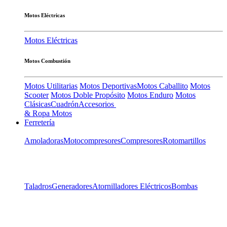
Motos Eléctricas
Motos Eléctricas
Motos Combustión
Motos Utilitarias
Motos Deportivas
Motos Caballito
Motos
Scooter
Motos Doble Propósito
Motos Enduro
Motos
Clásicas
Cuadrón
Accesorios
& Ropa Motos
Ferretería
Amoladoras
Motocompresores
Compresores
Rotomartillos
Taladros
Generadores
Atornilladores Eléctricos
Bombas