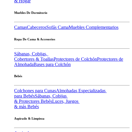
& Hogar
Muebles De Dormitorio
Camas
Cabeceros
Sofás Cama
Muebles Complementarios
Ropa De Cama & Accesorios
Sábanas, Cobijas,
Cobertores & Toallas
Protectores de Colchón
Protectores de
Almohada
Bases para Colchón
Bebés
Colchones para Cunas
Almohadas Especializadas
para Bebés
Sábanas, Cobijas
& Protectores Bebés
Luces, Juegos
& más Bebés
Aspirado & Limpieza