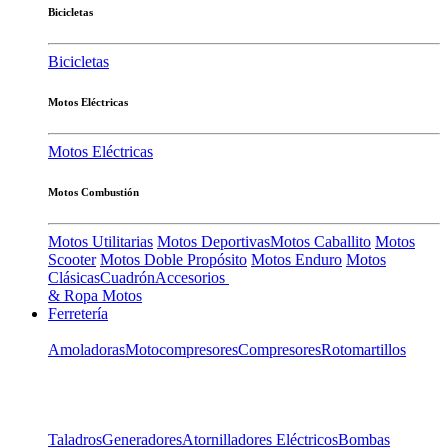
Bicicletas
Bicicletas
Motos Eléctricas
Motos Eléctricas
Motos Combustión
Motos Utilitarias
Motos Deportivas
Motos Caballito
Motos
Scooter
Motos Doble Propósito
Motos Enduro
Motos
Clásicas
Cuadrón
Accesorios
& Ropa Motos
Ferretería
Amoladoras
Motocompresores
Compresores
Rotomartillos
Taladros
Generadores
Atornilladores Eléctricos
Bombas