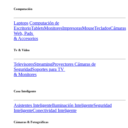
Computación
Laptops
Computación de
Escritorio
Tablets
Monitores
Impresoras
Mouse
Teclados
Cámaras
Web, Pads
& Accesorios
Tv & Video
Televisores
Streaming
Proyectores
Cámaras de
Seguridad
Soportes para TV
& Monitores
Casa Inteligente
Asistentes Inteligente
Iluminación Inteligente
Seguridad
Inteligente
Conectividad Inteligente
Cámaras & Fotográficas