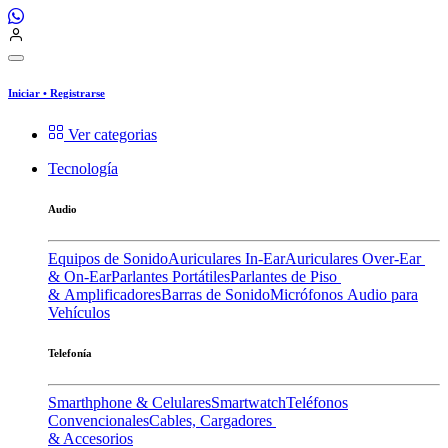
Iniciar
•
Registrarse
Ver categorias
Tecnología
Audio
Equipos de Sonido
Auriculares In-Ear
Auriculares Over-Ear
& On-Ear
Parlantes Portátiles
Parlantes de Piso
& Amplificadores
Barras de Sonido
Micrófonos
Audio para
Vehículos
Telefonía
Smarthphone & Celulares
Smartwatch
Teléfonos
Convencionales
Cables, Cargadores
& Accesorios