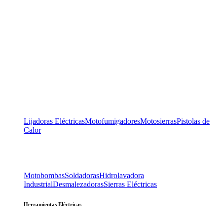
Lijadoras Eléctricas
Motofumigadores
Motosierras
Pistolas de
Calor
Motobombas
Soldadoras
Hidrolavadora
Industrial
Desmalezadoras
Sierras Eléctricas
Herramientas Eléctricas