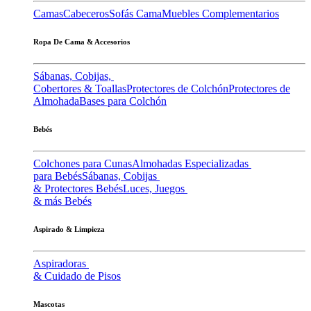
Camas
Cabeceros
Sofás Cama
Muebles Complementarios
Ropa De Cama & Accesorios
Sábanas, Cobijas,
Cobertores & Toallas
Protectores de Colchón
Protectores de
Almohada
Bases para Colchón
Bebés
Colchones para Cunas
Almohadas Especializadas
para Bebés
Sábanas, Cobijas
& Protectores Bebés
Luces, Juegos
& más Bebés
Aspirado & Limpieza
Aspiradoras
& Cuidado de Pisos
Mascotas