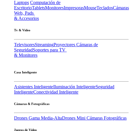
Laptops
Computación de
Escritorio
Tablets
Monitores
Impresoras
Mouse
Teclados
Cámaras
Web, Pads
& Accesorios
Tv & Video
Televisores
Streaming
Proyectores
Cámaras de
Seguridad
Soportes para TV
& Monitores
Casa Inteligente
Asistentes Inteligente
Iluminación Inteligente
Seguridad
Inteligente
Conectividad Inteligente
Cámaras & Fotográficas
Drones Gama Media-Alta
Drones Mini
Cámaras Fotográficas
Juegos de Video