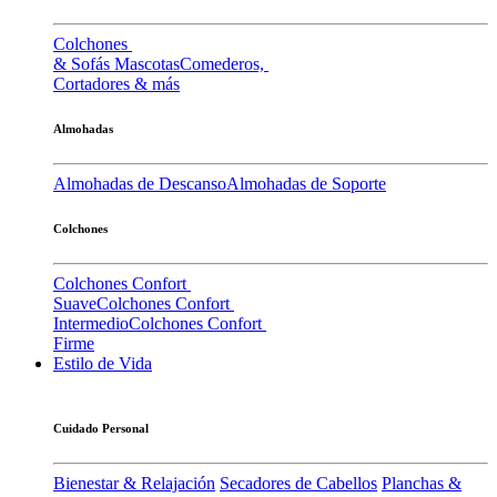
Colchones
& Sofás Mascotas
Comederos,
Cortadores & más
Almohadas
Almohadas de Descanso
Almohadas de Soporte
Colchones
Colchones Confort
Suave
Colchones Confort
Intermedio
Colchones Confort
Firme
Estilo de Vida
Cuidado Personal
Bienestar & Relajación
Secadores de Cabellos
Planchas &