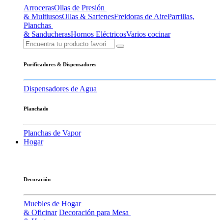
Arroceras
Ollas de Presión
& Multiusos
Ollas & Sartenes
Freidoras de Aire
Parrillas,
Planchas
& Sanducheras
Hornos Eléctricos
Varios cocinar
Purificadores & Dispensadores
Dispensadores de Agua
Planchado
Planchas de Vapor
Hogar
Decoración
Muebles de Hogar
& Oficinar
Decoración para Mesa