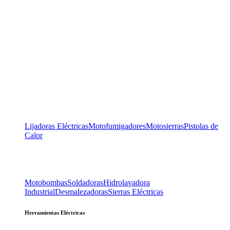
Lijadoras Eléctricas
Motofumigadores
Motosierras
Pistolas de
Calor
Motobombas
Soldadoras
Hidrolavadora
Industrial
Desmalezadoras
Sierras Eléctricas
Herramientas Eléctricas