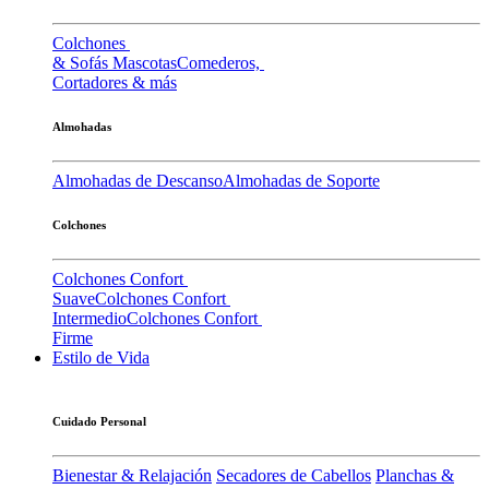
Colchones
& Sofás Mascotas
Comederos,
Cortadores & más
Almohadas
Almohadas de Descanso
Almohadas de Soporte
Colchones
Colchones Confort
Suave
Colchones Confort
Intermedio
Colchones Confort
Firme
Estilo de Vida
Cuidado Personal
Bienestar & Relajación
Secadores de Cabellos
Planchas &