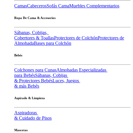
Camas
Cabeceros
Sofás Cama
Muebles Complementarios
Ropa De Cama & Accesorios
Sábanas, Cobijas,
Cobertores & Toallas
Protectores de Colchón
Protectores de
Almohada
Bases para Colchón
Bebés
Colchones para Cunas
Almohadas Especializadas
para Bebés
Sábanas, Cobijas
& Protectores Bebés
Luces, Juegos
& más Bebés
Aspirado & Limpieza
Aspiradoras
& Cuidado de Pisos
Mascotas