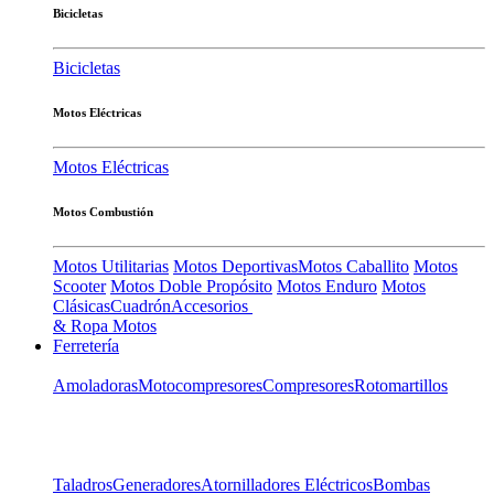
Bicicletas
Bicicletas
Motos Eléctricas
Motos Eléctricas
Motos Combustión
Motos Utilitarias
Motos Deportivas
Motos Caballito
Motos
Scooter
Motos Doble Propósito
Motos Enduro
Motos
Clásicas
Cuadrón
Accesorios
& Ropa Motos
Ferretería
Amoladoras
Motocompresores
Compresores
Rotomartillos
Taladros
Generadores
Atornilladores Eléctricos
Bombas