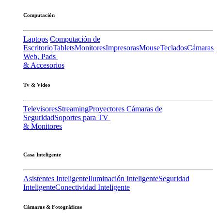
Computación
Laptops
Computación de
Escritorio
Tablets
Monitores
Impresoras
Mouse
Teclados
Cámaras
Web, Pads
& Accesorios
Tv & Video
Televisores
Streaming
Proyectores
Cámaras de
Seguridad
Soportes para TV
& Monitores
Casa Inteligente
Asistentes Inteligente
Iluminación Inteligente
Seguridad
Inteligente
Conectividad Inteligente
Cámaras & Fotográficas