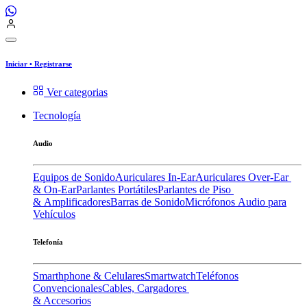
Iniciar
•
Registrarse
Ver categorias
Tecnología
Audio
Equipos de Sonido
Auriculares In-Ear
Auriculares Over-Ear
& On-Ear
Parlantes Portátiles
Parlantes de Piso
& Amplificadores
Barras de Sonido
Micrófonos
Audio para
Vehículos
Telefonía
Smarthphone & Celulares
Smartwatch
Teléfonos
Convencionales
Cables, Cargadores
& Accesorios