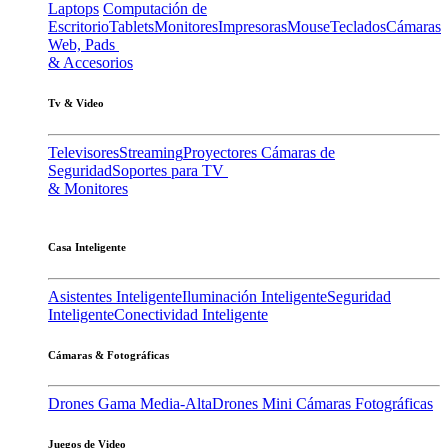
Laptops
Computación de
Escritorio
Tablets
Monitores
Impresoras
Mouse
Teclados
Cámaras
Web, Pads
& Accesorios
Tv & Video
Televisores
Streaming
Proyectores
Cámaras de
Seguridad
Soportes para TV
& Monitores
Casa Inteligente
Asistentes Inteligente
Iluminación Inteligente
Seguridad
Inteligente
Conectividad Inteligente
Cámaras & Fotográficas
Drones Gama Media-Alta
Drones Mini
Cámaras Fotográficas
Juegos de Video