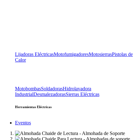
Lijadoras Eléctricas
Motofumigadores
Motosierras
Pistolas de
Calor
Motobombas
Soldadoras
Hidrolavadora
Industrial
Desmalezadoras
Sierras Eléctricas
Herramientas Eléctricas
Eventos