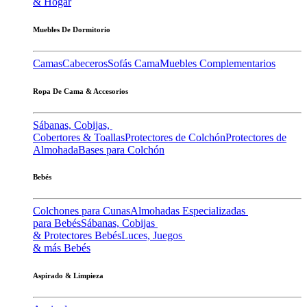
& Hogar
Muebles De Dormitorio
Camas
Cabeceros
Sofás Cama
Muebles Complementarios
Ropa De Cama & Accesorios
Sábanas, Cobijas,
Cobertores & Toallas
Protectores de Colchón
Protectores de
Almohada
Bases para Colchón
Bebés
Colchones para Cunas
Almohadas Especializadas
para Bebés
Sábanas, Cobijas
& Protectores Bebés
Luces, Juegos
& más Bebés
Aspirado & Limpieza