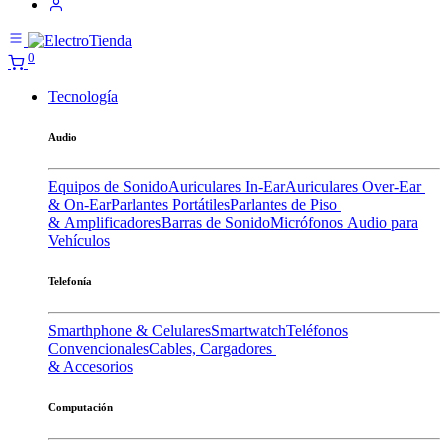
0
Tecnología
Audio
Equipos de Sonido
Auriculares In-Ear
Auriculares Over-Ear
& On-Ear
Parlantes Portátiles
Parlantes de Piso
& Amplificadores
Barras de Sonido
Micrófonos
Audio para
Vehículos
Telefonía
Smarthphone & Celulares
Smartwatch
Teléfonos
Convencionales
Cables, Cargadores
& Accesorios
Computación