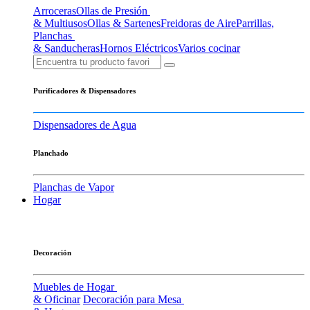
Arroceras
Ollas de Presión
& Multiusos
Ollas & Sartenes
Freidoras de Aire
Parrillas,
Planchas
& Sanducheras
Hornos Eléctricos
Varios cocinar
Purificadores & Dispensadores
Dispensadores de Agua
Planchado
Planchas de Vapor
Hogar
Decoración
Muebles de Hogar
& Oficinar
Decoración para Mesa