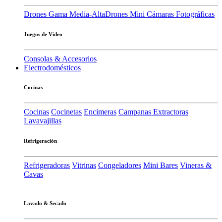
Drones Gama Media-Alta
Drones Mini
Cámaras Fotográficas
Juegos de Video
Consolas & Accesorios
Electrodomésticos
Cocinas
Cocinas
Cocinetas
Encimeras
Campanas Extractoras
Lavavajillas
Refrigeración
Refrigeradoras
Vitrinas
Congeladores
Mini Bares
Vineras &
Cavas
Lavado & Secado