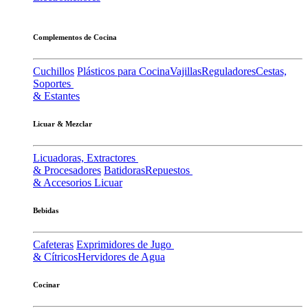
Complementos de Cocina
Cuchillos
Plásticos para Cocina
Vajillas
Reguladores
Cestas,
Soportes
& Estantes
Licuar & Mezclar
Licuadoras, Extractores
& Procesadores
Batidoras
Repuestos
& Accesorios Licuar
Bebidas
Cafeteras
Exprimidores de Jugo
& Cítricos
Hervidores de Agua
Cocinar