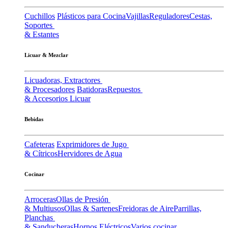
Cuchillos
Plásticos para Cocina
Vajillas
Reguladores
Cestas,
Soportes
& Estantes
Licuar & Mezclar
Licuadoras, Extractores
& Procesadores
Batidoras
Repuestos
& Accesorios Licuar
Bebidas
Cafeteras
Exprimidores de Jugo
& Cítricos
Hervidores de Agua
Cocinar
Arroceras
Ollas de Presión
& Multiusos
Ollas & Sartenes
Freidoras de Aire
Parrillas,
Planchas
& Sanducheras
Hornos Eléctricos
Varios cocinar