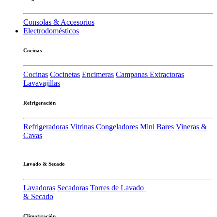
Consolas & Accesorios
Electrodomésticos
Cocinas
Cocinas
Cocinetas
Encimeras
Campanas Extractoras
Lavavajillas
Refrigeración
Refrigeradoras
Vitrinas
Congeladores
Mini Bares
Vineras &
Cavas
Lavado & Secado
Lavadoras
Secadoras
Torres de Lavado
& Secado
Climatización