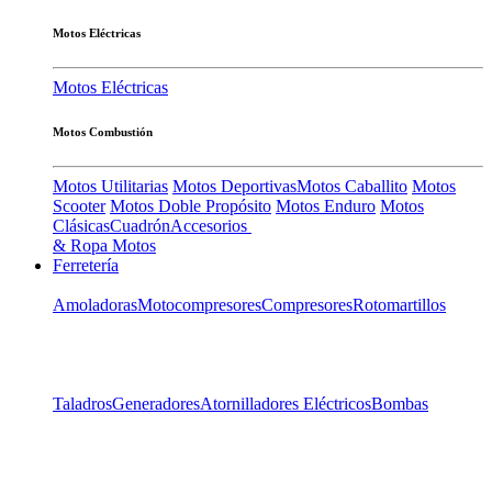
Motos Eléctricas
Motos Eléctricas
Motos Combustión
Motos Utilitarias
Motos Deportivas
Motos Caballito
Motos
Scooter
Motos Doble Propósito
Motos Enduro
Motos
Clásicas
Cuadrón
Accesorios
& Ropa Motos
Ferretería
Amoladoras
Motocompresores
Compresores
Rotomartillos
Taladros
Generadores
Atornilladores Eléctricos
Bombas