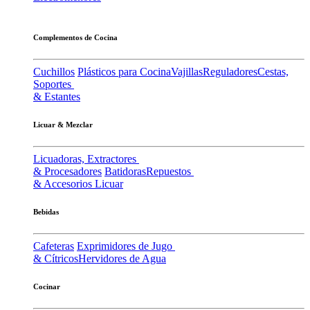
Complementos de Cocina
Cuchillos
Plásticos para Cocina
Vajillas
Reguladores
Cestas,
Soportes
& Estantes
Licuar & Mezclar
Licuadoras, Extractores
& Procesadores
Batidoras
Repuestos
& Accesorios Licuar
Bebidas
Cafeteras
Exprimidores de Jugo
& Cítricos
Hervidores de Agua
Cocinar