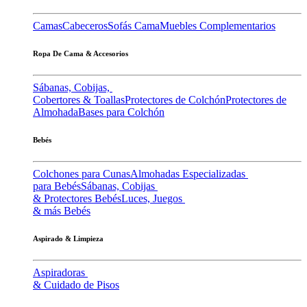
Camas
Cabeceros
Sofás Cama
Muebles Complementarios
Ropa De Cama & Accesorios
Sábanas, Cobijas,
Cobertores & Toallas
Protectores de Colchón
Protectores de
Almohada
Bases para Colchón
Bebés
Colchones para Cunas
Almohadas Especializadas
para Bebés
Sábanas, Cobijas
& Protectores Bebés
Luces, Juegos
& más Bebés
Aspirado & Limpieza
Aspiradoras
& Cuidado de Pisos