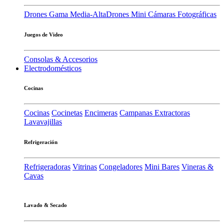
Drones Gama Media-Alta
Drones Mini
Cámaras Fotográficas
Juegos de Video
Consolas & Accesorios
Electrodomésticos
Cocinas
Cocinas
Cocinetas
Encimeras
Campanas Extractoras
Lavavajillas
Refrigeración
Refrigeradoras
Vitrinas
Congeladores
Mini Bares
Vineras &
Cavas
Lavado & Secado