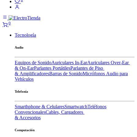
0
Tecnología
Audio
Equipos de Sonido
Auriculares In-Ear
Auriculares Over-Ear
& On-Ear
Parlantes Portátiles
Parlantes de Piso
& Amplificadores
Barras de Sonido
Micrófonos
Audio para
Vehículos
Telefonía
Smarthphone & Celulares
Smartwatch
Teléfonos
Convencionales
Cables, Cargadores
& Accesorios
Computación