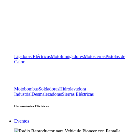
Lijadoras Eléctricas
Motofumigadores
Motosierras
Pistolas de
Calor
Motobombas
Soldadoras
Hidrolavadora
Industrial
Desmalezadoras
Sierras Eléctricas
Herramientas Eléctricas
Eventos