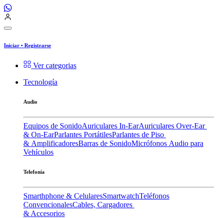
Iniciar
•
Registrarse
Ver categorias
Tecnología
Audio
Equipos de Sonido
Auriculares In-Ear
Auriculares Over-Ear
& On-Ear
Parlantes Portátiles
Parlantes de Piso
& Amplificadores
Barras de Sonido
Micrófonos
Audio para
Vehículos
Telefonía
Smarthphone & Celulares
Smartwatch
Teléfonos
Convencionales
Cables, Cargadores
& Accesorios