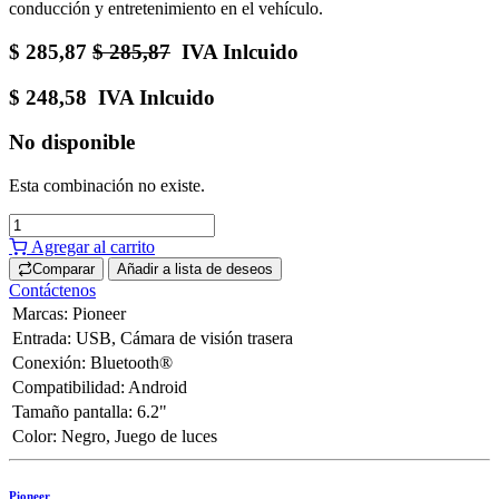
conducción y entretenimiento en el vehículo.
$
285,87
$
285,87
IVA Inlcuido
$
248,58
IVA Inlcuido
No disponible
Esta combinación no existe.
Agregar al carrito
Comparar
Añadir a lista de deseos
Contáctenos
Marcas
:
Pioneer
Entrada
:
USB
,
Cámara de visión trasera
Conexión
:
Bluetooth®
Compatibilidad
:
Android
Tamaño pantalla
:
6.2"
Color
:
Negro
,
Juego de luces
Pioneer