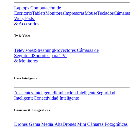
Laptops
Computación de
Escritorio
Tablets
Monitores
Impresoras
Mouse
Teclados
Cámaras
Web, Pads
& Accesorios
Tv & Video
Televisores
Streaming
Proyectores
Cámaras de
Seguridad
Soportes para TV
& Monitores
Casa Inteligente
Asistentes Inteligente
Iluminación Inteligente
Seguridad
Inteligente
Conectividad Inteligente
Cámaras & Fotográficas
Drones Gama Media-Alta
Drones Mini
Cámaras Fotográficas