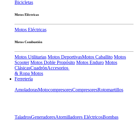
Bicicletas
Motos Eléctricas
Motos Eléctricas
Motos Combustión
Motos Utilitarias
Motos Deportivas
Motos Caballito
Motos
Scooter
Motos Doble Propósito
Motos Enduro
Motos
Clásicas
Cuadrón
Accesorios
& Ropa Motos
Ferretería
Amoladoras
Motocompresores
Compresores
Rotomartillos
Taladros
Generadores
Atornilladores Eléctricos
Bombas