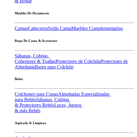
& Hogar
Muebles De Dormitorio
Camas
Cabeceros
Sofás Cama
Muebles Complementarios
Ropa De Cama & Accesorios
Sábanas, Cobijas,
Cobertores & Toallas
Protectores de Colchón
Protectores de
Almohada
Bases para Colchón
Bebés
Colchones para Cunas
Almohadas Especializadas
para Bebés
Sábanas, Cobijas
& Protectores Bebés
Luces, Juegos
& más Bebés
Aspirado & Limpieza