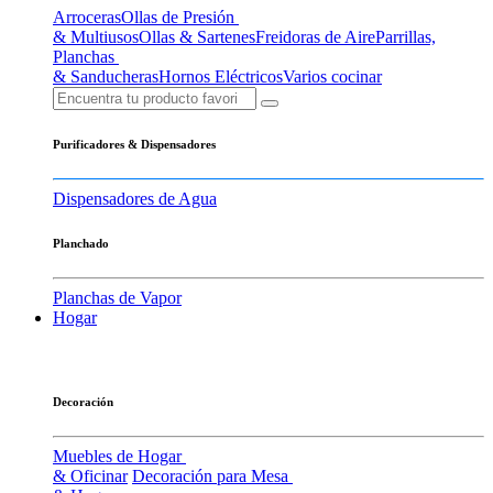
Arroceras
Ollas de Presión
& Multiusos
Ollas & Sartenes
Freidoras de Aire
Parrillas,
Planchas
& Sanducheras
Hornos Eléctricos
Varios cocinar
Purificadores & Dispensadores
Dispensadores de Agua
Planchado
Planchas de Vapor
Hogar
Decoración
Muebles de Hogar
& Oficinar
Decoración para Mesa