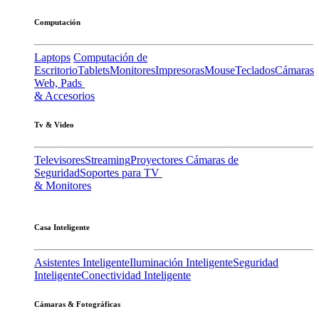
Computación
Laptops
Computación de
Escritorio
Tablets
Monitores
Impresoras
Mouse
Teclados
Cámaras
Web, Pads
& Accesorios
Tv & Video
Televisores
Streaming
Proyectores
Cámaras de
Seguridad
Soportes para TV
& Monitores
Casa Inteligente
Asistentes Inteligente
Iluminación Inteligente
Seguridad
Inteligente
Conectividad Inteligente
Cámaras & Fotográficas