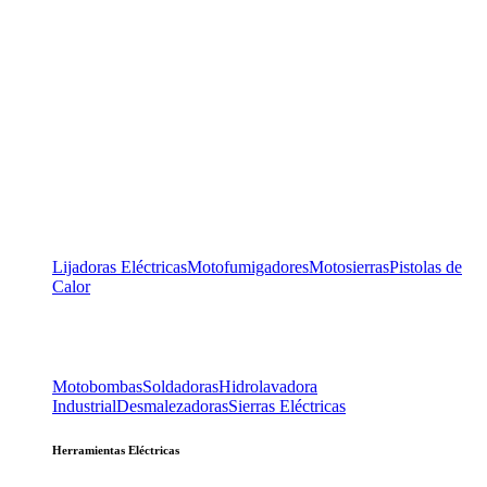
Lijadoras Eléctricas
Motofumigadores
Motosierras
Pistolas de
Calor
Motobombas
Soldadoras
Hidrolavadora
Industrial
Desmalezadoras
Sierras Eléctricas
Herramientas Eléctricas