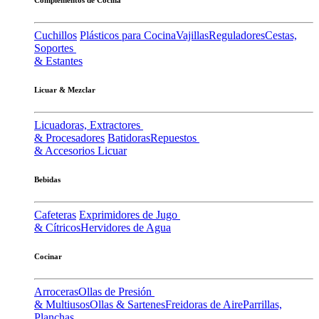
Cuchillos
Plásticos para Cocina
Vajillas
Reguladores
Cestas,
Soportes
& Estantes
Licuar & Mezclar
Licuadoras, Extractores
& Procesadores
Batidoras
Repuestos
& Accesorios Licuar
Bebidas
Cafeteras
Exprimidores de Jugo
& Cítricos
Hervidores de Agua
Cocinar
Arroceras
Ollas de Presión
& Multiusos
Ollas & Sartenes
Freidoras de Aire
Parrillas,
Planchas