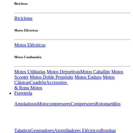
Bicicletas
Bicicletas
Motos Eléctricas
Motos Eléctricas
Motos Combustión
Motos Utilitarias
Motos Deportivas
Motos Caballito
Motos
Scooter
Motos Doble Propósito
Motos Enduro
Motos
Clásicas
Cuadrón
Accesorios
& Ropa Motos
Ferretería
Amoladoras
Motocompresores
Compresores
Rotomartillos
Taladros
Generadores
Atornilladores Eléctricos
Bombas