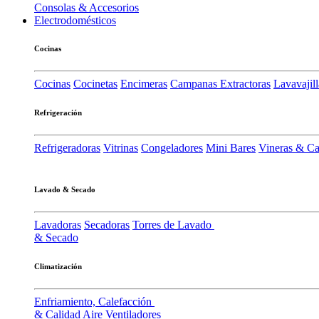
Consolas & Accesorios
Electrodomésticos
Cocinas
Cocinas
Cocinetas
Encimeras
Campanas Extractoras
Lavavajill
Refrigeración
Refrigeradoras
Vitrinas
Congeladores
Mini Bares
Vineras & C
Lavado & Secado
Lavadoras
Secadoras
Torres de Lavado
& Secado
Climatización
Enfriamiento, Calefacción
& Calidad Aire
Ventiladores