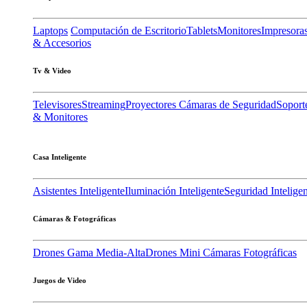
Laptops
Computación de Escritorio
Tablets
Monitores
Impresora
& Accesorios
Tv & Video
Televisores
Streaming
Proyectores
Cámaras de Seguridad
Soport
& Monitores
Casa Inteligente
Asistentes Inteligente
Iluminación Inteligente
Seguridad Intelige
Cámaras & Fotográficas
Drones Gama Media-Alta
Drones Mini
Cámaras Fotográficas
Juegos de Video