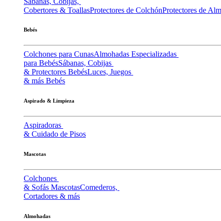
Sábanas, Cobijas,
Cobertores & Toallas
Protectores de Colchón
Protectores de Al
Bebés
Colchones para Cunas
Almohadas Especializadas
para Bebés
Sábanas, Cobijas
& Protectores Bebés
Luces, Juegos
& más Bebés
Aspirado & Limpieza
Aspiradoras
& Cuidado de Pisos
Mascotas
Colchones
& Sofás Mascotas
Comederos,
Cortadores & más
Almohadas