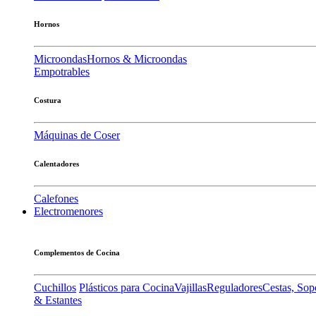
Hornos
Microondas
Hornos & Microondas
Empotrables
Costura
Máquinas de Coser
Calentadores
Calefones
Electromenores
Complementos de Cocina
Cuchillos
Plásticos para Cocina
Vajillas
Reguladores
Cestas, Sop
& Estantes