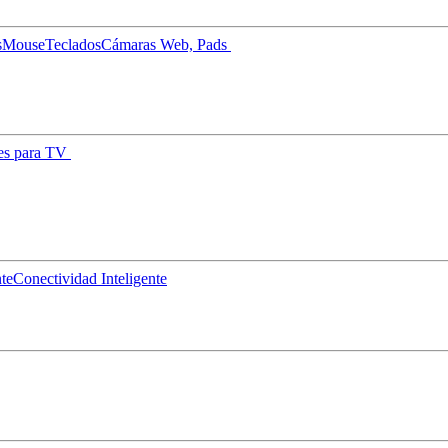
s
Mouse
Teclados
Cámaras Web, Pads
es para TV
nte
Conectividad Inteligente