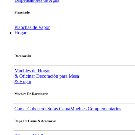
Dispensadores de Agua
Planchado
Planchas de Vapor
Hogar
Decoración
Muebles de Hogar
& Oficinar
Decoración para Mesa
& Hogar
Muebles De Dormitorio
Camas
Cabeceros
Sofás Cama
Muebles Complementarios
Ropa De Cama & Accesorios