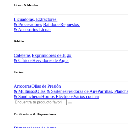
Licuar & Mezclar
Licuadoras, Extractores
& Procesadores
Batidoras
Repuestos
& Accesorios Licuar
Bebidas
Cafeteras
Exprimidores de Jugo
& Cítricos
Hervidores de Agua
Cocinar
Arroceras
Ollas de Presión
& Multiusos
Ollas & Sartenes
Freidoras de Aire
Parrillas, Planch
& Sanducheras
Hornos Eléctricos
Varios cocinar
Purificadores & Dispensadores