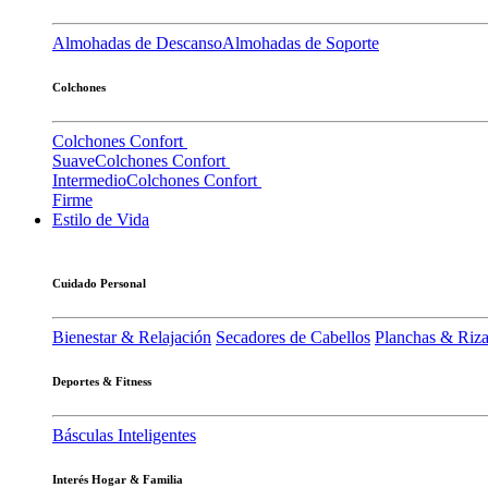
Almohadas de Descanso
Almohadas de Soporte
Colchones
Colchones Confort
Suave
Colchones Confort
Intermedio
Colchones Confort
Firme
Estilo de Vida
Cuidado Personal
Bienestar & Relajación
Secadores de Cabellos
Planchas & Riz
Deportes & Fitness
Básculas Inteligentes
Interés Hogar & Familia