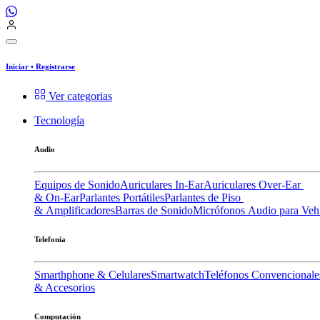
Iniciar
•
Registrarse
Ver categorias
Tecnología
Audio
Equipos de Sonido
Auriculares In-Ear
Auriculares Over-Ear
& On-Ear
Parlantes Portátiles
Parlantes de Piso
& Amplificadores
Barras de Sonido
Micrófonos
Audio para Veh
Telefonía
Smarthphone & Celulares
Smartwatch
Teléfonos Convencionale
& Accesorios
Computación