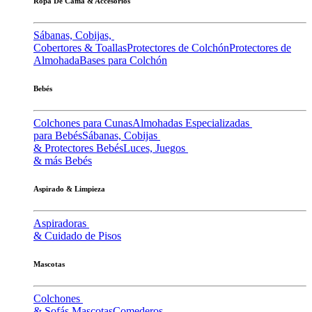
Ropa De Cama & Accesorios
Sábanas, Cobijas,
Cobertores & Toallas
Protectores de Colchón
Protectores de
Almohada
Bases para Colchón
Bebés
Colchones para Cunas
Almohadas Especializadas
para Bebés
Sábanas, Cobijas
& Protectores Bebés
Luces, Juegos
& más Bebés
Aspirado & Limpieza
Aspiradoras
& Cuidado de Pisos
Mascotas
Colchones
& Sofás Mascotas
Comederos,