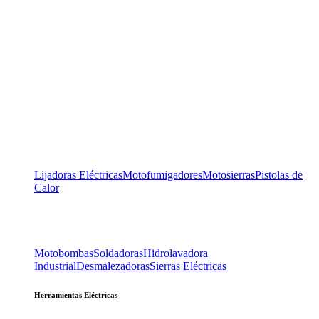
Lijadoras Eléctricas
Motofumigadores
Motosierras
Pistolas de
Calor
Motobombas
Soldadoras
Hidrolavadora
Industrial
Desmalezadoras
Sierras Eléctricas
Herramientas Eléctricas