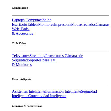
Computación
Laptops
Computación de
Escritorio
Tablets
Monitores
Impresoras
Mouse
Teclados
Cámaras
Web, Pads
& Accesorios
Tv & Video
Televisores
Streaming
Proyectores
Cámaras de
Seguridad
Soportes para TV
& Monitores
Casa Inteligente
Asistentes Inteligente
Iluminación Inteligente
Seguridad
Inteligente
Conectividad Inteligente
Cámaras & Fotográficas