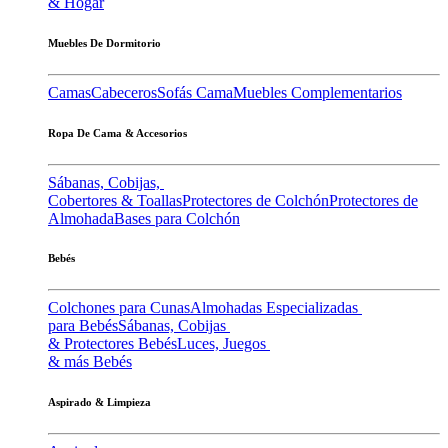
& Hogar
Muebles De Dormitorio
Camas
Cabeceros
Sofás Cama
Muebles Complementarios
Ropa De Cama & Accesorios
Sábanas, Cobijas,
Cobertores & Toallas
Protectores de Colchón
Protectores de
Almohada
Bases para Colchón
Bebés
Colchones para Cunas
Almohadas Especializadas
para Bebés
Sábanas, Cobijas
& Protectores Bebés
Luces, Juegos
& más Bebés
Aspirado & Limpieza