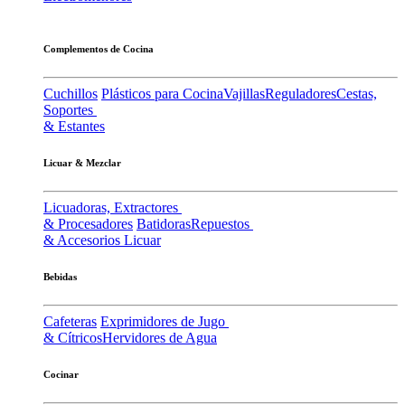
Complementos de Cocina
Cuchillos
Plásticos para Cocina
Vajillas
Reguladores
Cestas,
Soportes
& Estantes
Licuar & Mezclar
Licuadoras, Extractores
& Procesadores
Batidoras
Repuestos
& Accesorios Licuar
Bebidas
Cafeteras
Exprimidores de Jugo
& Cítricos
Hervidores de Agua
Cocinar