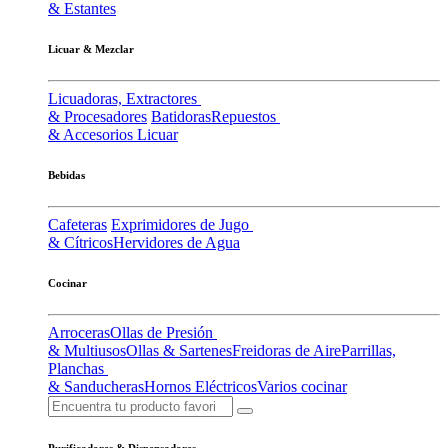
& Estantes
Licuar & Mezclar
Licuadoras, Extractores
& Procesadores
Batidoras
Repuestos
& Accesorios Licuar
Bebidas
Cafeteras
Exprimidores de Jugo
& Cítricos
Hervidores de Agua
Cocinar
Arroceras
Ollas de Presión
& Multiusos
Ollas & Sartenes
Freidoras de Aire
Parrillas,
Planchas
& Sanducheras
Hornos Eléctricos
Varios cocinar
Purificadores & Dispensadores