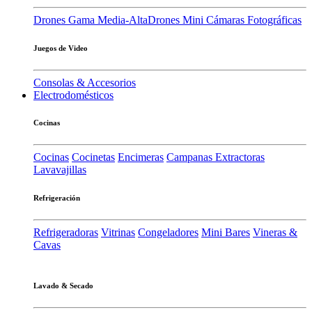
Drones Gama Media-Alta
Drones Mini
Cámaras Fotográficas
Juegos de Video
Consolas & Accesorios
Electrodomésticos
Cocinas
Cocinas
Cocinetas
Encimeras
Campanas Extractoras
Lavavajillas
Refrigeración
Refrigeradoras
Vitrinas
Congeladores
Mini Bares
Vineras &
Cavas
Lavado & Secado