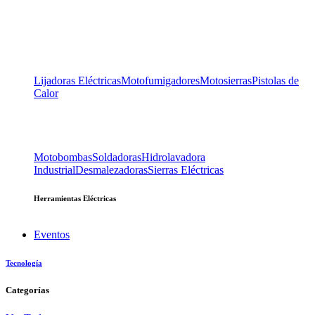
Lijadoras Eléctricas
Motofumigadores
Motosierras
Pistolas de
Calor
Motobombas
Soldadoras
Hidrolavadora
Industrial
Desmalezadoras
Sierras Eléctricas
Herramientas Eléctricas
Eventos
Tecnología
Categorías