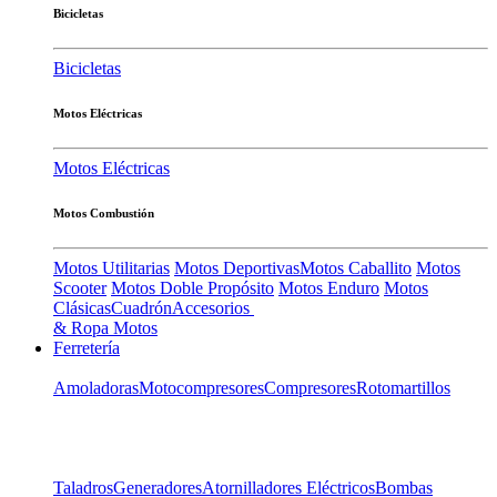
Bicicletas
Bicicletas
Motos Eléctricas
Motos Eléctricas
Motos Combustión
Motos Utilitarias
Motos Deportivas
Motos Caballito
Motos
Scooter
Motos Doble Propósito
Motos Enduro
Motos
Clásicas
Cuadrón
Accesorios
& Ropa Motos
Ferretería
Amoladoras
Motocompresores
Compresores
Rotomartillos
Taladros
Generadores
Atornilladores Eléctricos
Bombas