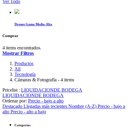
Ver Todo
Drones Gama Media-Alta
Comprar
4 items encontrados.
Mostrar Filtros
Productos
All
Tecnología
Cámaras & Fotografía
- 4 items
Pricelist :
LIQUIDACIONDE BODEGA
LIQUIDACIONDE BODEGA
Ordenar por:
Precio - bajo a alto
Destacado
Llegadas más recientes
Nombre (A-Z)
Precio - bajo a
alto
Precio - alto a bajo
Categorías