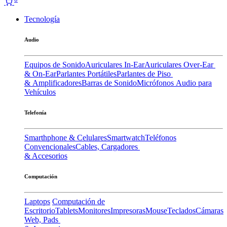
Tecnología
Audio
Equipos de Sonido
Auriculares In-Ear
Auriculares Over-Ear
& On-Ear
Parlantes Portátiles
Parlantes de Piso
& Amplificadores
Barras de Sonido
Micrófonos
Audio para
Vehículos
Telefonía
Smarthphone & Celulares
Smartwatch
Teléfonos
Convencionales
Cables, Cargadores
& Accesorios
Computación
Laptops
Computación de
Escritorio
Tablets
Monitores
Impresoras
Mouse
Teclados
Cámaras
Web, Pads