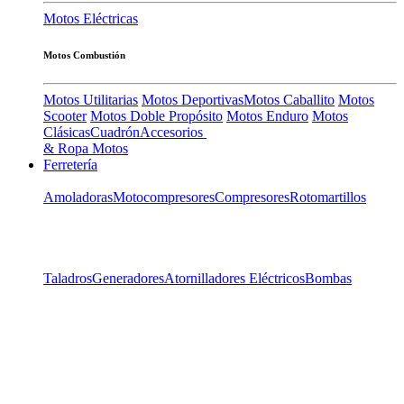
Motos Eléctricas
Motos Combustión
Motos Utilitarias
Motos Deportivas
Motos Caballito
Motos
Scooter
Motos Doble Propósito
Motos Enduro
Motos
Clásicas
Cuadrón
Accesorios
& Ropa Motos
Ferretería
Amoladoras
Motocompresores
Compresores
Rotomartillos
Taladros
Generadores
Atornilladores Eléctricos
Bombas