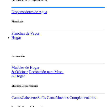
Dispensadores de Agua
Planchado
Planchas de Vapor
Hogar
Decoración
Muebles de Hogar
& Oficinar
Decoración para Mesa
& Hogar
Muebles De Dormitorio
Camas
Cabeceros
Sofás Cama
Muebles Complementarios