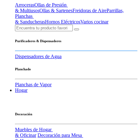
Arroceras
Ollas de Presión
& Multiusos
Ollas & Sartenes
Freidoras de Aire
Parrillas,
Planchas
& Sanducheras
Hornos Eléctricos
Varios cocinar
Purificadores & Dispensadores
Dispensadores de Agua
Planchado
Planchas de Vapor
Hogar
Decoración
Muebles de Hogar
& Oficinar
Decoración para Mesa