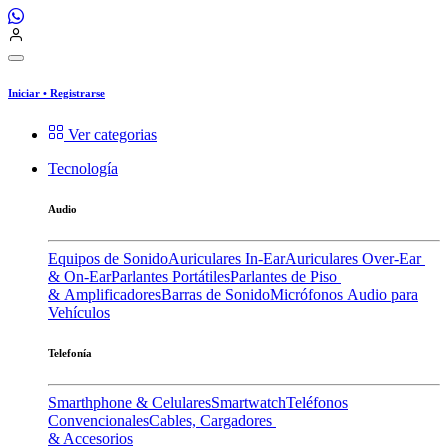
Iniciar
•
Registrarse
Ver categorias
Tecnología
Audio
Equipos de Sonido
Auriculares In-Ear
Auriculares Over-Ear
& On-Ear
Parlantes Portátiles
Parlantes de Piso
& Amplificadores
Barras de Sonido
Micrófonos
Audio para
Vehículos
Telefonía
Smarthphone & Celulares
Smartwatch
Teléfonos
Convencionales
Cables, Cargadores
& Accesorios