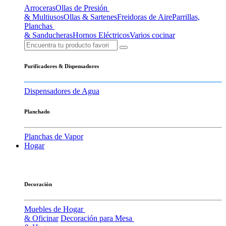
Arroceras
Ollas de Presión
& Multiusos
Ollas & Sartenes
Freidoras de Aire
Parrillas,
Planchas
& Sanducheras
Hornos Eléctricos
Varios cocinar
Purificadores & Dispensadores
Dispensadores de Agua
Planchado
Planchas de Vapor
Hogar
Decoración
Muebles de Hogar
& Oficinar
Decoración para Mesa