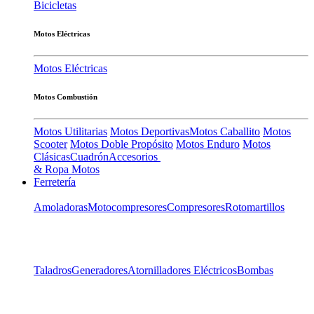
Bicicletas
Motos Eléctricas
Motos Eléctricas
Motos Combustión
Motos Utilitarias
Motos Deportivas
Motos Caballito
Motos
Scooter
Motos Doble Propósito
Motos Enduro
Motos
Clásicas
Cuadrón
Accesorios
& Ropa Motos
Ferretería
Amoladoras
Motocompresores
Compresores
Rotomartillos
Taladros
Generadores
Atornilladores Eléctricos
Bombas