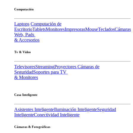
Computación
Laptops
Computación de
Escritorio
Tablets
Monitores
Impresoras
Mouse
Teclados
Cámaras
Web, Pads
& Accesorios
Tv & Video
Televisores
Streaming
Proyectores
Cámaras de
Seguridad
Soportes para TV
& Monitores
Casa Inteligente
Asistentes Inteligente
Iluminación Inteligente
Seguridad
Inteligente
Conectividad Inteligente
Cámaras & Fotográficas