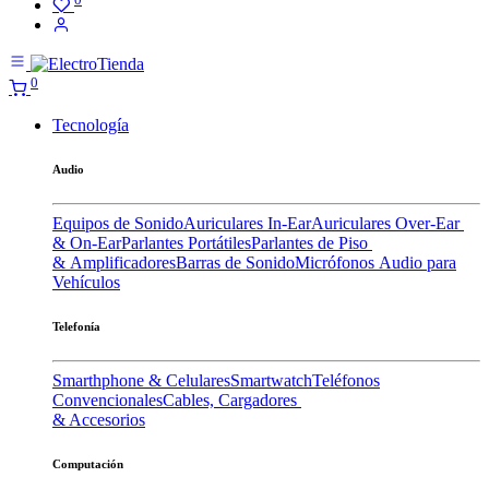
0
Tecnología
Audio
Equipos de Sonido
Auriculares In-Ear
Auriculares Over-Ear
& On-Ear
Parlantes Portátiles
Parlantes de Piso
& Amplificadores
Barras de Sonido
Micrófonos
Audio para
Vehículos
Telefonía
Smarthphone & Celulares
Smartwatch
Teléfonos
Convencionales
Cables, Cargadores
& Accesorios
Computación