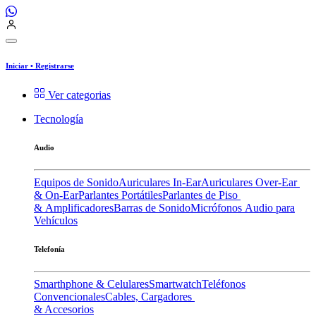
Iniciar
•
Registrarse
Ver categorias
Tecnología
Audio
Equipos de Sonido
Auriculares In-Ear
Auriculares Over-Ear
& On-Ear
Parlantes Portátiles
Parlantes de Piso
& Amplificadores
Barras de Sonido
Micrófonos
Audio para
Vehículos
Telefonía
Smarthphone & Celulares
Smartwatch
Teléfonos
Convencionales
Cables, Cargadores
& Accesorios