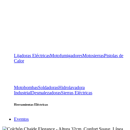
Lijadoras Eléctricas
Motofumigadores
Motosierras
Pistolas de
Calor
Motobombas
Soldadoras
Hidrolavadora
Industrial
Desmalezadoras
Sierras Eléctricas
Herramientas Eléctricas
Eventos