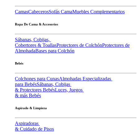
Camas
Cabeceros
Sofás Cama
Muebles Complementarios
Ropa De Cama & Accesorios
Sábanas, Cobijas,
Cobertores & Toallas
Protectores de Colchón
Protectores de
Almohada
Bases para Colchón
Bebés
Colchones para Cunas
Almohadas Especializadas
para Bebés
Sábanas, Cobijas
& Protectores Bebés
Luces, Juegos
& más Bebés
Aspirado & Limpieza
Aspiradoras
& Cuidado de Pisos