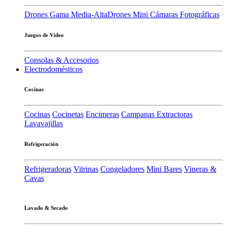
Drones Gama Media-Alta
Drones Mini
Cámaras Fotográficas
Juegos de Video
Consolas & Accesorios
Electrodomésticos
Cocinas
Cocinas
Cocinetas
Encimeras
Campanas Extractoras
Lavavajillas
Refrigeración
Refrigeradoras
Vitrinas
Congeladores
Mini Bares
Vineras &
Cavas
Lavado & Secado