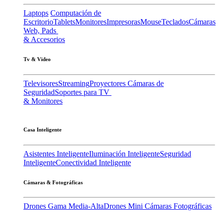
Laptops
Computación de
Escritorio
Tablets
Monitores
Impresoras
Mouse
Teclados
Cámaras
Web, Pads
& Accesorios
Tv & Video
Televisores
Streaming
Proyectores
Cámaras de
Seguridad
Soportes para TV
& Monitores
Casa Inteligente
Asistentes Inteligente
Iluminación Inteligente
Seguridad
Inteligente
Conectividad Inteligente
Cámaras & Fotográficas
Drones Gama Media-Alta
Drones Mini
Cámaras Fotográficas