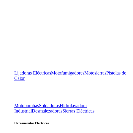
Lijadoras Eléctricas
Motofumigadores
Motosierras
Pistolas de
Calor
Motobombas
Soldadoras
Hidrolavadora
Industrial
Desmalezadoras
Sierras Eléctricas
Herramientas Eléctricas