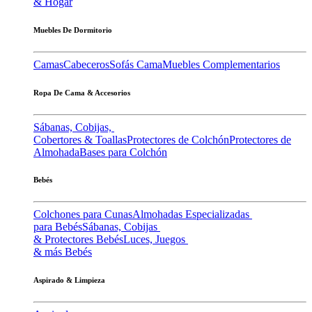
& Hogar
Muebles De Dormitorio
Camas
Cabeceros
Sofás Cama
Muebles Complementarios
Ropa De Cama & Accesorios
Sábanas, Cobijas,
Cobertores & Toallas
Protectores de Colchón
Protectores de
Almohada
Bases para Colchón
Bebés
Colchones para Cunas
Almohadas Especializadas
para Bebés
Sábanas, Cobijas
& Protectores Bebés
Luces, Juegos
& más Bebés
Aspirado & Limpieza