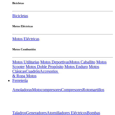
Bicicletas
Bicicletas
Motos Eléctricas
Motos Eléctricas
Motos Combustión
Motos Utilitarias
Motos Deportivas
Motos Caballito
Motos
Scooter
Motos Doble Propósito
Motos Enduro
Motos
Clásicas
Cuadrón
Accesorios
& Ropa Motos
Ferretería
Amoladoras
Motocompresores
Compresores
Rotomartillos
Taladros
Generadores
Atornilladores Eléctricos
Bombas