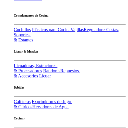
Complementos de Cocina
Cuchillos
Plásticos para Cocina
Vajillas
Reguladores
Cestas,
Soportes
& Estantes
Licuar & Mezclar
Licuadoras, Extractores
& Procesadores
Batidoras
Repuestos
& Accesorios Licuar
Bebidas
Cafeteras
Exprimidores de Jugo
& Cítricos
Hervidores de Agua
Cocinar