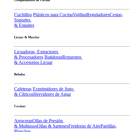
Cuchillos
Plásticos para Cocina
Vajillas
Reguladores
Cestas,
Soportes
& Estantes
Licuar & Mezclar
Licuadoras, Extractores
& Procesadores
Batidoras
Repuestos
& Accesorios Licuar
Bebidas
Cafeteras
Exprimidores de Jugo
& Cítricos
Hervidores de Agua
Cocinar
Arroceras
Ollas de Presión
& Multiusos
Ollas & Sartenes
Freidoras de Aire
Parrillas,
Planchas