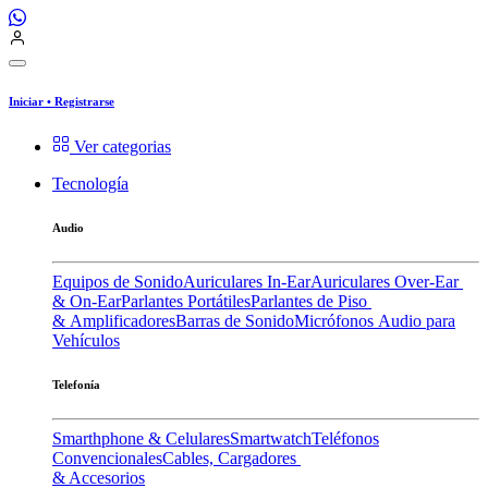
Iniciar
•
Registrarse
Ver categorias
Tecnología
Audio
Equipos de Sonido
Auriculares In-Ear
Auriculares Over-Ear
& On-Ear
Parlantes Portátiles
Parlantes de Piso
& Amplificadores
Barras de Sonido
Micrófonos
Audio para
Vehículos
Telefonía
Smarthphone & Celulares
Smartwatch
Teléfonos
Convencionales
Cables, Cargadores
& Accesorios