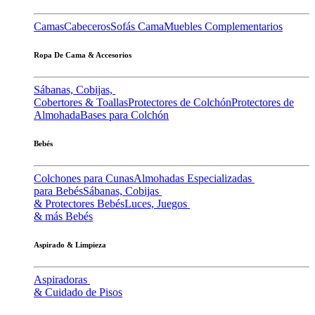
Camas
Cabeceros
Sofás Cama
Muebles Complementarios
Ropa De Cama & Accesorios
Sábanas, Cobijas,
Cobertores & Toallas
Protectores de Colchón
Protectores de
Almohada
Bases para Colchón
Bebés
Colchones para Cunas
Almohadas Especializadas
para Bebés
Sábanas, Cobijas
& Protectores Bebés
Luces, Juegos
& más Bebés
Aspirado & Limpieza
Aspiradoras
& Cuidado de Pisos