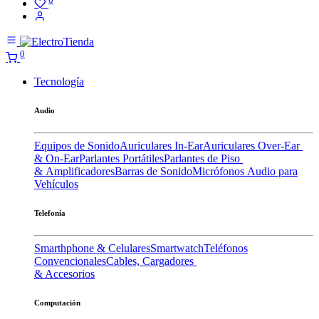
0
Tecnología
Audio
Equipos de Sonido
Auriculares In-Ear
Auriculares Over-Ear
& On-Ear
Parlantes Portátiles
Parlantes de Piso
& Amplificadores
Barras de Sonido
Micrófonos
Audio para
Vehículos
Telefonía
Smarthphone & Celulares
Smartwatch
Teléfonos
Convencionales
Cables, Cargadores
& Accesorios
Computación