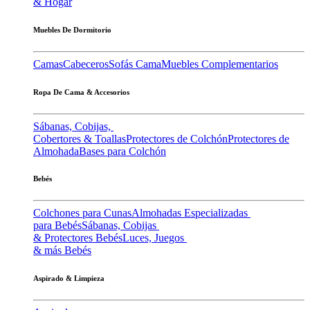
& Hogar
Muebles De Dormitorio
Camas
Cabeceros
Sofás Cama
Muebles Complementarios
Ropa De Cama & Accesorios
Sábanas, Cobijas,
Cobertores & Toallas
Protectores de Colchón
Protectores de
Almohada
Bases para Colchón
Bebés
Colchones para Cunas
Almohadas Especializadas
para Bebés
Sábanas, Cobijas
& Protectores Bebés
Luces, Juegos
& más Bebés
Aspirado & Limpieza