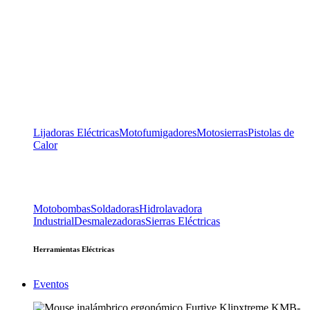
Lijadoras Eléctricas
Motofumigadores
Motosierras
Pistolas de
Calor
Motobombas
Soldadoras
Hidrolavadora
Industrial
Desmalezadoras
Sierras Eléctricas
Herramientas Eléctricas
Eventos