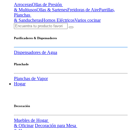
Arroceras
Ollas de Presión
& Multiusos
Ollas & Sartenes
Freidoras de Aire
Parrillas,
Planchas
& Sanducheras
Hornos Eléctricos
Varios cocinar
Purificadores & Dispensadores
Dispensadores de Agua
Planchado
Planchas de Vapor
Hogar
Decoración
Muebles de Hogar
& Oficinar
Decoración para Mesa