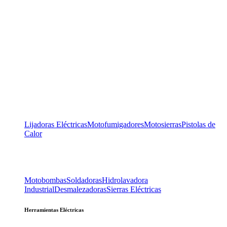
Lijadoras Eléctricas
Motofumigadores
Motosierras
Pistolas de
Calor
Motobombas
Soldadoras
Hidrolavadora
Industrial
Desmalezadoras
Sierras Eléctricas
Herramientas Eléctricas