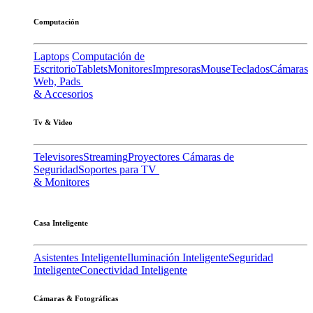
Computación
Laptops
Computación de
Escritorio
Tablets
Monitores
Impresoras
Mouse
Teclados
Cámaras
Web, Pads
& Accesorios
Tv & Video
Televisores
Streaming
Proyectores
Cámaras de
Seguridad
Soportes para TV
& Monitores
Casa Inteligente
Asistentes Inteligente
Iluminación Inteligente
Seguridad
Inteligente
Conectividad Inteligente
Cámaras & Fotográficas