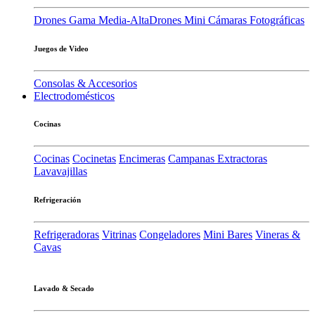
Drones Gama Media-Alta
Drones Mini
Cámaras Fotográficas
Juegos de Video
Consolas & Accesorios
Electrodomésticos
Cocinas
Cocinas
Cocinetas
Encimeras
Campanas Extractoras
Lavavajillas
Refrigeración
Refrigeradoras
Vitrinas
Congeladores
Mini Bares
Vineras &
Cavas
Lavado & Secado