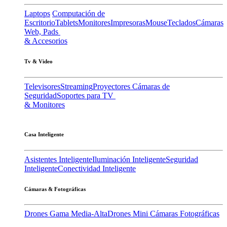
Laptops
Computación de
Escritorio
Tablets
Monitores
Impresoras
Mouse
Teclados
Cámaras
Web, Pads
& Accesorios
Tv & Video
Televisores
Streaming
Proyectores
Cámaras de
Seguridad
Soportes para TV
& Monitores
Casa Inteligente
Asistentes Inteligente
Iluminación Inteligente
Seguridad
Inteligente
Conectividad Inteligente
Cámaras & Fotográficas
Drones Gama Media-Alta
Drones Mini
Cámaras Fotográficas