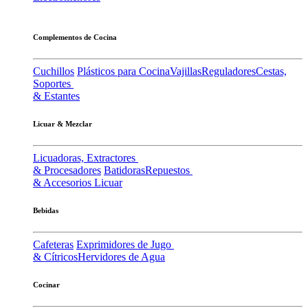
Complementos de Cocina
Cuchillos
Plásticos para Cocina
Vajillas
Reguladores
Cestas,
Soportes
& Estantes
Licuar & Mezclar
Licuadoras, Extractores
& Procesadores
Batidoras
Repuestos
& Accesorios Licuar
Bebidas
Cafeteras
Exprimidores de Jugo
& Cítricos
Hervidores de Agua
Cocinar