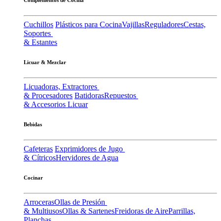
Cuchillos
Plásticos para Cocina
Vajillas
Reguladores
Cestas,
Soportes
& Estantes
Licuar & Mezclar
Licuadoras, Extractores
& Procesadores
Batidoras
Repuestos
& Accesorios Licuar
Bebidas
Cafeteras
Exprimidores de Jugo
& Cítricos
Hervidores de Agua
Cocinar
Arroceras
Ollas de Presión
& Multiusos
Ollas & Sartenes
Freidoras de Aire
Parrillas,
Planchas