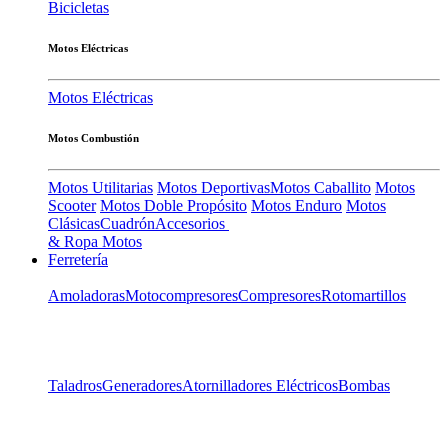
Bicicletas
Motos Eléctricas
Motos Eléctricas
Motos Combustión
Motos Utilitarias
Motos Deportivas
Motos Caballito
Motos
Scooter
Motos Doble Propósito
Motos Enduro
Motos
Clásicas
Cuadrón
Accesorios
& Ropa Motos
Ferretería
Amoladoras
Motocompresores
Compresores
Rotomartillos
Taladros
Generadores
Atornilladores Eléctricos
Bombas