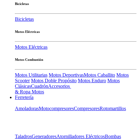
Bicicletas
Bicicletas
Motos Eléctricas
Motos Eléctricas
Motos Combustión
Motos Utilitarias
Motos Deportivas
Motos Caballito
Motos
Scooter
Motos Doble Propósito
Motos Enduro
Motos
Clásicas
Cuadrón
Accesorios
& Ropa Motos
Ferretería
Amoladoras
Motocompresores
Compresores
Rotomartillos
Taladros
Generadores
Atornilladores Eléctricos
Bombas