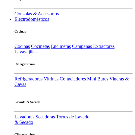
Consolas & Accesorios
Electrodomésticos
Cocinas
Cocinas
Cocinetas
Encimeras
Campanas Extractoras
Lavavajillas
Refrigeración
Refrigeradoras
Vitrinas
Congeladores
Mini Bares
Vineras &
Cavas
Lavado & Secado
Lavadoras
Secadoras
Torres de Lavado
& Secado
Climatización