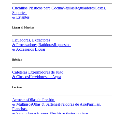
Cuchillos
Plásticos para Cocina
Vajillas
Reguladores
Cestas,
Soportes
& Estantes
Licuar & Mezclar
Licuadoras, Extractores
& Procesadores
Batidoras
Repuestos
& Accesorios Licuar
Bebidas
Cafeteras
Exprimidores de Jugo
& Cítricos
Hervidores de Agua
Cocinar
Arroceras
Ollas de Presión
& Multiusos
Ollas & Sartenes
Freidoras de Aire
Parrillas,
Planchas
& Sanducheras
Hornos Eléctricos
Varios cocinar