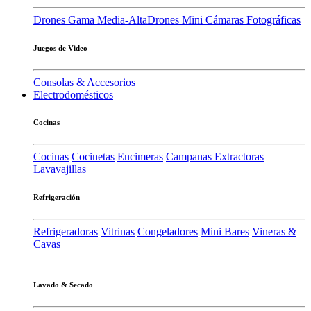
Drones Gama Media-Alta
Drones Mini
Cámaras Fotográficas
Juegos de Video
Consolas & Accesorios
Electrodomésticos
Cocinas
Cocinas
Cocinetas
Encimeras
Campanas Extractoras
Lavavajillas
Refrigeración
Refrigeradoras
Vitrinas
Congeladores
Mini Bares
Vineras &
Cavas
Lavado & Secado