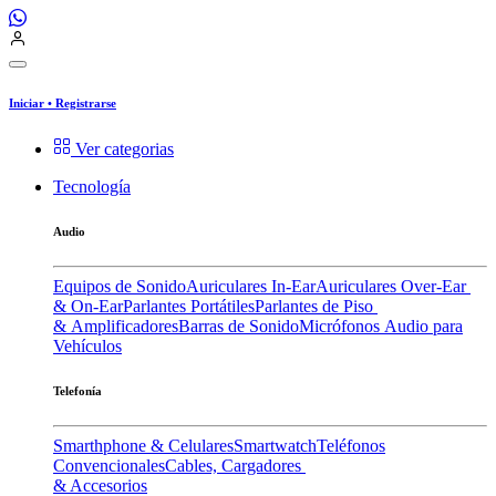
Iniciar
•
Registrarse
Ver categorias
Tecnología
Audio
Equipos de Sonido
Auriculares In-Ear
Auriculares Over-Ear
& On-Ear
Parlantes Portátiles
Parlantes de Piso
& Amplificadores
Barras de Sonido
Micrófonos
Audio para
Vehículos
Telefonía
Smarthphone & Celulares
Smartwatch
Teléfonos
Convencionales
Cables, Cargadores
& Accesorios