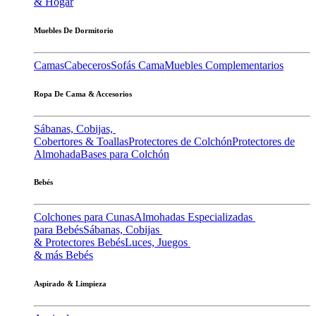
& Hogar
Muebles De Dormitorio
Camas
Cabeceros
Sofás Cama
Muebles Complementarios
Ropa De Cama & Accesorios
Sábanas, Cobijas,
Cobertores & Toallas
Protectores de Colchón
Protectores de
Almohada
Bases para Colchón
Bebés
Colchones para Cunas
Almohadas Especializadas
para Bebés
Sábanas, Cobijas
& Protectores Bebés
Luces, Juegos
& más Bebés
Aspirado & Limpieza