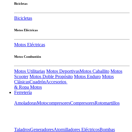
Bicicletas
Bicicletas
Motos Eléctricas
Motos Eléctricas
Motos Combustión
Motos Utilitarias
Motos Deportivas
Motos Caballito
Motos
Scooter
Motos Doble Propósito
Motos Enduro
Motos
Clásicas
Cuadrón
Accesorios
& Ropa Motos
Ferretería
Amoladoras
Motocompresores
Compresores
Rotomartillos
Taladros
Generadores
Atornilladores Eléctricos
Bombas