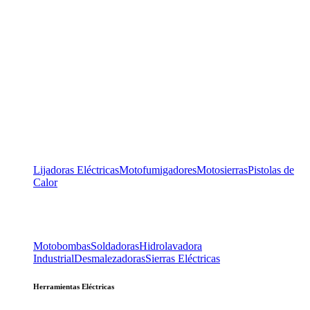
Lijadoras Eléctricas
Motofumigadores
Motosierras
Pistolas de
Calor
Motobombas
Soldadoras
Hidrolavadora
Industrial
Desmalezadoras
Sierras Eléctricas
Herramientas Eléctricas