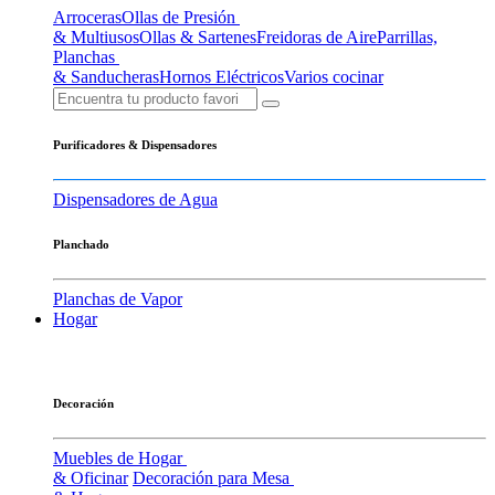
Arroceras
Ollas de Presión
& Multiusos
Ollas & Sartenes
Freidoras de Aire
Parrillas,
Planchas
& Sanducheras
Hornos Eléctricos
Varios cocinar
Purificadores & Dispensadores
Dispensadores de Agua
Planchado
Planchas de Vapor
Hogar
Decoración
Muebles de Hogar
& Oficinar
Decoración para Mesa