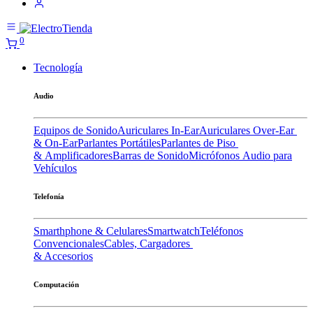
0
Tecnología
Audio
Equipos de Sonido
Auriculares In-Ear
Auriculares Over-Ear
& On-Ear
Parlantes Portátiles
Parlantes de Piso
& Amplificadores
Barras de Sonido
Micrófonos
Audio para
Vehículos
Telefonía
Smarthphone & Celulares
Smartwatch
Teléfonos
Convencionales
Cables, Cargadores
& Accesorios
Computación