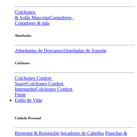
Colchones
& Sofás Mascotas
Comederos,
Cortadores & más
Almohadas
Almohadas de Descanso
Almohadas de Soporte
Colchones
Colchones Confort
Suave
Colchones Confort
Intermedio
Colchones Confort
Firme
Estilo de Vida
Cuidado Personal
Bienestar & Relajación
Secadores de Cabellos
Planchas &