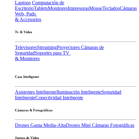
Laptops
Computación de
Escritorio
Tablets
Monitores
Impresoras
Mouse
Teclados
Cámaras
Web, Pads
& Accesorios
Tv & Video
Televisores
Streaming
Proyectores
Cámaras de
Seguridad
Soportes para TV
& Monitores
Casa Inteligente
Asistentes Inteligente
Iluminación Inteligente
Seguridad
Inteligente
Conectividad Inteligente
Cámaras & Fotográficas
Drones Gama Media-Alta
Drones Mini
Cámaras Fotográficas
Juegos de Video