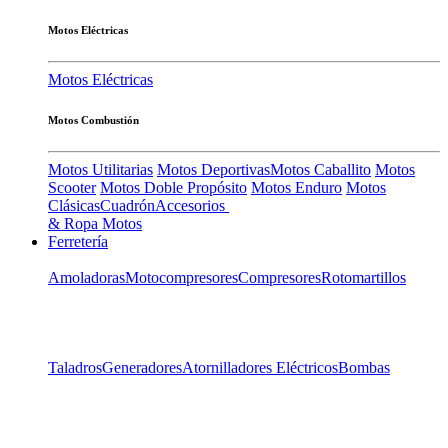
Motos Eléctricas
Motos Eléctricas
Motos Combustión
Motos Utilitarias
Motos Deportivas
Motos Caballito
Motos
Scooter
Motos Doble Propósito
Motos Enduro
Motos
Clásicas
Cuadrón
Accesorios
& Ropa Motos
Ferretería
Amoladoras
Motocompresores
Compresores
Rotomartillos
Taladros
Generadores
Atornilladores Eléctricos
Bombas