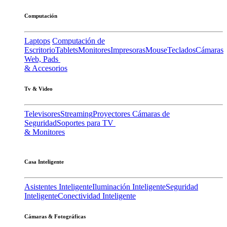
Computación
Laptops
Computación de
Escritorio
Tablets
Monitores
Impresoras
Mouse
Teclados
Cámaras
Web, Pads
& Accesorios
Tv & Video
Televisores
Streaming
Proyectores
Cámaras de
Seguridad
Soportes para TV
& Monitores
Casa Inteligente
Asistentes Inteligente
Iluminación Inteligente
Seguridad
Inteligente
Conectividad Inteligente
Cámaras & Fotográficas