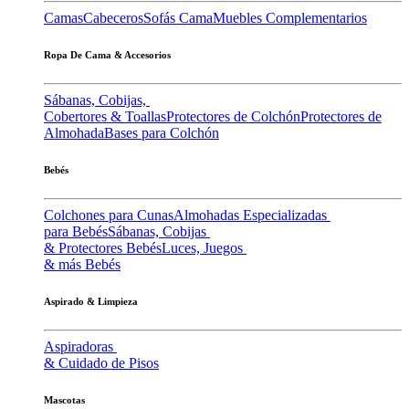
Camas
Cabeceros
Sofás Cama
Muebles Complementarios
Ropa De Cama & Accesorios
Sábanas, Cobijas,
Cobertores & Toallas
Protectores de Colchón
Protectores de
Almohada
Bases para Colchón
Bebés
Colchones para Cunas
Almohadas Especializadas
para Bebés
Sábanas, Cobijas
& Protectores Bebés
Luces, Juegos
& más Bebés
Aspirado & Limpieza
Aspiradoras
& Cuidado de Pisos
Mascotas