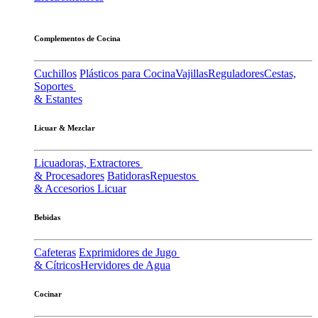
Complementos de Cocina
Cuchillos
Plásticos para Cocina
Vajillas
Reguladores
Cestas,
Soportes
& Estantes
Licuar & Mezclar
Licuadoras, Extractores
& Procesadores
Batidoras
Repuestos
& Accesorios Licuar
Bebidas
Cafeteras
Exprimidores de Jugo
& Cítricos
Hervidores de Agua
Cocinar