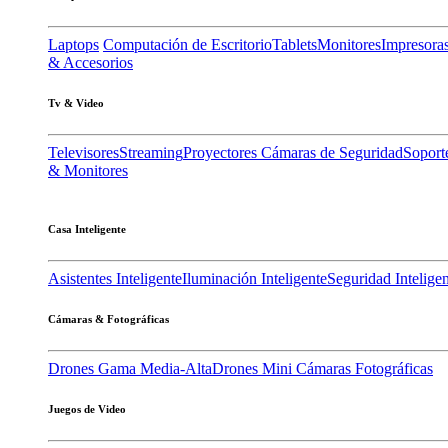
Laptops
Computación de Escritorio
Tablets
Monitores
Impresora
& Accesorios
Tv & Video
Televisores
Streaming
Proyectores
Cámaras de Seguridad
Soport
& Monitores
Casa Inteligente
Asistentes Inteligente
Iluminación Inteligente
Seguridad Intelige
Cámaras & Fotográficas
Drones Gama Media-Alta
Drones Mini
Cámaras Fotográficas
Juegos de Video