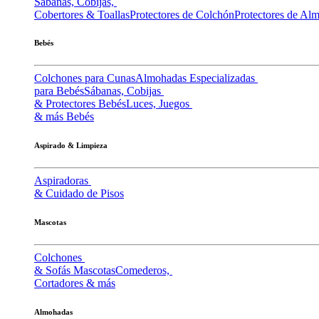
Sábanas, Cobijas,
Cobertores & Toallas
Protectores de Colchón
Protectores de Al
Bebés
Colchones para Cunas
Almohadas Especializadas
para Bebés
Sábanas, Cobijas
& Protectores Bebés
Luces, Juegos
& más Bebés
Aspirado & Limpieza
Aspiradoras
& Cuidado de Pisos
Mascotas
Colchones
& Sofás Mascotas
Comederos,
Cortadores & más
Almohadas