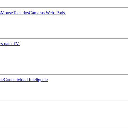
s
Mouse
Teclados
Cámaras Web, Pads
es para TV
nte
Conectividad Inteligente