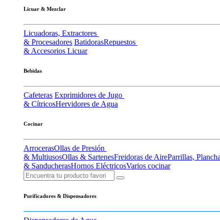
Licuar & Mezclar
Licuadoras, Extractores
& Procesadores
Batidoras
Repuestos
& Accesorios Licuar
Bebidas
Cafeteras
Exprimidores de Jugo
& Cítricos
Hervidores de Agua
Cocinar
Arroceras
Ollas de Presión
& Multiusos
Ollas & Sartenes
Freidoras de Aire
Parrillas, Planch
& Sanducheras
Hornos Eléctricos
Varios cocinar
Purificadores & Dispensadores