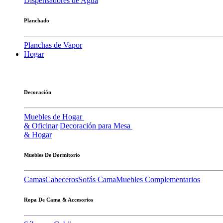
Dispensadores de Agua
Planchado
Planchas de Vapor
Hogar
Decoración
Muebles de Hogar
& Oficinar
Decoración para Mesa
& Hogar
Muebles De Dormitorio
Camas
Cabeceros
Sofás Cama
Muebles Complementarios
Ropa De Cama & Accesorios