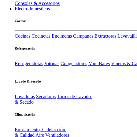
Consolas & Accesorios
Electrodomésticos
Cocinas
Cocinas
Cocinetas
Encimeras
Campanas Extractoras
Lavavajill
Refrigeración
Refrigeradoras
Vitrinas
Congeladores
Mini Bares
Vineras & C
Lavado & Secado
Lavadoras
Secadoras
Torres de Lavado
& Secado
Climatización
Enfriamiento, Calefacción
& Calidad Aire
Ventiladores