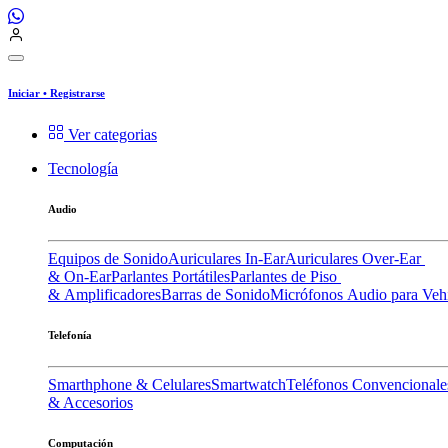
Iniciar
•
Registrarse
Ver categorias
Tecnología
Audio
Equipos de Sonido
Auriculares In-Ear
Auriculares Over-Ear
& On-Ear
Parlantes Portátiles
Parlantes de Piso
& Amplificadores
Barras de Sonido
Micrófonos
Audio para Veh
Telefonía
Smarthphone & Celulares
Smartwatch
Teléfonos Convencionale
& Accesorios
Computación