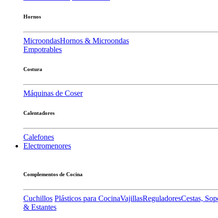
Hornos
Microondas
Hornos & Microondas
Empotrables
Costura
Máquinas de Coser
Calentadores
Calefones
Electromenores
Complementos de Cocina
Cuchillos
Plásticos para Cocina
Vajillas
Reguladores
Cestas, Sop
& Estantes