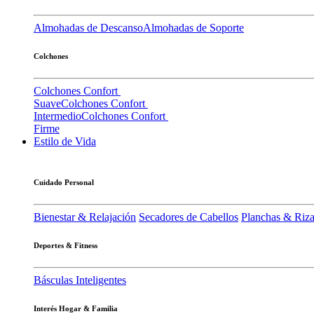
Almohadas de Descanso
Almohadas de Soporte
Colchones
Colchones Confort
Suave
Colchones Confort
Intermedio
Colchones Confort
Firme
Estilo de Vida
Cuidado Personal
Bienestar & Relajación
Secadores de Cabellos
Planchas & Riz
Deportes & Fitness
Básculas Inteligentes
Interés Hogar & Familia