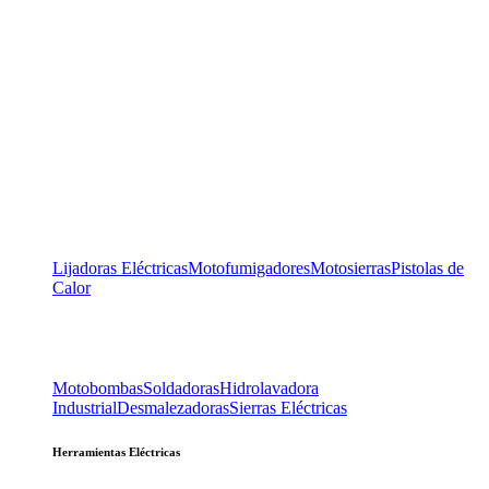
Lijadoras Eléctricas
Motofumigadores
Motosierras
Pistolas de
Calor
Motobombas
Soldadoras
Hidrolavadora
Industrial
Desmalezadoras
Sierras Eléctricas
Herramientas Eléctricas