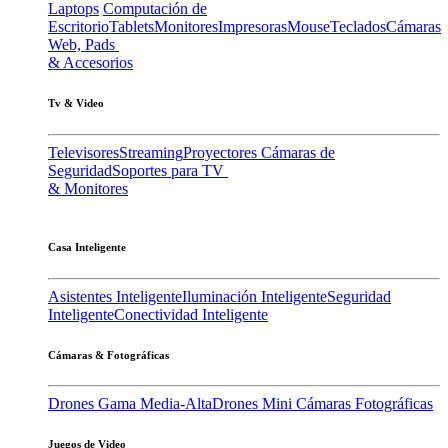
Laptops
Computación de
Escritorio
Tablets
Monitores
Impresoras
Mouse
Teclados
Cámaras
Web, Pads
& Accesorios
Tv & Video
Televisores
Streaming
Proyectores
Cámaras de
Seguridad
Soportes para TV
& Monitores
Casa Inteligente
Asistentes Inteligente
Iluminación Inteligente
Seguridad
Inteligente
Conectividad Inteligente
Cámaras & Fotográficas
Drones Gama Media-Alta
Drones Mini
Cámaras Fotográficas
Juegos de Video