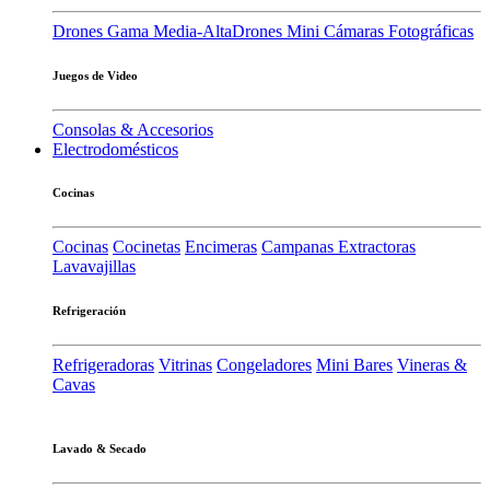
Drones Gama Media-Alta
Drones Mini
Cámaras Fotográficas
Juegos de Video
Consolas & Accesorios
Electrodomésticos
Cocinas
Cocinas
Cocinetas
Encimeras
Campanas Extractoras
Lavavajillas
Refrigeración
Refrigeradoras
Vitrinas
Congeladores
Mini Bares
Vineras &
Cavas
Lavado & Secado