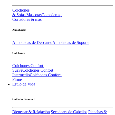
Colchones
& Sofás Mascotas
Comederos,
Cortadores & más
Almohadas
Almohadas de Descanso
Almohadas de Soporte
Colchones
Colchones Confort
Suave
Colchones Confort
Intermedio
Colchones Confort
Firme
Estilo de Vida
Cuidado Personal
Bienestar & Relajación
Secadores de Cabellos
Planchas &