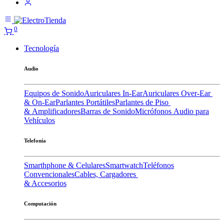
0
Tecnología
Audio
Equipos de Sonido
Auriculares In-Ear
Auriculares Over-Ear
& On-Ear
Parlantes Portátiles
Parlantes de Piso
& Amplificadores
Barras de Sonido
Micrófonos
Audio para
Vehículos
Telefonía
Smarthphone & Celulares
Smartwatch
Teléfonos
Convencionales
Cables, Cargadores
& Accesorios
Computación