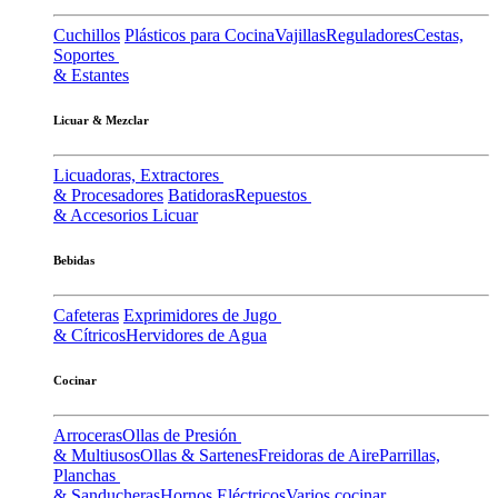
Cuchillos
Plásticos para Cocina
Vajillas
Reguladores
Cestas,
Soportes
& Estantes
Licuar & Mezclar
Licuadoras, Extractores
& Procesadores
Batidoras
Repuestos
& Accesorios Licuar
Bebidas
Cafeteras
Exprimidores de Jugo
& Cítricos
Hervidores de Agua
Cocinar
Arroceras
Ollas de Presión
& Multiusos
Ollas & Sartenes
Freidoras de Aire
Parrillas,
Planchas
& Sanducheras
Hornos Eléctricos
Varios cocinar