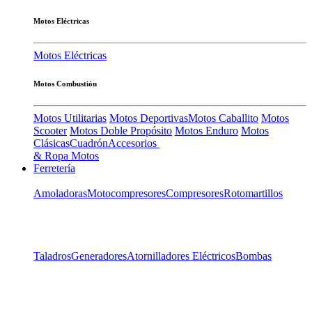
Motos Eléctricas
Motos Eléctricas
Motos Combustión
Motos Utilitarias
Motos Deportivas
Motos Caballito
Motos
Scooter
Motos Doble Propósito
Motos Enduro
Motos
Clásicas
Cuadrón
Accesorios
& Ropa Motos
Ferretería
Amoladoras
Motocompresores
Compresores
Rotomartillos
Taladros
Generadores
Atornilladores Eléctricos
Bombas