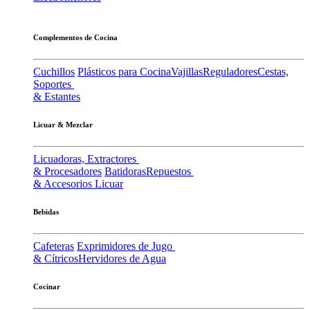
Complementos de Cocina
Cuchillos
Plásticos para Cocina
Vajillas
Reguladores
Cestas,
Soportes
& Estantes
Licuar & Mezclar
Licuadoras, Extractores
& Procesadores
Batidoras
Repuestos
& Accesorios Licuar
Bebidas
Cafeteras
Exprimidores de Jugo
& Cítricos
Hervidores de Agua
Cocinar