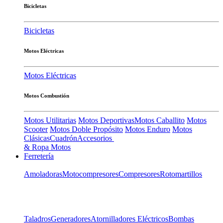
Bicicletas
Bicicletas
Motos Eléctricas
Motos Eléctricas
Motos Combustión
Motos Utilitarias
Motos Deportivas
Motos Caballito
Motos
Scooter
Motos Doble Propósito
Motos Enduro
Motos
Clásicas
Cuadrón
Accesorios
& Ropa Motos
Ferretería
Amoladoras
Motocompresores
Compresores
Rotomartillos
Taladros
Generadores
Atornilladores Eléctricos
Bombas