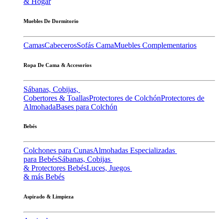
& Hogar
Muebles De Dormitorio
Camas
Cabeceros
Sofás Cama
Muebles Complementarios
Ropa De Cama & Accesorios
Sábanas, Cobijas,
Cobertores & Toallas
Protectores de Colchón
Protectores de
Almohada
Bases para Colchón
Bebés
Colchones para Cunas
Almohadas Especializadas
para Bebés
Sábanas, Cobijas
& Protectores Bebés
Luces, Juegos
& más Bebés
Aspirado & Limpieza