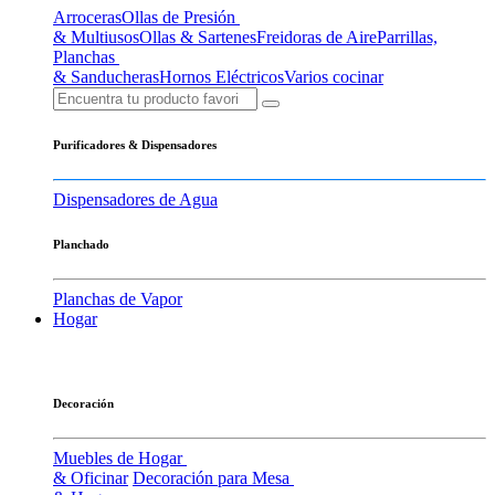
Arroceras
Ollas de Presión
& Multiusos
Ollas & Sartenes
Freidoras de Aire
Parrillas,
Planchas
& Sanducheras
Hornos Eléctricos
Varios cocinar
Purificadores & Dispensadores
Dispensadores de Agua
Planchado
Planchas de Vapor
Hogar
Decoración
Muebles de Hogar
& Oficinar
Decoración para Mesa