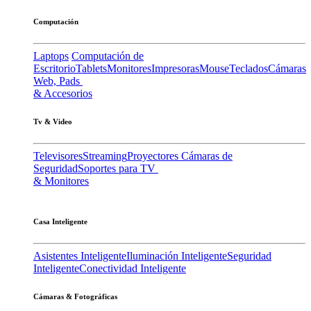
Computación
Laptops
Computación de
Escritorio
Tablets
Monitores
Impresoras
Mouse
Teclados
Cámaras
Web, Pads
& Accesorios
Tv & Video
Televisores
Streaming
Proyectores
Cámaras de
Seguridad
Soportes para TV
& Monitores
Casa Inteligente
Asistentes Inteligente
Iluminación Inteligente
Seguridad
Inteligente
Conectividad Inteligente
Cámaras & Fotográficas