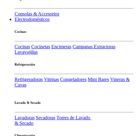
Consolas & Accesorios
Electrodomésticos
Cocinas
Cocinas
Cocinetas
Encimeras
Campanas Extractoras
Lavavajillas
Refrigeración
Refrigeradoras
Vitrinas
Congeladores
Mini Bares
Vineras &
Cavas
Lavado & Secado
Lavadoras
Secadoras
Torres de Lavado
& Secado
Climatización