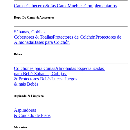
Camas
Cabeceros
Sofás Cama
Muebles Complementarios
Ropa De Cama & Accesorios
Sábanas, Cobijas,
Cobertores & Toallas
Protectores de Colchón
Protectores de
Almohada
Bases para Colchón
Bebés
Colchones para Cunas
Almohadas Especializadas
para Bebés
Sábanas, Cobijas
& Protectores Bebés
Luces, Juegos
& más Bebés
Aspirado & Limpieza
Aspiradoras
& Cuidado de Pisos
Mascotas