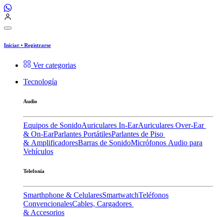
Iniciar
•
Registrarse
Ver categorias
Tecnología
Audio
Equipos de Sonido
Auriculares In-Ear
Auriculares Over-Ear
& On-Ear
Parlantes Portátiles
Parlantes de Piso
& Amplificadores
Barras de Sonido
Micrófonos
Audio para
Vehículos
Telefonía
Smarthphone & Celulares
Smartwatch
Teléfonos
Convencionales
Cables, Cargadores
& Accesorios