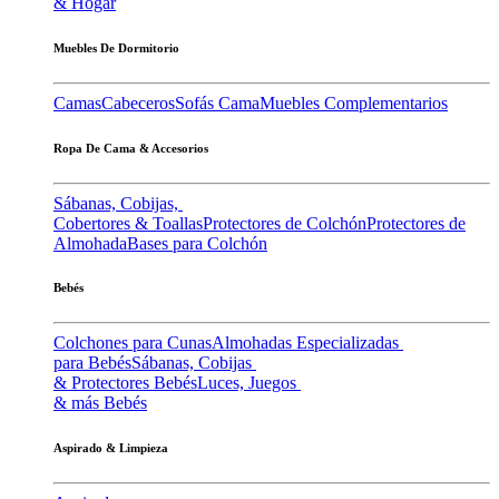
& Hogar
Muebles De Dormitorio
Camas
Cabeceros
Sofás Cama
Muebles Complementarios
Ropa De Cama & Accesorios
Sábanas, Cobijas,
Cobertores & Toallas
Protectores de Colchón
Protectores de
Almohada
Bases para Colchón
Bebés
Colchones para Cunas
Almohadas Especializadas
para Bebés
Sábanas, Cobijas
& Protectores Bebés
Luces, Juegos
& más Bebés
Aspirado & Limpieza