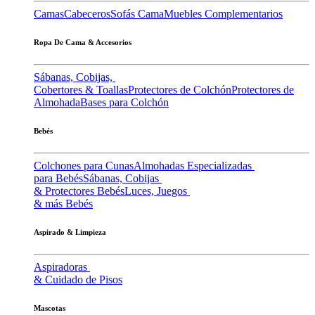
Camas
Cabeceros
Sofás Cama
Muebles Complementarios
Ropa De Cama & Accesorios
Sábanas, Cobijas,
Cobertores & Toallas
Protectores de Colchón
Protectores de
Almohada
Bases para Colchón
Bebés
Colchones para Cunas
Almohadas Especializadas
para Bebés
Sábanas, Cobijas
& Protectores Bebés
Luces, Juegos
& más Bebés
Aspirado & Limpieza
Aspiradoras
& Cuidado de Pisos
Mascotas