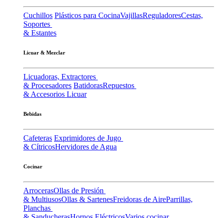
Cuchillos
Plásticos para Cocina
Vajillas
Reguladores
Cestas,
Soportes
& Estantes
Licuar & Mezclar
Licuadoras, Extractores
& Procesadores
Batidoras
Repuestos
& Accesorios Licuar
Bebidas
Cafeteras
Exprimidores de Jugo
& Cítricos
Hervidores de Agua
Cocinar
Arroceras
Ollas de Presión
& Multiusos
Ollas & Sartenes
Freidoras de Aire
Parrillas,
Planchas
& Sanducheras
Hornos Eléctricos
Varios cocinar