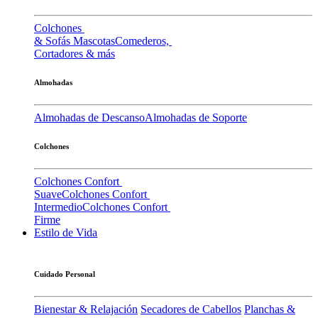
Colchones
& Sofás Mascotas
Comederos,
Cortadores & más
Almohadas
Almohadas de Descanso
Almohadas de Soporte
Colchones
Colchones Confort
Suave
Colchones Confort
Intermedio
Colchones Confort
Firme
Estilo de Vida
Cuidado Personal
Bienestar & Relajación
Secadores de Cabellos
Planchas &