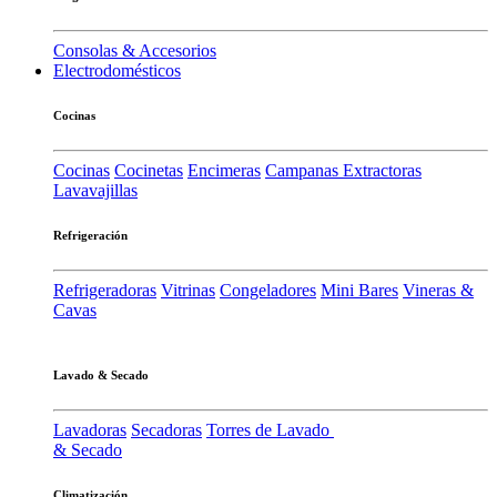
Consolas & Accesorios
Electrodomésticos
Cocinas
Cocinas
Cocinetas
Encimeras
Campanas Extractoras
Lavavajillas
Refrigeración
Refrigeradoras
Vitrinas
Congeladores
Mini Bares
Vineras &
Cavas
Lavado & Secado
Lavadoras
Secadoras
Torres de Lavado
& Secado
Climatización