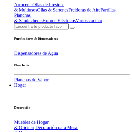
Arroceras
Ollas de Presión
& Multiusos
Ollas & Sartenes
Freidoras de Aire
Parrillas,
Planchas
& Sanducheras
Hornos Eléctricos
Varios cocinar
Purificadores & Dispensadores
Dispensadores de Agua
Planchado
Planchas de Vapor
Hogar
Decoración
Muebles de Hogar
& Oficinar
Decoración para Mesa