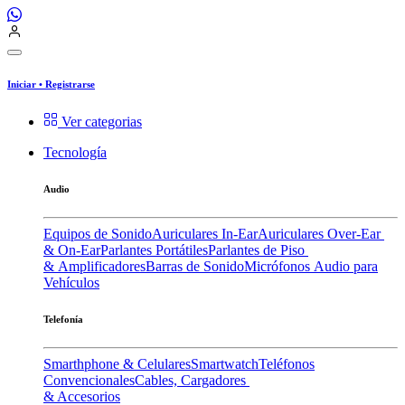
Iniciar
•
Registrarse
Ver categorias
Tecnología
Audio
Equipos de Sonido
Auriculares In-Ear
Auriculares Over-Ear
& On-Ear
Parlantes Portátiles
Parlantes de Piso
& Amplificadores
Barras de Sonido
Micrófonos
Audio para
Vehículos
Telefonía
Smarthphone & Celulares
Smartwatch
Teléfonos
Convencionales
Cables, Cargadores
& Accesorios