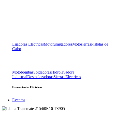
Lijadoras Eléctricas
Motofumigadores
Motosierras
Pistolas de
Calor
Motobombas
Soldadoras
Hidrolavadora
Industrial
Desmalezadoras
Sierras Eléctricas
Herramientas Eléctricas
Eventos