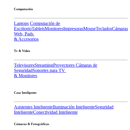
Computación
Laptops
Computación de
Escritorio
Tablets
Monitores
Impresoras
Mouse
Teclados
Cámaras
Web, Pads
& Accesorios
Tv & Video
Televisores
Streaming
Proyectores
Cámaras de
Seguridad
Soportes para TV
& Monitores
Casa Inteligente
Asistentes Inteligente
Iluminación Inteligente
Seguridad
Inteligente
Conectividad Inteligente
Cámaras & Fotográficas