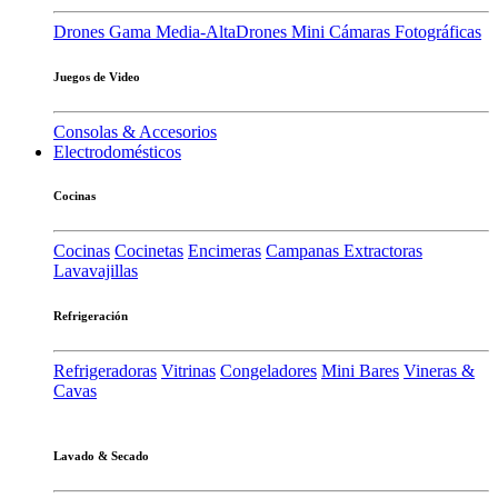
Drones Gama Media-Alta
Drones Mini
Cámaras Fotográficas
Juegos de Video
Consolas & Accesorios
Electrodomésticos
Cocinas
Cocinas
Cocinetas
Encimeras
Campanas Extractoras
Lavavajillas
Refrigeración
Refrigeradoras
Vitrinas
Congeladores
Mini Bares
Vineras &
Cavas
Lavado & Secado