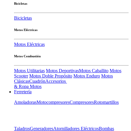
Bicicletas
Bicicletas
Motos Eléctricas
Motos Eléctricas
Motos Combustión
Motos Utilitarias
Motos Deportivas
Motos Caballito
Motos
Scooter
Motos Doble Propósito
Motos Enduro
Motos
Clásicas
Cuadrón
Accesorios
& Ropa Motos
Ferretería
Amoladoras
Motocompresores
Compresores
Rotomartillos
Taladros
Generadores
Atornilladores Eléctricos
Bombas