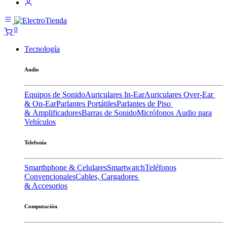
0
Tecnología
Audio
Equipos de Sonido
Auriculares In-Ear
Auriculares Over-Ear
& On-Ear
Parlantes Portátiles
Parlantes de Piso
& Amplificadores
Barras de Sonido
Micrófonos
Audio para
Vehículos
Telefonía
Smarthphone & Celulares
Smartwatch
Teléfonos
Convencionales
Cables, Cargadores
& Accesorios
Computación