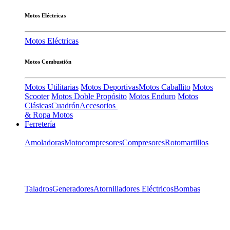
Motos Eléctricas
Motos Eléctricas
Motos Combustión
Motos Utilitarias
Motos Deportivas
Motos Caballito
Motos
Scooter
Motos Doble Propósito
Motos Enduro
Motos
Clásicas
Cuadrón
Accesorios
& Ropa Motos
Ferretería
Amoladoras
Motocompresores
Compresores
Rotomartillos
Taladros
Generadores
Atornilladores Eléctricos
Bombas