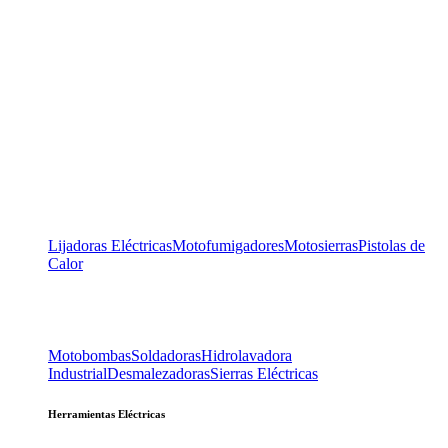
Lijadoras Eléctricas
Motofumigadores
Motosierras
Pistolas de
Calor
Motobombas
Soldadoras
Hidrolavadora
Industrial
Desmalezadoras
Sierras Eléctricas
Herramientas Eléctricas