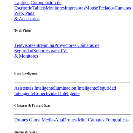
Laptops
Computación de
Escritorio
Tablets
Monitores
Impresoras
Mouse
Teclados
Cámaras
Web, Pads
& Accesorios
Tv & Video
Televisores
Streaming
Proyectores
Cámaras de
Seguridad
Soportes para TV
& Monitores
Casa Inteligente
Asistentes Inteligente
Iluminación Inteligente
Seguridad
Inteligente
Conectividad Inteligente
Cámaras & Fotográficas
Drones Gama Media-Alta
Drones Mini
Cámaras Fotográficas
Juegos de Video