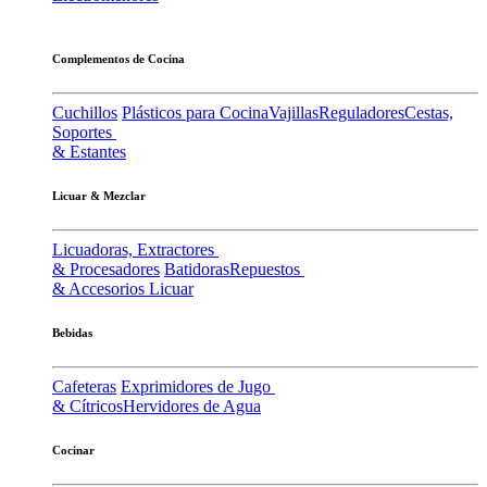
Complementos de Cocina
Cuchillos
Plásticos para Cocina
Vajillas
Reguladores
Cestas,
Soportes
& Estantes
Licuar & Mezclar
Licuadoras, Extractores
& Procesadores
Batidoras
Repuestos
& Accesorios Licuar
Bebidas
Cafeteras
Exprimidores de Jugo
& Cítricos
Hervidores de Agua
Cocinar