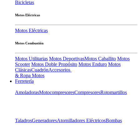
Bicicletas
Motos Eléctricas
Motos Eléctricas
Motos Combustión
Motos Utilitarias
Motos Deportivas
Motos Caballito
Motos
Scooter
Motos Doble Propósito
Motos Enduro
Motos
Clásicas
Cuadrón
Accesorios
& Ropa Motos
Ferretería
Amoladoras
Motocompresores
Compresores
Rotomartillos
Taladros
Generadores
Atornilladores Eléctricos
Bombas