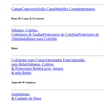
Camas
Cabeceros
Sofás Cama
Muebles Complementarios
Ropa De Cama & Accesorios
Sábanas, Cobijas,
Cobertores & Toallas
Protectores de Colchón
Protectores de
Almohada
Bases para Colchón
Bebés
Colchones para Cunas
Almohadas Especializadas
para Bebés
Sábanas, Cobijas
& Protectores Bebés
Luces, Juegos
& más Bebés
Aspirado & Limpieza
Aspiradoras
& Cuidado de Pisos