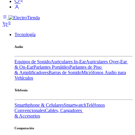
0
Tecnología
Audio
Equipos de Sonido
Auriculares In-Ear
Auriculares Over-Ear
& On-Ear
Parlantes Portátiles
Parlantes de Piso
& Amplificadores
Barras de Sonido
Micrófonos
Audio para
Vehículos
Telefonía
Smarthphone & Celulares
Smartwatch
Teléfonos
Convencionales
Cables, Cargadores
& Accesorios
Computación