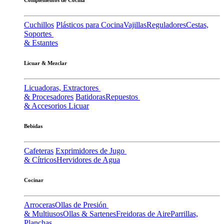
Cuchillos
Plásticos para Cocina
Vajillas
Reguladores
Cestas,
Soportes
& Estantes
Licuar & Mezclar
Licuadoras, Extractores
& Procesadores
Batidoras
Repuestos
& Accesorios Licuar
Bebidas
Cafeteras
Exprimidores de Jugo
& Cítricos
Hervidores de Agua
Cocinar
Arroceras
Ollas de Presión
& Multiusos
Ollas & Sartenes
Freidoras de Aire
Parrillas,
Planchas