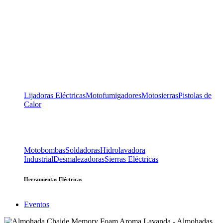
Lijadoras Eléctricas
Motofumigadores
Motosierras
Pistolas de
Calor
Motobombas
Soldadoras
Hidrolavadora
Industrial
Desmalezadoras
Sierras Eléctricas
Herramientas Eléctricas
Eventos