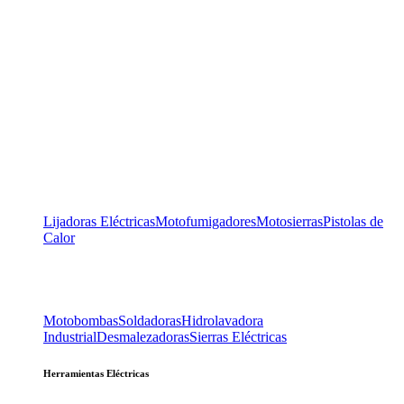
Lijadoras Eléctricas
Motofumigadores
Motosierras
Pistolas de
Calor
Motobombas
Soldadoras
Hidrolavadora
Industrial
Desmalezadoras
Sierras Eléctricas
Herramientas Eléctricas