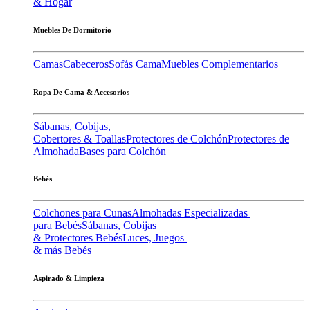
& Hogar
Muebles De Dormitorio
Camas
Cabeceros
Sofás Cama
Muebles Complementarios
Ropa De Cama & Accesorios
Sábanas, Cobijas,
Cobertores & Toallas
Protectores de Colchón
Protectores de
Almohada
Bases para Colchón
Bebés
Colchones para Cunas
Almohadas Especializadas
para Bebés
Sábanas, Cobijas
& Protectores Bebés
Luces, Juegos
& más Bebés
Aspirado & Limpieza