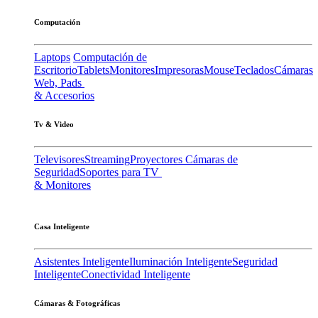
Computación
Laptops
Computación de
Escritorio
Tablets
Monitores
Impresoras
Mouse
Teclados
Cámaras
Web, Pads
& Accesorios
Tv & Video
Televisores
Streaming
Proyectores
Cámaras de
Seguridad
Soportes para TV
& Monitores
Casa Inteligente
Asistentes Inteligente
Iluminación Inteligente
Seguridad
Inteligente
Conectividad Inteligente
Cámaras & Fotográficas