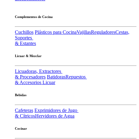
Complementos de Cocina
Cuchillos
Plásticos para Cocina
Vajillas
Reguladores
Cestas,
Soportes
& Estantes
Licuar & Mezclar
Licuadoras, Extractores
& Procesadores
Batidoras
Repuestos
& Accesorios Licuar
Bebidas
Cafeteras
Exprimidores de Jugo
& Cítricos
Hervidores de Agua
Cocinar