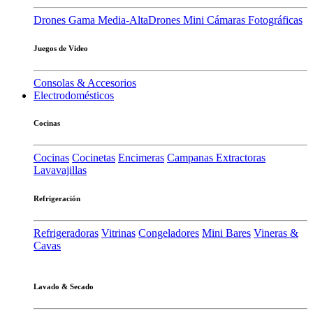
Drones Gama Media-Alta
Drones Mini
Cámaras Fotográficas
Juegos de Video
Consolas & Accesorios
Electrodomésticos
Cocinas
Cocinas
Cocinetas
Encimeras
Campanas Extractoras
Lavavajillas
Refrigeración
Refrigeradoras
Vitrinas
Congeladores
Mini Bares
Vineras &
Cavas
Lavado & Secado