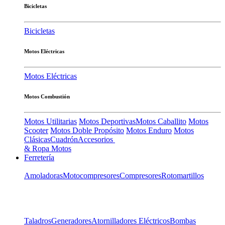
Bicicletas
Bicicletas
Motos Eléctricas
Motos Eléctricas
Motos Combustión
Motos Utilitarias
Motos Deportivas
Motos Caballito
Motos
Scooter
Motos Doble Propósito
Motos Enduro
Motos
Clásicas
Cuadrón
Accesorios
& Ropa Motos
Ferretería
Amoladoras
Motocompresores
Compresores
Rotomartillos
Taladros
Generadores
Atornilladores Eléctricos
Bombas