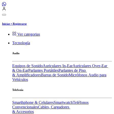
Iniciar
•
Registrarse
Ver categorias
Tecnología
Audio
Equipos de Sonido
Auriculares In-Ear
Auriculares Over-Ear
& On-Ear
Parlantes Portátiles
Parlantes de Piso
& Amplificadores
Barras de Sonido
Micrófonos
Audio para
Vehículos
Telefonía
Smarthphone & Celulares
Smartwatch
Teléfonos
Convencionales
Cables, Cargadores
& Accesorios