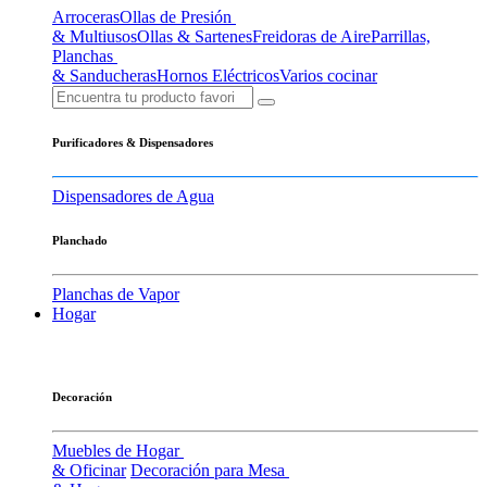
Arroceras
Ollas de Presión
& Multiusos
Ollas & Sartenes
Freidoras de Aire
Parrillas,
Planchas
& Sanducheras
Hornos Eléctricos
Varios cocinar
Purificadores & Dispensadores
Dispensadores de Agua
Planchado
Planchas de Vapor
Hogar
Decoración
Muebles de Hogar
& Oficinar
Decoración para Mesa