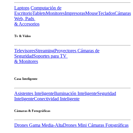
Laptops
Computación de
Escritorio
Tablets
Monitores
Impresoras
Mouse
Teclados
Cámaras
Web, Pads
& Accesorios
Tv & Video
Televisores
Streaming
Proyectores
Cámaras de
Seguridad
Soportes para TV
& Monitores
Casa Inteligente
Asistentes Inteligente
Iluminación Inteligente
Seguridad
Inteligente
Conectividad Inteligente
Cámaras & Fotográficas
Drones Gama Media-Alta
Drones Mini
Cámaras Fotográficas