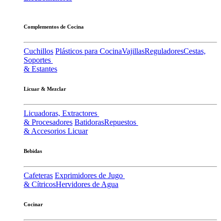
Complementos de Cocina
Cuchillos
Plásticos para Cocina
Vajillas
Reguladores
Cestas,
Soportes
& Estantes
Licuar & Mezclar
Licuadoras, Extractores
& Procesadores
Batidoras
Repuestos
& Accesorios Licuar
Bebidas
Cafeteras
Exprimidores de Jugo
& Cítricos
Hervidores de Agua
Cocinar