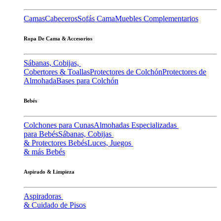
Camas
Cabeceros
Sofás Cama
Muebles Complementarios
Ropa De Cama & Accesorios
Sábanas, Cobijas,
Cobertores & Toallas
Protectores de Colchón
Protectores de
Almohada
Bases para Colchón
Bebés
Colchones para Cunas
Almohadas Especializadas
para Bebés
Sábanas, Cobijas
& Protectores Bebés
Luces, Juegos
& más Bebés
Aspirado & Limpieza
Aspiradoras
& Cuidado de Pisos