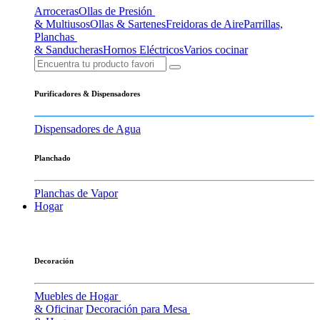
Arroceras
Ollas de Presión
& Multiusos
Ollas & Sartenes
Freidoras de Aire
Parrillas,
Planchas
& Sanducheras
Hornos Eléctricos
Varios cocinar
Purificadores & Dispensadores
Dispensadores de Agua
Planchado
Planchas de Vapor
Hogar
Decoración
Muebles de Hogar
& Oficinar
Decoración para Mesa