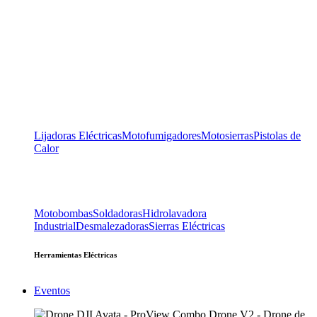
Lijadoras Eléctricas
Motofumigadores
Motosierras
Pistolas de
Calor
Motobombas
Soldadoras
Hidrolavadora
Industrial
Desmalezadoras
Sierras Eléctricas
Herramientas Eléctricas
Eventos