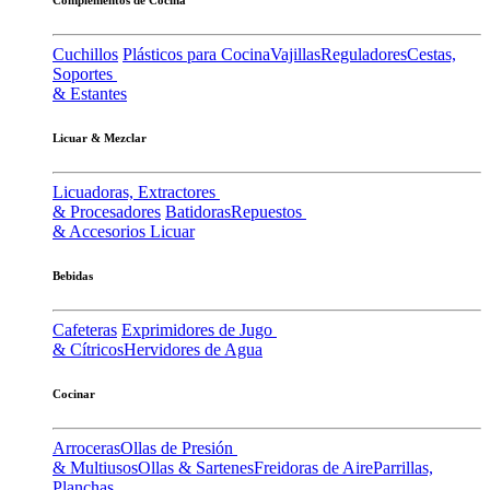
Cuchillos
Plásticos para Cocina
Vajillas
Reguladores
Cestas,
Soportes
& Estantes
Licuar & Mezclar
Licuadoras, Extractores
& Procesadores
Batidoras
Repuestos
& Accesorios Licuar
Bebidas
Cafeteras
Exprimidores de Jugo
& Cítricos
Hervidores de Agua
Cocinar
Arroceras
Ollas de Presión
& Multiusos
Ollas & Sartenes
Freidoras de Aire
Parrillas,
Planchas