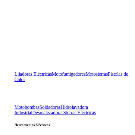
Lijadoras Eléctricas
Motofumigadores
Motosierras
Pistolas de
Calor
Motobombas
Soldadoras
Hidrolavadora
Industrial
Desmalezadoras
Sierras Eléctricas
Herramientas Eléctricas