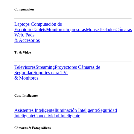
Computación
Laptops
Computación de
Escritorio
Tablets
Monitores
Impresoras
Mouse
Teclados
Cámaras
Web, Pads
& Accesorios
Tv & Video
Televisores
Streaming
Proyectores
Cámaras de
Seguridad
Soportes para TV
& Monitores
Casa Inteligente
Asistentes Inteligente
Iluminación Inteligente
Seguridad
Inteligente
Conectividad Inteligente
Cámaras & Fotográficas