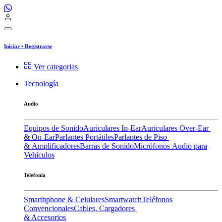
Iniciar
•
Registrarse
Ver categorias
Tecnología
Audio
Equipos de Sonido
Auriculares In-Ear
Auriculares Over-Ear
& On-Ear
Parlantes Portátiles
Parlantes de Piso
& Amplificadores
Barras de Sonido
Micrófonos
Audio para
Vehículos
Telefonía
Smarthphone & Celulares
Smartwatch
Teléfonos
Convencionales
Cables, Cargadores
& Accesorios