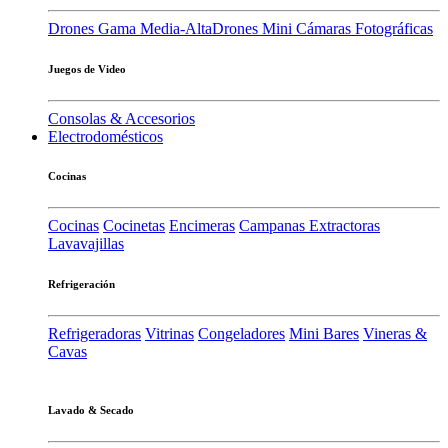
Drones Gama Media-Alta
Drones Mini
Cámaras Fotográficas
Juegos de Video
Consolas & Accesorios
Electrodomésticos
Cocinas
Cocinas
Cocinetas
Encimeras
Campanas Extractoras
Lavavajillas
Refrigeración
Refrigeradoras
Vitrinas
Congeladores
Mini Bares
Vineras &
Cavas
Lavado & Secado