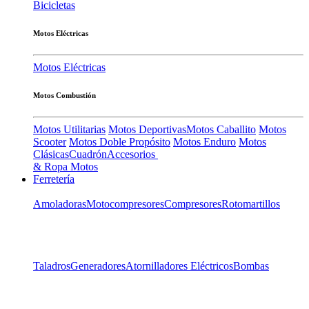
Bicicletas
Motos Eléctricas
Motos Eléctricas
Motos Combustión
Motos Utilitarias
Motos Deportivas
Motos Caballito
Motos
Scooter
Motos Doble Propósito
Motos Enduro
Motos
Clásicas
Cuadrón
Accesorios
& Ropa Motos
Ferretería
Amoladoras
Motocompresores
Compresores
Rotomartillos
Taladros
Generadores
Atornilladores Eléctricos
Bombas