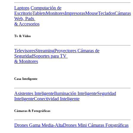
Laptops
Computación de
Escritorio
Tablets
Monitores
Impresoras
Mouse
Teclados
Cámaras
Web, Pads
& Accesorios
Tv & Video
Televisores
Streaming
Proyectores
Cámaras de
Seguridad
Soportes para TV
& Monitores
Casa Inteligente
Asistentes Inteligente
Iluminación Inteligente
Seguridad
Inteligente
Conectividad Inteligente
Cámaras & Fotográficas
Drones Gama Media-Alta
Drones Mini
Cámaras Fotográficas