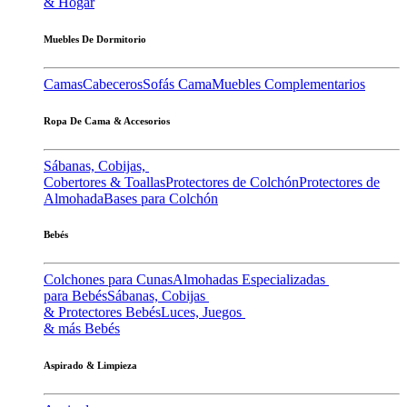
& Hogar
Muebles De Dormitorio
Camas
Cabeceros
Sofás Cama
Muebles Complementarios
Ropa De Cama & Accesorios
Sábanas, Cobijas,
Cobertores & Toallas
Protectores de Colchón
Protectores de
Almohada
Bases para Colchón
Bebés
Colchones para Cunas
Almohadas Especializadas
para Bebés
Sábanas, Cobijas
& Protectores Bebés
Luces, Juegos
& más Bebés
Aspirado & Limpieza