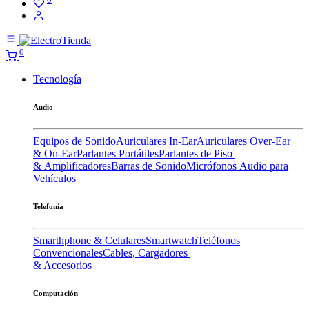
0
Tecnología
Audio
Equipos de Sonido
Auriculares In-Ear
Auriculares Over-Ear
& On-Ear
Parlantes Portátiles
Parlantes de Piso
& Amplificadores
Barras de Sonido
Micrófonos
Audio para
Vehículos
Telefonía
Smarthphone & Celulares
Smartwatch
Teléfonos
Convencionales
Cables, Cargadores
& Accesorios
Computación