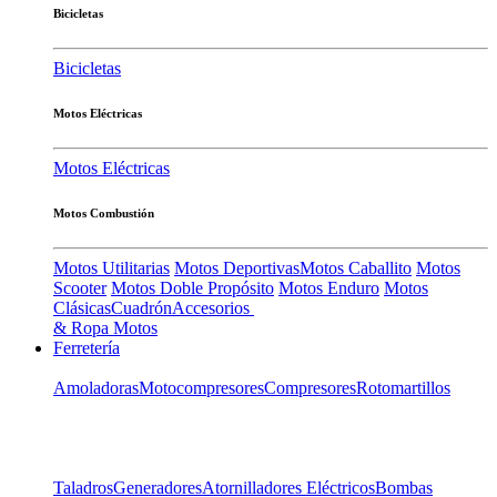
Bicicletas
Bicicletas
Motos Eléctricas
Motos Eléctricas
Motos Combustión
Motos Utilitarias
Motos Deportivas
Motos Caballito
Motos
Scooter
Motos Doble Propósito
Motos Enduro
Motos
Clásicas
Cuadrón
Accesorios
& Ropa Motos
Ferretería
Amoladoras
Motocompresores
Compresores
Rotomartillos
Taladros
Generadores
Atornilladores Eléctricos
Bombas