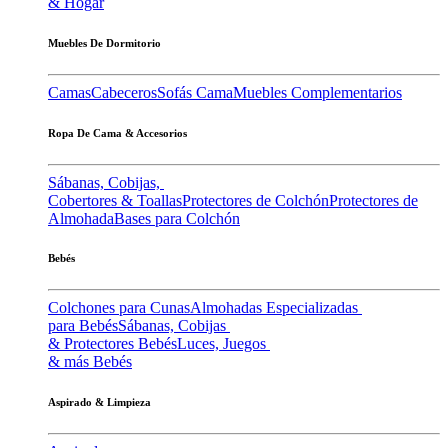
& Hogar
Muebles De Dormitorio
Camas
Cabeceros
Sofás Cama
Muebles Complementarios
Ropa De Cama & Accesorios
Sábanas, Cobijas,
Cobertores & Toallas
Protectores de Colchón
Protectores de
Almohada
Bases para Colchón
Bebés
Colchones para Cunas
Almohadas Especializadas
para Bebés
Sábanas, Cobijas
& Protectores Bebés
Luces, Juegos
& más Bebés
Aspirado & Limpieza