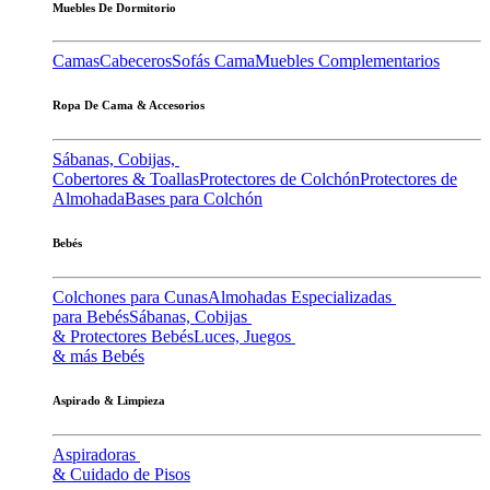
Muebles De Dormitorio
Camas
Cabeceros
Sofás Cama
Muebles Complementarios
Ropa De Cama & Accesorios
Sábanas, Cobijas,
Cobertores & Toallas
Protectores de Colchón
Protectores de
Almohada
Bases para Colchón
Bebés
Colchones para Cunas
Almohadas Especializadas
para Bebés
Sábanas, Cobijas
& Protectores Bebés
Luces, Juegos
& más Bebés
Aspirado & Limpieza
Aspiradoras
& Cuidado de Pisos