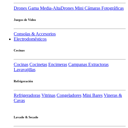
Drones Gama Media-Alta
Drones Mini
Cámaras Fotográficas
Juegos de Video
Consolas & Accesorios
Electrodomésticos
Cocinas
Cocinas
Cocinetas
Encimeras
Campanas Extractoras
Lavavajillas
Refrigeración
Refrigeradoras
Vitrinas
Congeladores
Mini Bares
Vineras &
Cavas
Lavado & Secado