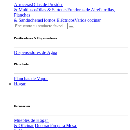
Arroceras
Ollas de Presión
& Multiusos
Ollas & Sartenes
Freidoras de Aire
Parrillas,
Planchas
& Sanducheras
Hornos Eléctricos
Varios cocinar
Purificadores & Dispensadores
Dispensadores de Agua
Planchado
Planchas de Vapor
Hogar
Decoración
Muebles de Hogar
& Oficinar
Decoración para Mesa