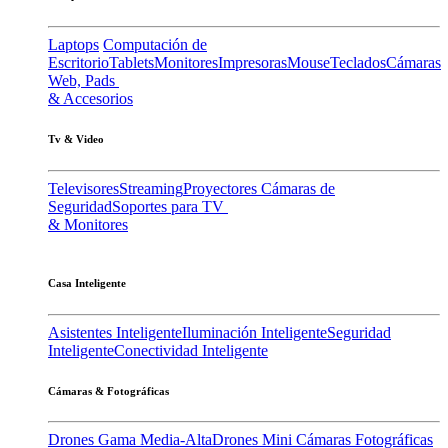
Laptops
Computación de
Escritorio
Tablets
Monitores
Impresoras
Mouse
Teclados
Cámaras
Web, Pads
& Accesorios
Tv & Video
Televisores
Streaming
Proyectores
Cámaras de
Seguridad
Soportes para TV
& Monitores
Casa Inteligente
Asistentes Inteligente
Iluminación Inteligente
Seguridad
Inteligente
Conectividad Inteligente
Cámaras & Fotográficas
Drones Gama Media-Alta
Drones Mini
Cámaras Fotográficas