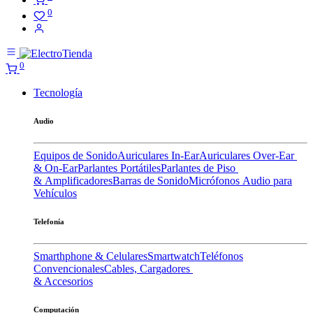
0
0
Tecnología
Audio
Equipos de Sonido
Auriculares In-Ear
Auriculares Over-Ear
& On-Ear
Parlantes Portátiles
Parlantes de Piso
& Amplificadores
Barras de Sonido
Micrófonos
Audio para
Vehículos
Telefonía
Smarthphone & Celulares
Smartwatch
Teléfonos
Convencionales
Cables, Cargadores
& Accesorios
Computación