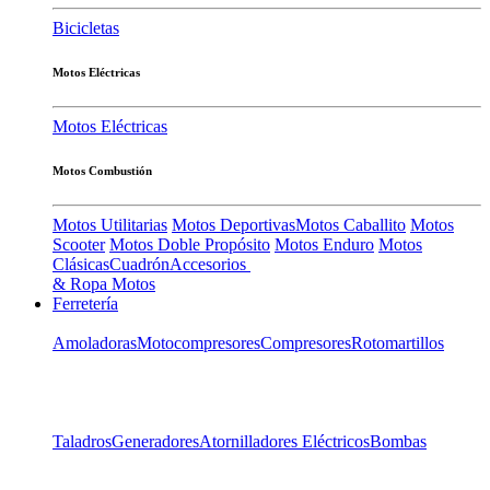
Bicicletas
Motos Eléctricas
Motos Eléctricas
Motos Combustión
Motos Utilitarias
Motos Deportivas
Motos Caballito
Motos
Scooter
Motos Doble Propósito
Motos Enduro
Motos
Clásicas
Cuadrón
Accesorios
& Ropa Motos
Ferretería
Amoladoras
Motocompresores
Compresores
Rotomartillos
Taladros
Generadores
Atornilladores Eléctricos
Bombas