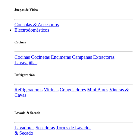
Juegos de Video
Consolas & Accesorios
Electrodomésticos
Cocinas
Cocinas
Cocinetas
Encimeras
Campanas Extractoras
Lavavajillas
Refrigeración
Refrigeradoras
Vitrinas
Congeladores
Mini Bares
Vineras &
Cavas
Lavado & Secado
Lavadoras
Secadoras
Torres de Lavado
& Secado