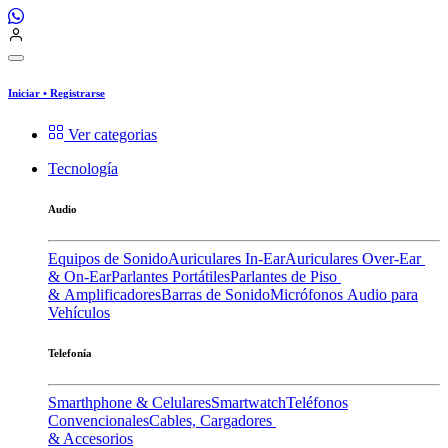
Iniciar
•
Registrarse
Ver categorias
Tecnología
Audio
Equipos de Sonido
Auriculares In-Ear
Auriculares Over-Ear
& On-Ear
Parlantes Portátiles
Parlantes de Piso
& Amplificadores
Barras de Sonido
Micrófonos
Audio para
Vehículos
Telefonía
Smarthphone & Celulares
Smartwatch
Teléfonos
Convencionales
Cables, Cargadores
& Accesorios