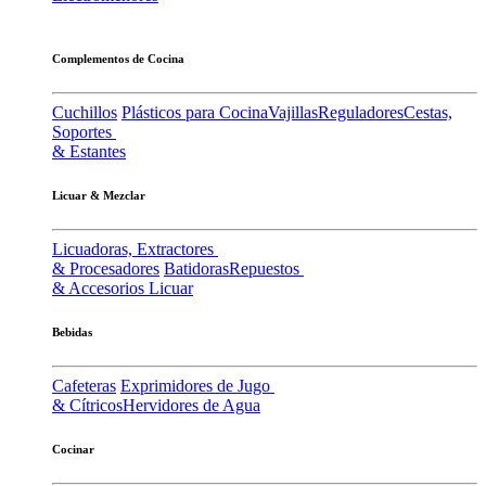
Complementos de Cocina
Cuchillos
Plásticos para Cocina
Vajillas
Reguladores
Cestas,
Soportes
& Estantes
Licuar & Mezclar
Licuadoras, Extractores
& Procesadores
Batidoras
Repuestos
& Accesorios Licuar
Bebidas
Cafeteras
Exprimidores de Jugo
& Cítricos
Hervidores de Agua
Cocinar