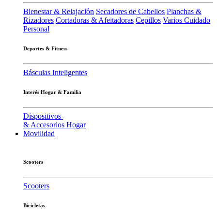
Bienestar & Relajación
Secadores de Cabellos
Planchas &
Rizadores
Cortadoras & Afeitadoras
Cepillos
Varios Cuidado
Personal
Deportes & Fitness
Básculas Inteligentes
Interés Hogar & Familia
Dispositivos
& Accesorios Hogar
Movilidad
Scooters
Scooters
Bicicletas