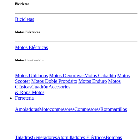
Bicicletas
Bicicletas
Motos Eléctricas
Motos Eléctricas
Motos Combustión
Motos Utilitarias
Motos Deportivas
Motos Caballito
Motos
Scooter
Motos Doble Propósito
Motos Enduro
Motos
Clásicas
Cuadrón
Accesorios
& Ropa Motos
Ferretería
Amoladoras
Motocompresores
Compresores
Rotomartillos
Taladros
Generadores
Atornilladores Eléctricos
Bombas