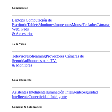
Computación
Laptops
Computación de
Escritorio
Tablets
Monitores
Impresoras
Mouse
Teclados
Cámaras
Web, Pads
& Accesorios
Tv & Video
Televisores
Streaming
Proyectores
Cámaras de
Seguridad
Soportes para TV
& Monitores
Casa Inteligente
Asistentes Inteligente
Iluminación Inteligente
Seguridad
Inteligente
Conectividad Inteligente
Cámaras & Fotográficas