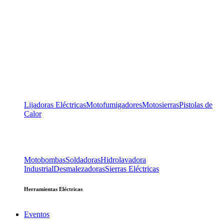
Lijadoras Eléctricas
Motofumigadores
Motosierras
Pistolas de
Calor
Motobombas
Soldadoras
Hidrolavadora
Industrial
Desmalezadoras
Sierras Eléctricas
Herramientas Eléctricas
Eventos