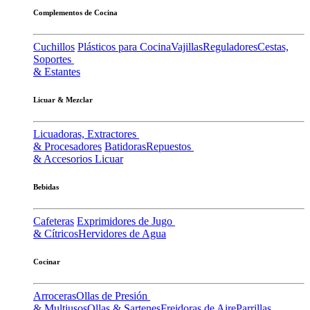
Complementos de Cocina
Cuchillos
Plásticos para Cocina
Vajillas
Reguladores
Cestas,
Soportes
& Estantes
Licuar & Mezclar
Licuadoras, Extractores
& Procesadores
Batidoras
Repuestos
& Accesorios Licuar
Bebidas
Cafeteras
Exprimidores de Jugo
& Cítricos
Hervidores de Agua
Cocinar
Arroceras
Ollas de Presión
& Multiusos
Ollas & Sartenes
Freidoras de Aire
Parrillas,