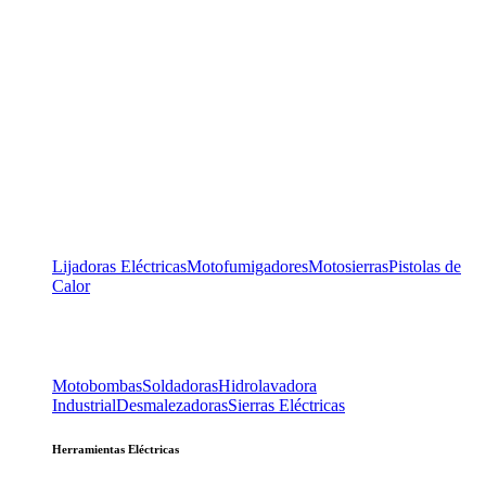
Lijadoras Eléctricas
Motofumigadores
Motosierras
Pistolas de
Calor
Motobombas
Soldadoras
Hidrolavadora
Industrial
Desmalezadoras
Sierras Eléctricas
Herramientas Eléctricas