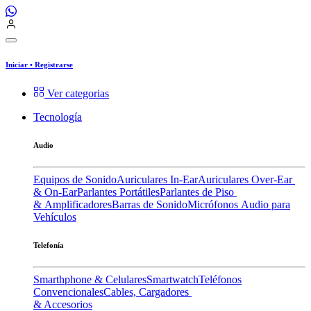
Iniciar
•
Registrarse
Ver categorias
Tecnología
Audio
Equipos de Sonido
Auriculares In-Ear
Auriculares Over-Ear
& On-Ear
Parlantes Portátiles
Parlantes de Piso
& Amplificadores
Barras de Sonido
Micrófonos
Audio para
Vehículos
Telefonía
Smarthphone & Celulares
Smartwatch
Teléfonos
Convencionales
Cables, Cargadores
& Accesorios