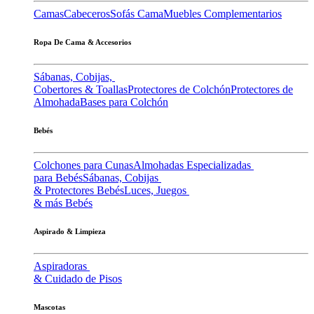
Camas
Cabeceros
Sofás Cama
Muebles Complementarios
Ropa De Cama & Accesorios
Sábanas, Cobijas,
Cobertores & Toallas
Protectores de Colchón
Protectores de
Almohada
Bases para Colchón
Bebés
Colchones para Cunas
Almohadas Especializadas
para Bebés
Sábanas, Cobijas
& Protectores Bebés
Luces, Juegos
& más Bebés
Aspirado & Limpieza
Aspiradoras
& Cuidado de Pisos
Mascotas