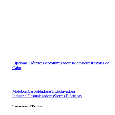
Lijadoras Eléctricas
Motofumigadores
Motosierras
Pistolas de
Calor
Motobombas
Soldadoras
Hidrolavadora
Industrial
Desmalezadoras
Sierras Eléctricas
Herramientas Eléctricas