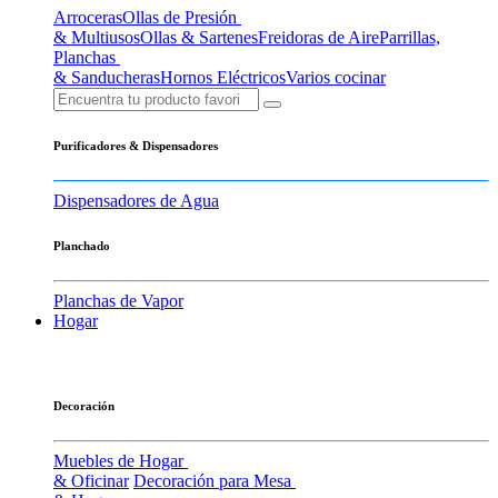
Arroceras
Ollas de Presión
& Multiusos
Ollas & Sartenes
Freidoras de Aire
Parrillas,
Planchas
& Sanducheras
Hornos Eléctricos
Varios cocinar
Purificadores & Dispensadores
Dispensadores de Agua
Planchado
Planchas de Vapor
Hogar
Decoración
Muebles de Hogar
& Oficinar
Decoración para Mesa