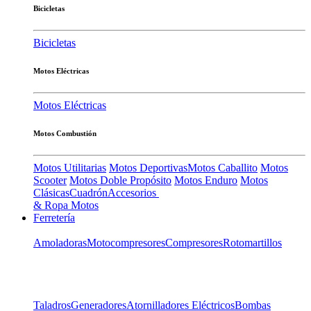
Bicicletas
Bicicletas
Motos Eléctricas
Motos Eléctricas
Motos Combustión
Motos Utilitarias
Motos Deportivas
Motos Caballito
Motos
Scooter
Motos Doble Propósito
Motos Enduro
Motos
Clásicas
Cuadrón
Accesorios
& Ropa Motos
Ferretería
Amoladoras
Motocompresores
Compresores
Rotomartillos
Taladros
Generadores
Atornilladores Eléctricos
Bombas