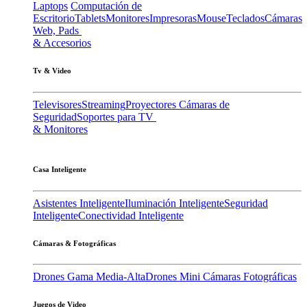
Laptops
Computación de
Escritorio
Tablets
Monitores
Impresoras
Mouse
Teclados
Cámaras
Web, Pads
& Accesorios
Tv & Video
Televisores
Streaming
Proyectores
Cámaras de
Seguridad
Soportes para TV
& Monitores
Casa Inteligente
Asistentes Inteligente
Iluminación Inteligente
Seguridad
Inteligente
Conectividad Inteligente
Cámaras & Fotográficas
Drones Gama Media-Alta
Drones Mini
Cámaras Fotográficas
Juegos de Video