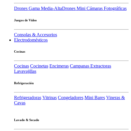
Drones Gama Media-Alta
Drones Mini
Cámaras Fotográficas
Juegos de Video
Consolas & Accesorios
Electrodomésticos
Cocinas
Cocinas
Cocinetas
Encimeras
Campanas Extractoras
Lavavajillas
Refrigeración
Refrigeradoras
Vitrinas
Congeladores
Mini Bares
Vineras &
Cavas
Lavado & Secado