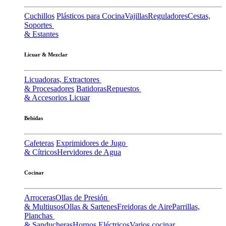
Cuchillos
Plásticos para Cocina
Vajillas
Reguladores
Cestas,
Soportes
& Estantes
Licuar & Mezclar
Licuadoras, Extractores
& Procesadores
Batidoras
Repuestos
& Accesorios Licuar
Bebidas
Cafeteras
Exprimidores de Jugo
& Cítricos
Hervidores de Agua
Cocinar
Arroceras
Ollas de Presión
& Multiusos
Ollas & Sartenes
Freidoras de Aire
Parrillas,
Planchas
& Sanducheras
Hornos Eléctricos
Varios cocinar