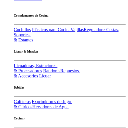
Complementos de Cocina
Cuchillos
Plásticos para Cocina
Vajillas
Reguladores
Cestas,
Soportes
& Estantes
Licuar & Mezclar
Licuadoras, Extractores
& Procesadores
Batidoras
Repuestos
& Accesorios Licuar
Bebidas
Cafeteras
Exprimidores de Jugo
& Cítricos
Hervidores de Agua
Cocinar