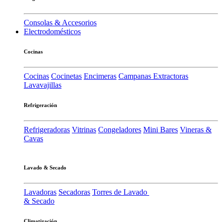
Consolas & Accesorios
Electrodomésticos
Cocinas
Cocinas
Cocinetas
Encimeras
Campanas Extractoras
Lavavajillas
Refrigeración
Refrigeradoras
Vitrinas
Congeladores
Mini Bares
Vineras &
Cavas
Lavado & Secado
Lavadoras
Secadoras
Torres de Lavado
& Secado
Climatización