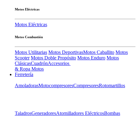
Motos Eléctricas
Motos Eléctricas
Motos Combustión
Motos Utilitarias
Motos Deportivas
Motos Caballito
Motos
Scooter
Motos Doble Propósito
Motos Enduro
Motos
Clásicas
Cuadrón
Accesorios
& Ropa Motos
Ferretería
Amoladoras
Motocompresores
Compresores
Rotomartillos
Taladros
Generadores
Atornilladores Eléctricos
Bombas