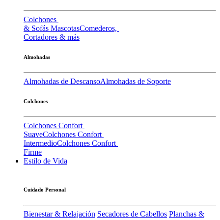
Colchones
& Sofás Mascotas
Comederos,
Cortadores & más
Almohadas
Almohadas de Descanso
Almohadas de Soporte
Colchones
Colchones Confort
Suave
Colchones Confort
Intermedio
Colchones Confort
Firme
Estilo de Vida
Cuidado Personal
Bienestar & Relajación
Secadores de Cabellos
Planchas &