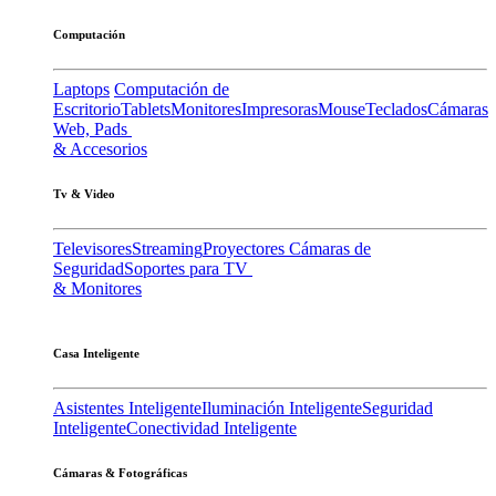
Computación
Laptops
Computación de
Escritorio
Tablets
Monitores
Impresoras
Mouse
Teclados
Cámaras
Web, Pads
& Accesorios
Tv & Video
Televisores
Streaming
Proyectores
Cámaras de
Seguridad
Soportes para TV
& Monitores
Casa Inteligente
Asistentes Inteligente
Iluminación Inteligente
Seguridad
Inteligente
Conectividad Inteligente
Cámaras & Fotográficas