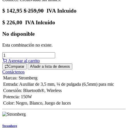
$
142,95
$
259,90
IVA Inlcuido
$
226,00
IVA Inlcuido
No disponible
Esta combinación no existe.
Agregar al carrito
Comparar
Añadir a lista de deseos
Contáctenos
Marcas
:
Stromberg
Entrada
:
Auxiliar de 3,5 mm
,
¼ de pulgada (6,5mm) para mic
Conexión
:
Bluetooth®
,
Wireless
Potencia
:
150W
Color
:
Negro
,
Blanco
,
Juego de luces
Stromberg