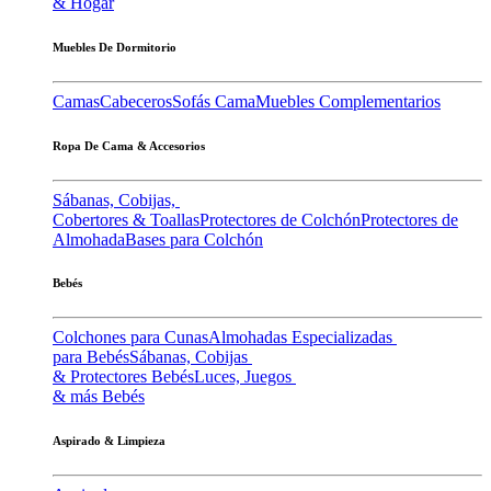
& Hogar
Muebles De Dormitorio
Camas
Cabeceros
Sofás Cama
Muebles Complementarios
Ropa De Cama & Accesorios
Sábanas, Cobijas,
Cobertores & Toallas
Protectores de Colchón
Protectores de
Almohada
Bases para Colchón
Bebés
Colchones para Cunas
Almohadas Especializadas
para Bebés
Sábanas, Cobijas
& Protectores Bebés
Luces, Juegos
& más Bebés
Aspirado & Limpieza