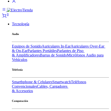
0
Tecnología
Audio
Equipos de Sonido
Auriculares In-Ear
Auriculares Over-Ear
& On-Ear
Parlantes Portátiles
Parlantes de Piso
& Amplificadores
Barras de Sonido
Micrófonos
Audio para
Vehículos
Telefonía
Smarthphone & Celulares
Smartwatch
Teléfonos
Convencionales
Cables, Cargadores
& Accesorios
Computación