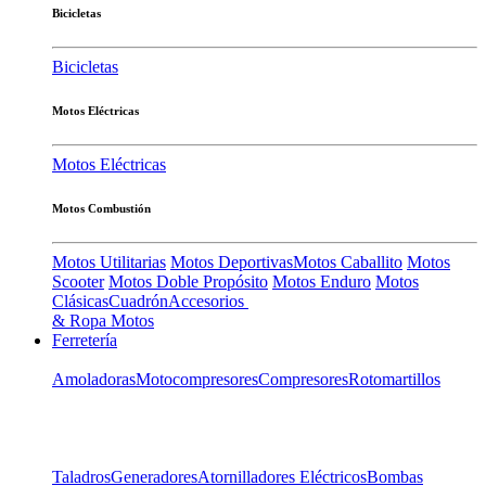
Bicicletas
Bicicletas
Motos Eléctricas
Motos Eléctricas
Motos Combustión
Motos Utilitarias
Motos Deportivas
Motos Caballito
Motos
Scooter
Motos Doble Propósito
Motos Enduro
Motos
Clásicas
Cuadrón
Accesorios
& Ropa Motos
Ferretería
Amoladoras
Motocompresores
Compresores
Rotomartillos
Taladros
Generadores
Atornilladores Eléctricos
Bombas