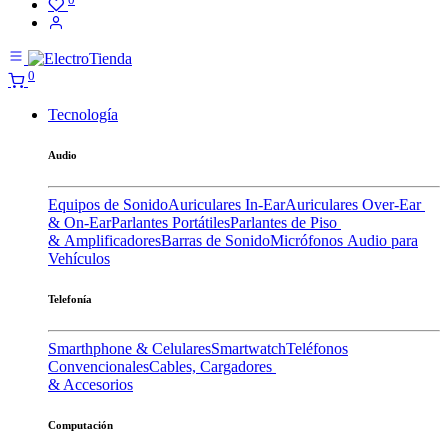
0
Tecnología
Audio
Equipos de Sonido
Auriculares In-Ear
Auriculares Over-Ear
& On-Ear
Parlantes Portátiles
Parlantes de Piso
& Amplificadores
Barras de Sonido
Micrófonos
Audio para
Vehículos
Telefonía
Smarthphone & Celulares
Smartwatch
Teléfonos
Convencionales
Cables, Cargadores
& Accesorios
Computación