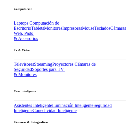
Computación
Laptops
Computación de
Escritorio
Tablets
Monitores
Impresoras
Mouse
Teclados
Cámaras
Web, Pads
& Accesorios
Tv & Video
Televisores
Streaming
Proyectores
Cámaras de
Seguridad
Soportes para TV
& Monitores
Casa Inteligente
Asistentes Inteligente
Iluminación Inteligente
Seguridad
Inteligente
Conectividad Inteligente
Cámaras & Fotográficas