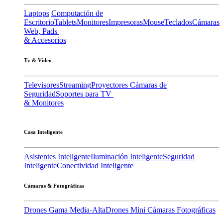
Laptops
Computación de
Escritorio
Tablets
Monitores
Impresoras
Mouse
Teclados
Cámaras
Web, Pads
& Accesorios
Tv & Video
Televisores
Streaming
Proyectores
Cámaras de
Seguridad
Soportes para TV
& Monitores
Casa Inteligente
Asistentes Inteligente
Iluminación Inteligente
Seguridad
Inteligente
Conectividad Inteligente
Cámaras & Fotográficas
Drones Gama Media-Alta
Drones Mini
Cámaras Fotográficas