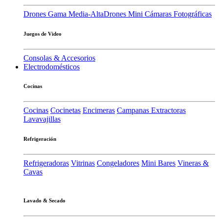
Drones Gama Media-Alta
Drones Mini
Cámaras Fotográficas
Juegos de Video
Consolas & Accesorios
Electrodomésticos
Cocinas
Cocinas
Cocinetas
Encimeras
Campanas Extractoras
Lavavajillas
Refrigeración
Refrigeradoras
Vitrinas
Congeladores
Mini Bares
Vineras &
Cavas
Lavado & Secado