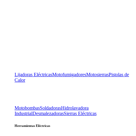
Lijadoras Eléctricas
Motofumigadores
Motosierras
Pistolas de
Calor
Motobombas
Soldadoras
Hidrolavadora
Industrial
Desmalezadoras
Sierras Eléctricas
Herramientas Eléctricas