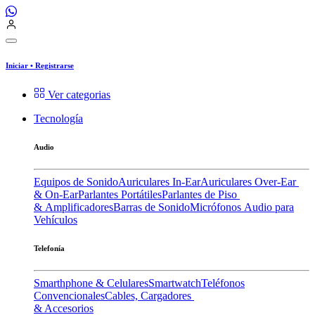
Iniciar
•
Registrarse
Ver categorias
Tecnología
Audio
Equipos de Sonido
Auriculares In-Ear
Auriculares Over-Ear
& On-Ear
Parlantes Portátiles
Parlantes de Piso
& Amplificadores
Barras de Sonido
Micrófonos
Audio para
Vehículos
Telefonía
Smarthphone & Celulares
Smartwatch
Teléfonos
Convencionales
Cables, Cargadores
& Accesorios