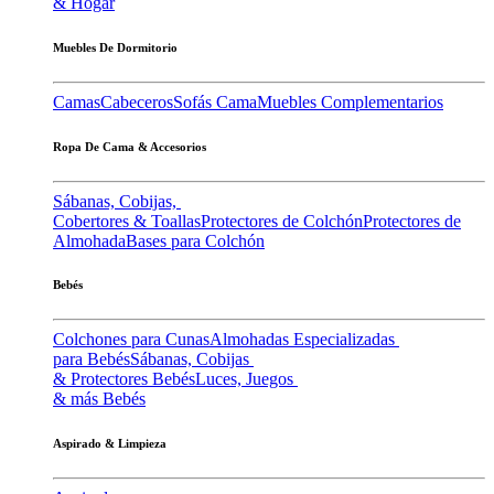
& Hogar
Muebles De Dormitorio
Camas
Cabeceros
Sofás Cama
Muebles Complementarios
Ropa De Cama & Accesorios
Sábanas, Cobijas,
Cobertores & Toallas
Protectores de Colchón
Protectores de
Almohada
Bases para Colchón
Bebés
Colchones para Cunas
Almohadas Especializadas
para Bebés
Sábanas, Cobijas
& Protectores Bebés
Luces, Juegos
& más Bebés
Aspirado & Limpieza