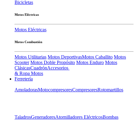
Bicicletas
Motos Eléctricas
Motos Eléctricas
Motos Combustión
Motos Utilitarias
Motos Deportivas
Motos Caballito
Motos
Scooter
Motos Doble Propósito
Motos Enduro
Motos
Clásicas
Cuadrón
Accesorios
& Ropa Motos
Ferretería
Amoladoras
Motocompresores
Compresores
Rotomartillos
Taladros
Generadores
Atornilladores Eléctricos
Bombas