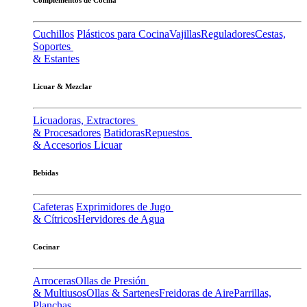
Cuchillos
Plásticos para Cocina
Vajillas
Reguladores
Cestas,
Soportes
& Estantes
Licuar & Mezclar
Licuadoras, Extractores
& Procesadores
Batidoras
Repuestos
& Accesorios Licuar
Bebidas
Cafeteras
Exprimidores de Jugo
& Cítricos
Hervidores de Agua
Cocinar
Arroceras
Ollas de Presión
& Multiusos
Ollas & Sartenes
Freidoras de Aire
Parrillas,
Planchas