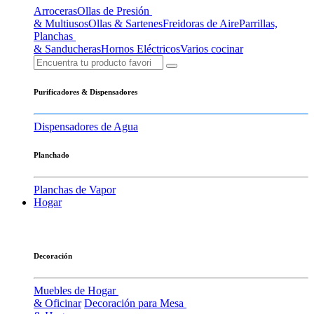
Arroceras
Ollas de Presión
& Multiusos
Ollas & Sartenes
Freidoras de Aire
Parrillas,
Planchas
& Sanducheras
Hornos Eléctricos
Varios cocinar
Purificadores & Dispensadores
Dispensadores de Agua
Planchado
Planchas de Vapor
Hogar
Decoración
Muebles de Hogar
& Oficinar
Decoración para Mesa