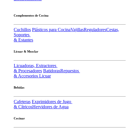
Complementos de Cocina
Cuchillos
Plásticos para Cocina
Vajillas
Reguladores
Cestas,
Soportes
& Estantes
Licuar & Mezclar
Licuadoras, Extractores
& Procesadores
Batidoras
Repuestos
& Accesorios Licuar
Bebidas
Cafeteras
Exprimidores de Jugo
& Cítricos
Hervidores de Agua
Cocinar