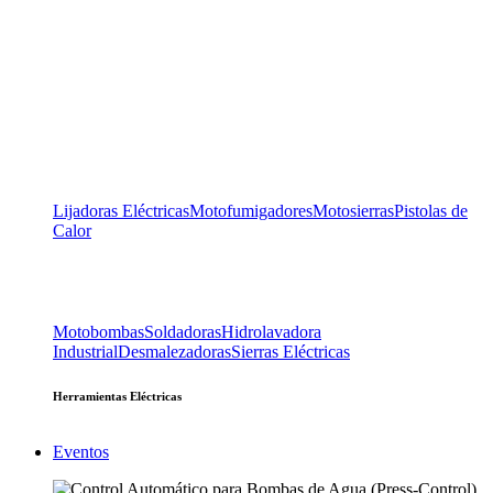
Lijadoras Eléctricas
Motofumigadores
Motosierras
Pistolas de
Calor
Motobombas
Soldadoras
Hidrolavadora
Industrial
Desmalezadoras
Sierras Eléctricas
Herramientas Eléctricas
Eventos