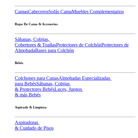
Camas
Cabeceros
Sofás Cama
Muebles Complementarios
Ropa De Cama & Accesorios
Sábanas, Cobijas,
Cobertores & Toallas
Protectores de Colchón
Protectores de
Almohada
Bases para Colchón
Bebés
Colchones para Cunas
Almohadas Especializadas
para Bebés
Sábanas, Cobijas
& Protectores Bebés
Luces, Juegos
& más Bebés
Aspirado & Limpieza
Aspiradoras
& Cuidado de Pisos