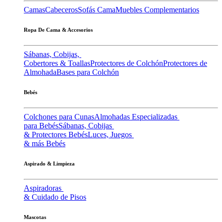
Camas
Cabeceros
Sofás Cama
Muebles Complementarios
Ropa De Cama & Accesorios
Sábanas, Cobijas,
Cobertores & Toallas
Protectores de Colchón
Protectores de
Almohada
Bases para Colchón
Bebés
Colchones para Cunas
Almohadas Especializadas
para Bebés
Sábanas, Cobijas
& Protectores Bebés
Luces, Juegos
& más Bebés
Aspirado & Limpieza
Aspiradoras
& Cuidado de Pisos
Mascotas