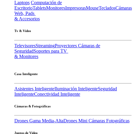
Laptops
Computación de
Escritorio
Tablets
Monitores
Impresoras
Mouse
Teclados
Cámaras
Web, Pads
& Accesorios
Tv & Video
Televisores
Streaming
Proyectores
Cámaras de
Seguridad
Soportes para TV
& Monitores
Casa Inteligente
Asistentes Inteligente
Iluminación Inteligente
Seguridad
Inteligente
Conectividad Inteligente
Cámaras & Fotográficas
Drones Gama Media-Alta
Drones Mini
Cámaras Fotográficas
Juegos de Video