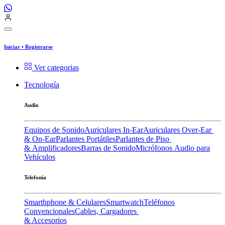
Iniciar
•
Registrarse
Ver categorias
Tecnología
Audio
Equipos de Sonido
Auriculares In-Ear
Auriculares Over-Ear
& On-Ear
Parlantes Portátiles
Parlantes de Piso
& Amplificadores
Barras de Sonido
Micrófonos
Audio para
Vehículos
Telefonía
Smarthphone & Celulares
Smartwatch
Teléfonos
Convencionales
Cables, Cargadores
& Accesorios