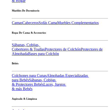
& Hogar
Muebles De Dormitorio
Camas
Cabeceros
Sofás Cama
Muebles Complementarios
Ropa De Cama & Accesorios
Sábanas, Cobijas,
Cobertores & Toallas
Protectores de Colchón
Protectores de
Almohada
Bases para Colchón
Bebés
Colchones para Cunas
Almohadas Especializadas
para Bebés
Sábanas, Cobijas
& Protectores Bebés
Luces, Juegos
& más Bebés
Aspirado & Limpieza