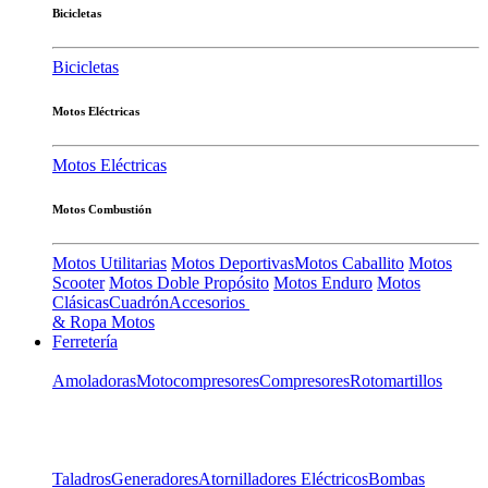
Bicicletas
Bicicletas
Motos Eléctricas
Motos Eléctricas
Motos Combustión
Motos Utilitarias
Motos Deportivas
Motos Caballito
Motos
Scooter
Motos Doble Propósito
Motos Enduro
Motos
Clásicas
Cuadrón
Accesorios
& Ropa Motos
Ferretería
Amoladoras
Motocompresores
Compresores
Rotomartillos
Taladros
Generadores
Atornilladores Eléctricos
Bombas