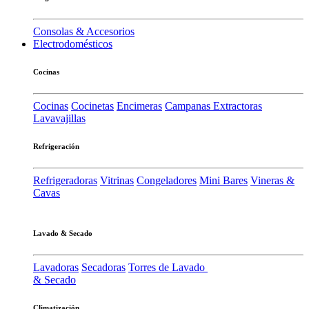
Consolas & Accesorios
Electrodomésticos
Cocinas
Cocinas
Cocinetas
Encimeras
Campanas Extractoras
Lavavajillas
Refrigeración
Refrigeradoras
Vitrinas
Congeladores
Mini Bares
Vineras &
Cavas
Lavado & Secado
Lavadoras
Secadoras
Torres de Lavado
& Secado
Climatización