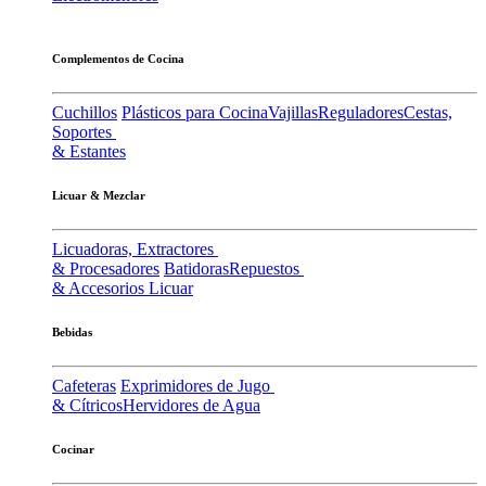
Complementos de Cocina
Cuchillos
Plásticos para Cocina
Vajillas
Reguladores
Cestas,
Soportes
& Estantes
Licuar & Mezclar
Licuadoras, Extractores
& Procesadores
Batidoras
Repuestos
& Accesorios Licuar
Bebidas
Cafeteras
Exprimidores de Jugo
& Cítricos
Hervidores de Agua
Cocinar