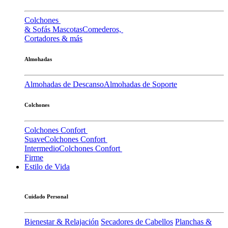
Colchones
& Sofás Mascotas
Comederos,
Cortadores & más
Almohadas
Almohadas de Descanso
Almohadas de Soporte
Colchones
Colchones Confort
Suave
Colchones Confort
Intermedio
Colchones Confort
Firme
Estilo de Vida
Cuidado Personal
Bienestar & Relajación
Secadores de Cabellos
Planchas &