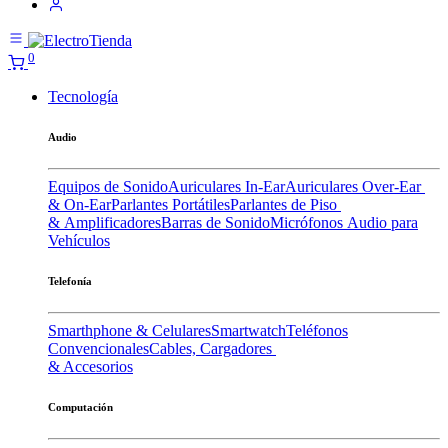
0
Tecnología
Audio
Equipos de Sonido
Auriculares In-Ear
Auriculares Over-Ear
& On-Ear
Parlantes Portátiles
Parlantes de Piso
& Amplificadores
Barras de Sonido
Micrófonos
Audio para
Vehículos
Telefonía
Smarthphone & Celulares
Smartwatch
Teléfonos
Convencionales
Cables, Cargadores
& Accesorios
Computación