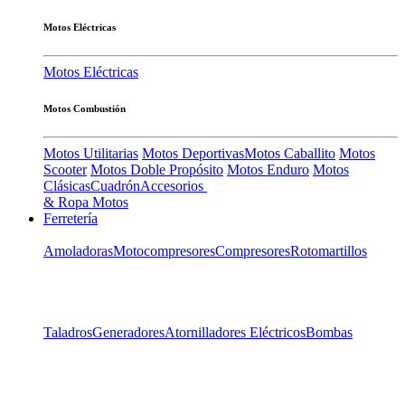
Motos Eléctricas
Motos Eléctricas
Motos Combustión
Motos Utilitarias
Motos Deportivas
Motos Caballito
Motos
Scooter
Motos Doble Propósito
Motos Enduro
Motos
Clásicas
Cuadrón
Accesorios
& Ropa Motos
Ferretería
Amoladoras
Motocompresores
Compresores
Rotomartillos
Taladros
Generadores
Atornilladores Eléctricos
Bombas