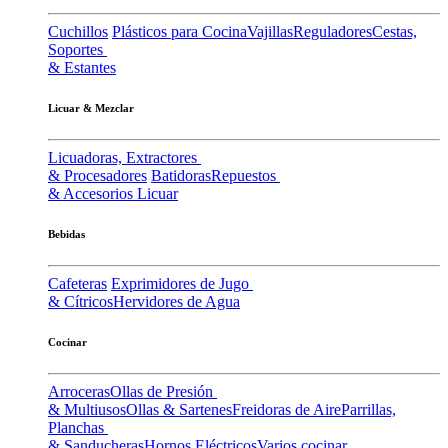
Cuchillos
Plásticos para Cocina
Vajillas
Reguladores
Cestas,
Soportes
& Estantes
Licuar & Mezclar
Licuadoras, Extractores
& Procesadores
Batidoras
Repuestos
& Accesorios Licuar
Bebidas
Cafeteras
Exprimidores de Jugo
& Cítricos
Hervidores de Agua
Cocinar
Arroceras
Ollas de Presión
& Multiusos
Ollas & Sartenes
Freidoras de Aire
Parrillas,
Planchas
& Sanducheras
Hornos Eléctricos
Varios cocinar