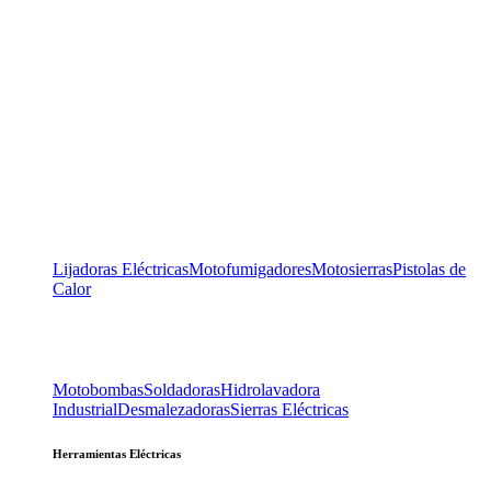
Lijadoras Eléctricas
Motofumigadores
Motosierras
Pistolas de
Calor
Motobombas
Soldadoras
Hidrolavadora
Industrial
Desmalezadoras
Sierras Eléctricas
Herramientas Eléctricas