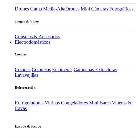
Drones Gama Media-Alta
Drones Mini
Cámaras Fotográficas
Juegos de Video
Consolas & Accesorios
Electrodomésticos
Cocinas
Cocinas
Cocinetas
Encimeras
Campanas Extractoras
Lavavajillas
Refrigeración
Refrigeradoras
Vitrinas
Congeladores
Mini Bares
Vineras &
Cavas
Lavado & Secado