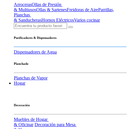
Arroceras
Ollas de Presión
& Multiusos
Ollas & Sartenes
Freidoras de Aire
Parrillas,
Planchas
& Sanducheras
Hornos Eléctricos
Varios cocinar
Purificadores & Dispensadores
Dispensadores de Agua
Planchado
Planchas de Vapor
Hogar
Decoración
Muebles de Hogar
& Oficinar
Decoración para Mesa