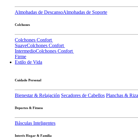
Almohadas de Descanso
Almohadas de Soporte
Colchones
Colchones Confort
Suave
Colchones Confort
Intermedio
Colchones Confort
Firme
Estilo de Vida
Cuidado Personal
Bienestar & Relajación
Secadores de Cabellos
Planchas & Riz
Deportes & Fitness
Básculas Inteligentes
Interés Hogar & Familia