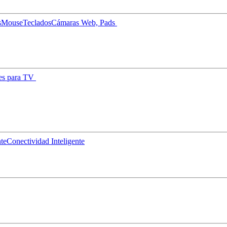
s
Mouse
Teclados
Cámaras Web, Pads
es para TV
nte
Conectividad Inteligente