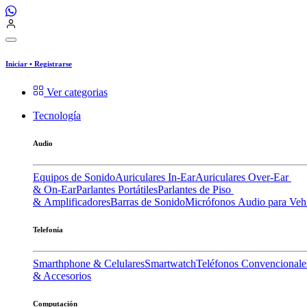
Iniciar
•
Registrarse
Ver categorias
Tecnología
Audio
Equipos de Sonido
Auriculares In-Ear
Auriculares Over-Ear
& On-Ear
Parlantes Portátiles
Parlantes de Piso
& Amplificadores
Barras de Sonido
Micrófonos
Audio para Veh
Telefonía
Smarthphone & Celulares
Smartwatch
Teléfonos Convencionale
& Accesorios
Computación