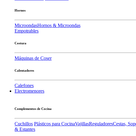
Hornos
Microondas
Hornos & Microondas
Empotrables
Costura
Máquinas de Coser
Calentadores
Calefones
Electromenores
Complementos de Cocina
Cuchillos
Plásticos para Cocina
Vajillas
Reguladores
Cestas, Sop
& Estantes