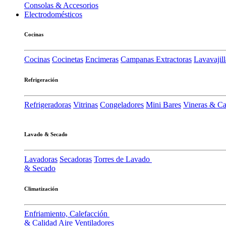
Consolas & Accesorios
Electrodomésticos
Cocinas
Cocinas
Cocinetas
Encimeras
Campanas Extractoras
Lavavajill
Refrigeración
Refrigeradoras
Vitrinas
Congeladores
Mini Bares
Vineras & C
Lavado & Secado
Lavadoras
Secadoras
Torres de Lavado
& Secado
Climatización
Enfriamiento, Calefacción
& Calidad Aire
Ventiladores