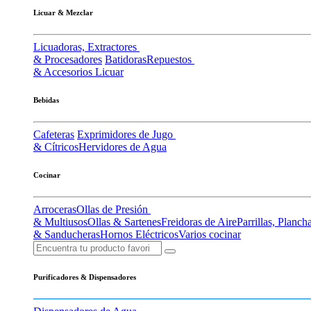
Licuar & Mezclar
Licuadoras, Extractores
& Procesadores
Batidoras
Repuestos
& Accesorios Licuar
Bebidas
Cafeteras
Exprimidores de Jugo
& Cítricos
Hervidores de Agua
Cocinar
Arroceras
Ollas de Presión
& Multiusos
Ollas & Sartenes
Freidoras de Aire
Parrillas, Planch
& Sanducheras
Hornos Eléctricos
Varios cocinar
Purificadores & Dispensadores