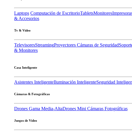
Laptops
Computación de Escritorio
Tablets
Monitores
Impresora
& Accesorios
Tv & Video
Televisores
Streaming
Proyectores
Cámaras de Seguridad
Soport
& Monitores
Casa Inteligente
Asistentes Inteligente
Iluminación Inteligente
Seguridad Intelige
Cámaras & Fotográficas
Drones Gama Media-Alta
Drones Mini
Cámaras Fotográficas
Juegos de Video