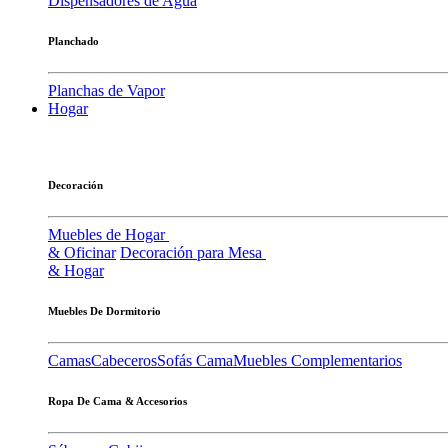
Dispensadores de Agua
Planchado
Planchas de Vapor
Hogar
Decoración
Muebles de Hogar
& Oficinar
Decoración para Mesa
& Hogar
Muebles De Dormitorio
Camas
Cabeceros
Sofás Cama
Muebles Complementarios
Ropa De Cama & Accesorios