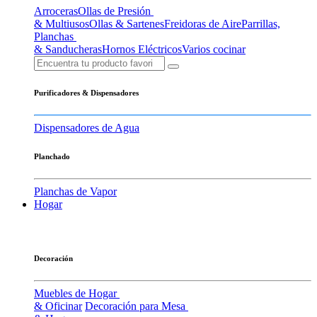
Arroceras
Ollas de Presión
& Multiusos
Ollas & Sartenes
Freidoras de Aire
Parrillas,
Planchas
& Sanducheras
Hornos Eléctricos
Varios cocinar
Purificadores & Dispensadores
Dispensadores de Agua
Planchado
Planchas de Vapor
Hogar
Decoración
Muebles de Hogar
& Oficinar
Decoración para Mesa