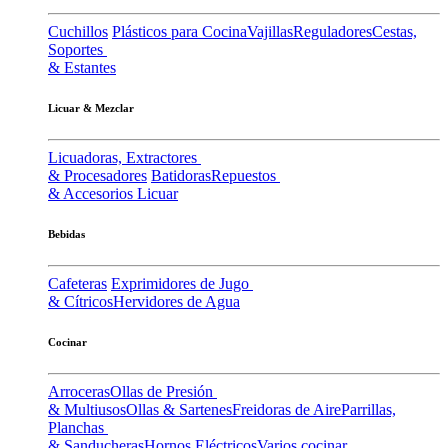
Cuchillos
Plásticos para Cocina
Vajillas
Reguladores
Cestas,
Soportes
& Estantes
Licuar & Mezclar
Licuadoras, Extractores
& Procesadores
Batidoras
Repuestos
& Accesorios Licuar
Bebidas
Cafeteras
Exprimidores de Jugo
& Cítricos
Hervidores de Agua
Cocinar
Arroceras
Ollas de Presión
& Multiusos
Ollas & Sartenes
Freidoras de Aire
Parrillas,
Planchas
& Sanducheras
Hornos Eléctricos
Varios cocinar