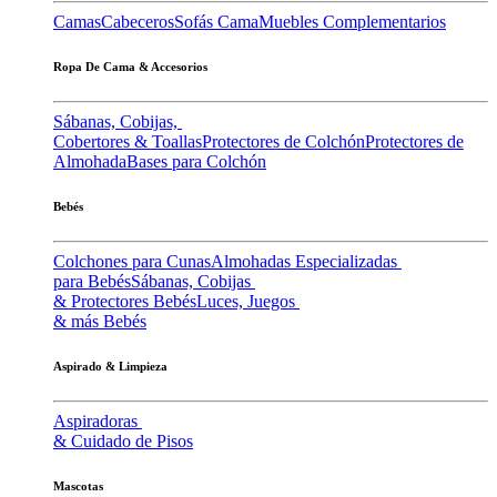
Camas
Cabeceros
Sofás Cama
Muebles Complementarios
Ropa De Cama & Accesorios
Sábanas, Cobijas,
Cobertores & Toallas
Protectores de Colchón
Protectores de
Almohada
Bases para Colchón
Bebés
Colchones para Cunas
Almohadas Especializadas
para Bebés
Sábanas, Cobijas
& Protectores Bebés
Luces, Juegos
& más Bebés
Aspirado & Limpieza
Aspiradoras
& Cuidado de Pisos
Mascotas