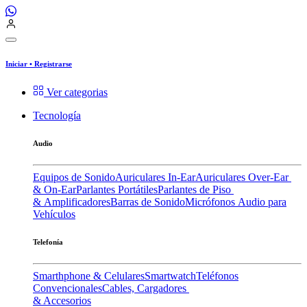
Iniciar
•
Registrarse
Ver categorias
Tecnología
Audio
Equipos de Sonido
Auriculares In-Ear
Auriculares Over-Ear
& On-Ear
Parlantes Portátiles
Parlantes de Piso
& Amplificadores
Barras de Sonido
Micrófonos
Audio para
Vehículos
Telefonía
Smarthphone & Celulares
Smartwatch
Teléfonos
Convencionales
Cables, Cargadores
& Accesorios