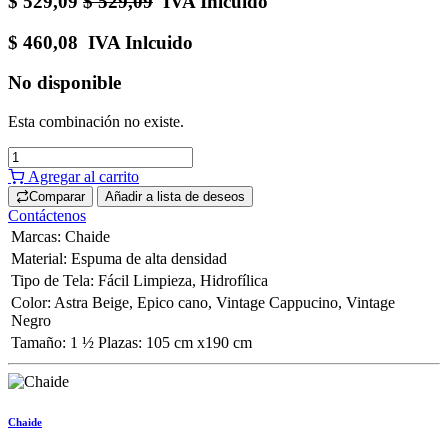
$
529,09
$
529,09
IVA Inlcuido
$
460,08
IVA Inlcuido
No disponible
Esta combinación no existe.
Agregar al carrito
Comparar
Añadir a lista de deseos
Contáctenos
Marcas
:
Chaide
Material
:
Espuma de alta densidad
Tipo de Tela
:
Fácil Limpieza
,
Hidrofílica
Color
:
Astra Beige
,
Epico cano
,
Vintage Cappucino
,
Vintage
Negro
Tamaño
:
1 ½ Plazas: 105 cm x190 cm
Chaide