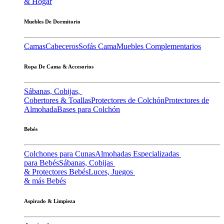
& Hogar
Muebles De Dormitorio
Camas
Cabeceros
Sofás Cama
Muebles Complementarios
Ropa De Cama & Accesorios
Sábanas, Cobijas,
Cobertores & Toallas
Protectores de Colchón
Protectores de
Almohada
Bases para Colchón
Bebés
Colchones para Cunas
Almohadas Especializadas
para Bebés
Sábanas, Cobijas
& Protectores Bebés
Luces, Juegos
& más Bebés
Aspirado & Limpieza