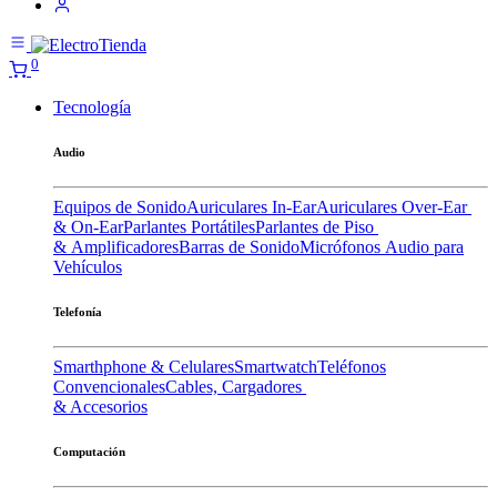
0
Tecnología
Audio
Equipos de Sonido
Auriculares In-Ear
Auriculares Over-Ear
& On-Ear
Parlantes Portátiles
Parlantes de Piso
& Amplificadores
Barras de Sonido
Micrófonos
Audio para
Vehículos
Telefonía
Smarthphone & Celulares
Smartwatch
Teléfonos
Convencionales
Cables, Cargadores
& Accesorios
Computación