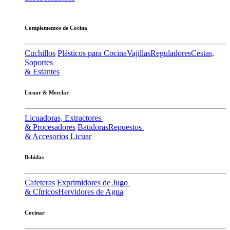
Complementos de Cocina
Cuchillos
Plásticos para Cocina
Vajillas
Reguladores
Cestas,
Soportes
& Estantes
Licuar & Mezclar
Licuadoras, Extractores
& Procesadores
Batidoras
Repuestos
& Accesorios Licuar
Bebidas
Cafeteras
Exprimidores de Jugo
& Cítricos
Hervidores de Agua
Cocinar