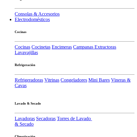
Consolas & Accesorios
Electrodomésticos
Cocinas
Cocinas
Cocinetas
Encimeras
Campanas Extractoras
Lavavajillas
Refrigeración
Refrigeradoras
Vitrinas
Congeladores
Mini Bares
Vineras &
Cavas
Lavado & Secado
Lavadoras
Secadoras
Torres de Lavado
& Secado
Climatización