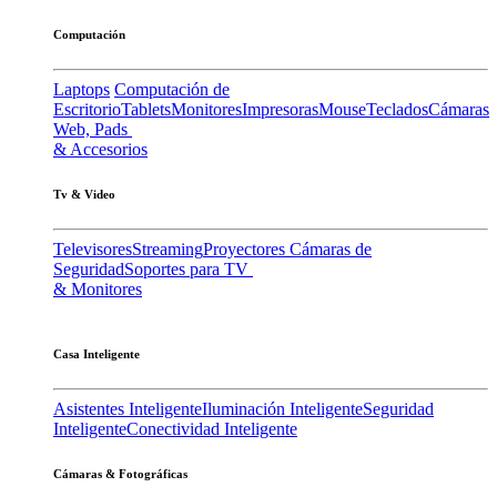
Computación
Laptops
Computación de
Escritorio
Tablets
Monitores
Impresoras
Mouse
Teclados
Cámaras
Web, Pads
& Accesorios
Tv & Video
Televisores
Streaming
Proyectores
Cámaras de
Seguridad
Soportes para TV
& Monitores
Casa Inteligente
Asistentes Inteligente
Iluminación Inteligente
Seguridad
Inteligente
Conectividad Inteligente
Cámaras & Fotográficas