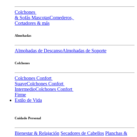
Colchones
& Sofás Mascotas
Comederos,
Cortadores & más
Almohadas
Almohadas de Descanso
Almohadas de Soporte
Colchones
Colchones Confort
Suave
Colchones Confort
Intermedio
Colchones Confort
Firme
Estilo de Vida
Cuidado Personal
Bienestar & Relajación
Secadores de Cabellos
Planchas &