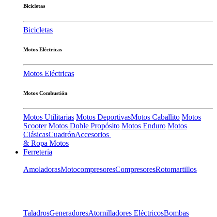
Bicicletas
Bicicletas
Motos Eléctricas
Motos Eléctricas
Motos Combustión
Motos Utilitarias
Motos Deportivas
Motos Caballito
Motos
Scooter
Motos Doble Propósito
Motos Enduro
Motos
Clásicas
Cuadrón
Accesorios
& Ropa Motos
Ferretería
Amoladoras
Motocompresores
Compresores
Rotomartillos
Taladros
Generadores
Atornilladores Eléctricos
Bombas