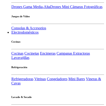
Drones Gama Media-Alta
Drones Mini
Cámaras Fotográficas
Juegos de Video
Consolas & Accesorios
Electrodomésticos
Cocinas
Cocinas
Cocinetas
Encimeras
Campanas Extractoras
Lavavajillas
Refrigeración
Refrigeradoras
Vitrinas
Congeladores
Mini Bares
Vineras &
Cavas
Lavado & Secado