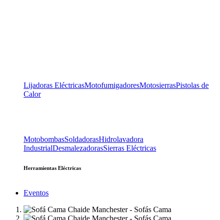
Lijadoras Eléctricas
Motofumigadores
Motosierras
Pistolas de
Calor
Motobombas
Soldadoras
Hidrolavadora
Industrial
Desmalezadoras
Sierras Eléctricas
Herramientas Eléctricas
Eventos