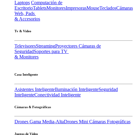
Laptops
Computación de
Escritorio
Tablets
Monitores
Impresoras
Mouse
Teclados
Cámaras
Web, Pads
& Accesorios
Tv & Video
Televisores
Streaming
Proyectores
Cámaras de
Seguridad
Soportes para TV
& Monitores
Casa Inteligente
Asistentes Inteligente
Iluminación Inteligente
Seguridad
Inteligente
Conectividad Inteligente
Cámaras & Fotográficas
Drones Gama Media-Alta
Drones Mini
Cámaras Fotográficas
Juegos de Video