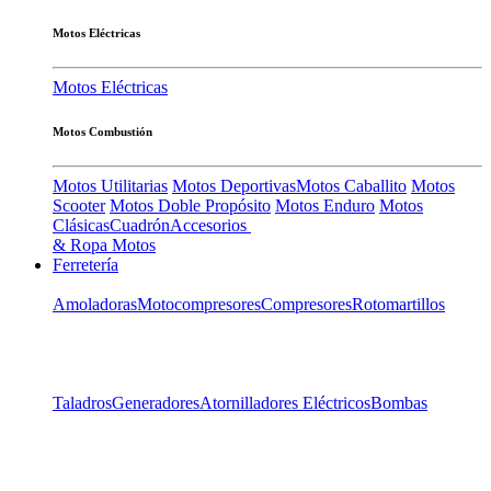
Motos Eléctricas
Motos Eléctricas
Motos Combustión
Motos Utilitarias
Motos Deportivas
Motos Caballito
Motos
Scooter
Motos Doble Propósito
Motos Enduro
Motos
Clásicas
Cuadrón
Accesorios
& Ropa Motos
Ferretería
Amoladoras
Motocompresores
Compresores
Rotomartillos
Taladros
Generadores
Atornilladores Eléctricos
Bombas