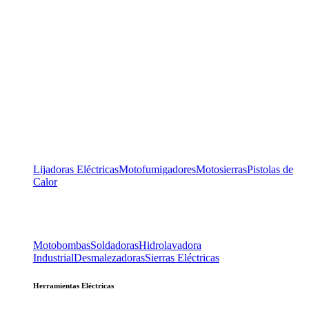
Lijadoras Eléctricas
Motofumigadores
Motosierras
Pistolas de
Calor
Motobombas
Soldadoras
Hidrolavadora
Industrial
Desmalezadoras
Sierras Eléctricas
Herramientas Eléctricas