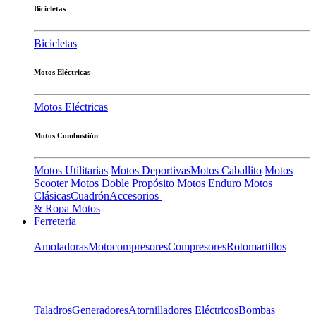
Bicicletas
Bicicletas
Motos Eléctricas
Motos Eléctricas
Motos Combustión
Motos Utilitarias
Motos Deportivas
Motos Caballito
Motos
Scooter
Motos Doble Propósito
Motos Enduro
Motos
Clásicas
Cuadrón
Accesorios
& Ropa Motos
Ferretería
Amoladoras
Motocompresores
Compresores
Rotomartillos
Taladros
Generadores
Atornilladores Eléctricos
Bombas