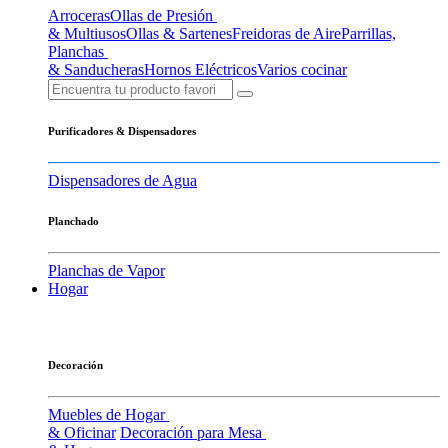
Arroceras
Ollas de Presión
& Multiusos
Ollas & Sartenes
Freidoras de Aire
Parrillas,
Planchas
& Sanducheras
Hornos Eléctricos
Varios cocinar
Purificadores & Dispensadores
Dispensadores de Agua
Planchado
Planchas de Vapor
Hogar
Decoración
Muebles de Hogar
& Oficinar
Decoración para Mesa