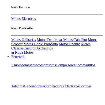
Motos Eléctricas
Motos Eléctricas
Motos Combustión
Motos Utilitarias
Motos Deportivas
Motos Caballito
Motos
Scooter
Motos Doble Propósito
Motos Enduro
Motos
Clásicas
Cuadrón
Accesorios
& Ropa Motos
Ferretería
Amoladoras
Motocompresores
Compresores
Rotomartillos
Taladros
Generadores
Atornilladores Eléctricos
Bombas