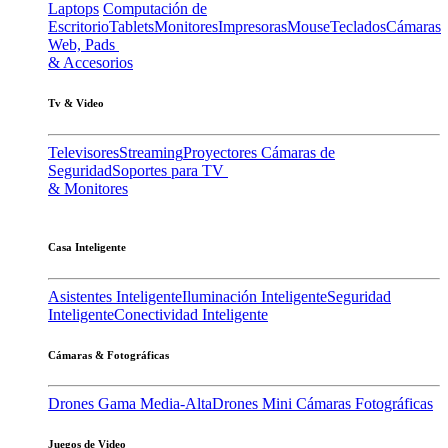
Laptops
Computación de
Escritorio
Tablets
Monitores
Impresoras
Mouse
Teclados
Cámaras
Web, Pads
& Accesorios
Tv & Video
Televisores
Streaming
Proyectores
Cámaras de
Seguridad
Soportes para TV
& Monitores
Casa Inteligente
Asistentes Inteligente
Iluminación Inteligente
Seguridad
Inteligente
Conectividad Inteligente
Cámaras & Fotográficas
Drones Gama Media-Alta
Drones Mini
Cámaras Fotográficas
Juegos de Video