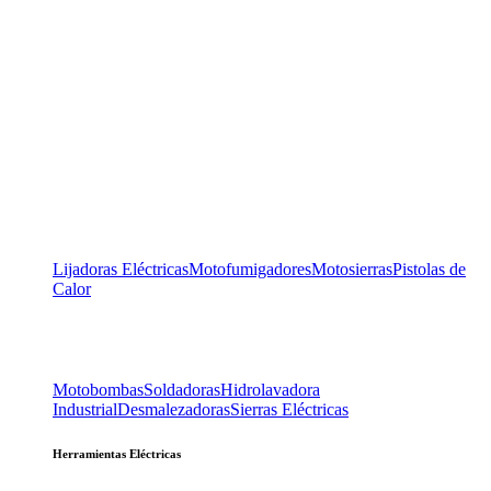
Lijadoras Eléctricas
Motofumigadores
Motosierras
Pistolas de
Calor
Motobombas
Soldadoras
Hidrolavadora
Industrial
Desmalezadoras
Sierras Eléctricas
Herramientas Eléctricas