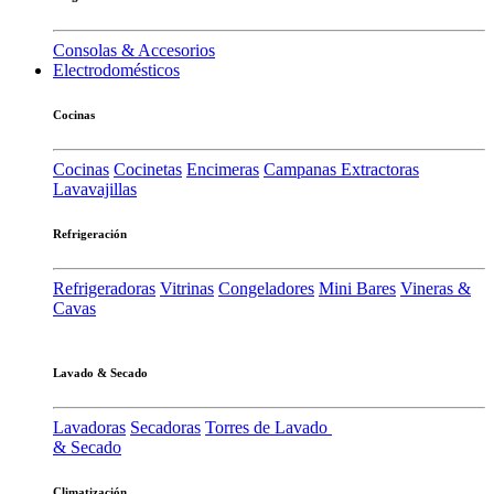
Consolas & Accesorios
Electrodomésticos
Cocinas
Cocinas
Cocinetas
Encimeras
Campanas Extractoras
Lavavajillas
Refrigeración
Refrigeradoras
Vitrinas
Congeladores
Mini Bares
Vineras &
Cavas
Lavado & Secado
Lavadoras
Secadoras
Torres de Lavado
& Secado
Climatización