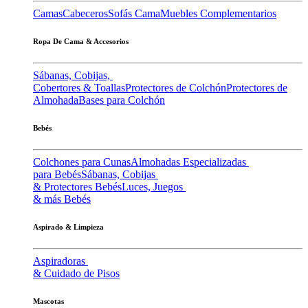
Camas
Cabeceros
Sofás Cama
Muebles Complementarios
Ropa De Cama & Accesorios
Sábanas, Cobijas,
Cobertores & Toallas
Protectores de Colchón
Protectores de
Almohada
Bases para Colchón
Bebés
Colchones para Cunas
Almohadas Especializadas
para Bebés
Sábanas, Cobijas
& Protectores Bebés
Luces, Juegos
& más Bebés
Aspirado & Limpieza
Aspiradoras
& Cuidado de Pisos
Mascotas