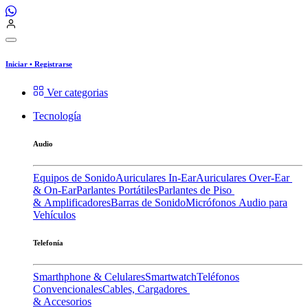
Iniciar
•
Registrarse
Ver categorias
Tecnología
Audio
Equipos de Sonido
Auriculares In-Ear
Auriculares Over-Ear
& On-Ear
Parlantes Portátiles
Parlantes de Piso
& Amplificadores
Barras de Sonido
Micrófonos
Audio para
Vehículos
Telefonía
Smarthphone & Celulares
Smartwatch
Teléfonos
Convencionales
Cables, Cargadores
& Accesorios