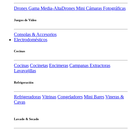
Drones Gama Media-Alta
Drones Mini
Cámaras Fotográficas
Juegos de Video
Consolas & Accesorios
Electrodomésticos
Cocinas
Cocinas
Cocinetas
Encimeras
Campanas Extractoras
Lavavajillas
Refrigeración
Refrigeradoras
Vitrinas
Congeladores
Mini Bares
Vineras &
Cavas
Lavado & Secado