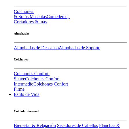
Colchones
& Sofás Mascotas
Comederos,
Cortadores & más
Almohadas
Almohadas de Descanso
Almohadas de Soporte
Colchones
Colchones Confort
Suave
Colchones Confort
Intermedio
Colchones Confort
Firme
Estilo de Vida
Cuidado Personal
Bienestar & Relajación
Secadores de Cabellos
Planchas &