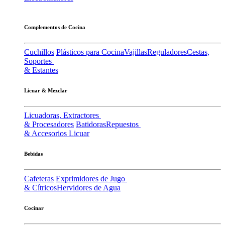
Complementos de Cocina
Cuchillos
Plásticos para Cocina
Vajillas
Reguladores
Cestas,
Soportes
& Estantes
Licuar & Mezclar
Licuadoras, Extractores
& Procesadores
Batidoras
Repuestos
& Accesorios Licuar
Bebidas
Cafeteras
Exprimidores de Jugo
& Cítricos
Hervidores de Agua
Cocinar