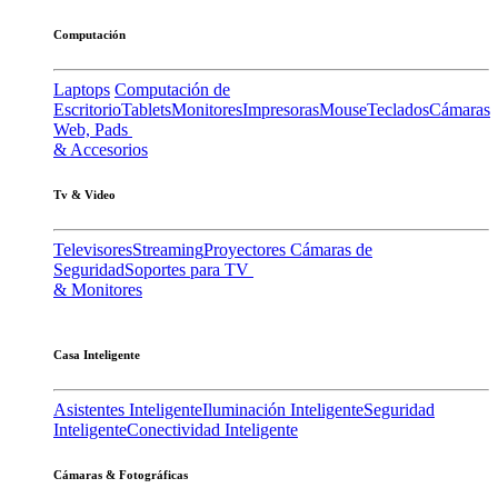
Computación
Laptops
Computación de
Escritorio
Tablets
Monitores
Impresoras
Mouse
Teclados
Cámaras
Web, Pads
& Accesorios
Tv & Video
Televisores
Streaming
Proyectores
Cámaras de
Seguridad
Soportes para TV
& Monitores
Casa Inteligente
Asistentes Inteligente
Iluminación Inteligente
Seguridad
Inteligente
Conectividad Inteligente
Cámaras & Fotográficas