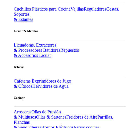
Cuchillos
Plásticos para Cocina
Vajillas
Reguladores
Cestas,
Soportes
& Estantes
Licuar & Mezclar
Licuadoras, Extractores
& Procesadores
Batidoras
Repuestos
& Accesorios Licuar
Bebidas
Cafeteras
Exprimidores de Jugo
& Cítricos
Hervidores de Agua
Cocinar
Arroceras
Ollas de Presión
& Multiusos
Ollas & Sartenes
Freidoras de Aire
Parrillas,
Planchas
& Sanducheras
Hornos Eléctricos
Varios cocinar