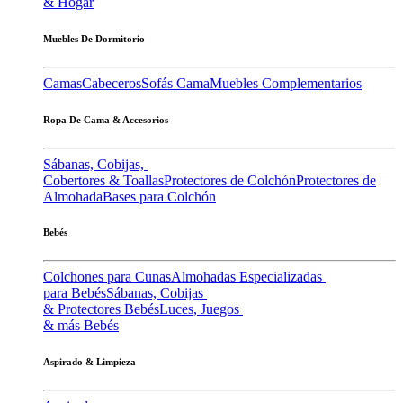
& Hogar
Muebles De Dormitorio
Camas
Cabeceros
Sofás Cama
Muebles Complementarios
Ropa De Cama & Accesorios
Sábanas, Cobijas,
Cobertores & Toallas
Protectores de Colchón
Protectores de
Almohada
Bases para Colchón
Bebés
Colchones para Cunas
Almohadas Especializadas
para Bebés
Sábanas, Cobijas
& Protectores Bebés
Luces, Juegos
& más Bebés
Aspirado & Limpieza