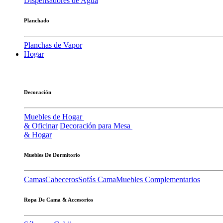
Dispensadores de Agua
Planchado
Planchas de Vapor
Hogar
Decoración
Muebles de Hogar
& Oficinar
Decoración para Mesa
& Hogar
Muebles De Dormitorio
Camas
Cabeceros
Sofás Cama
Muebles Complementarios
Ropa De Cama & Accesorios