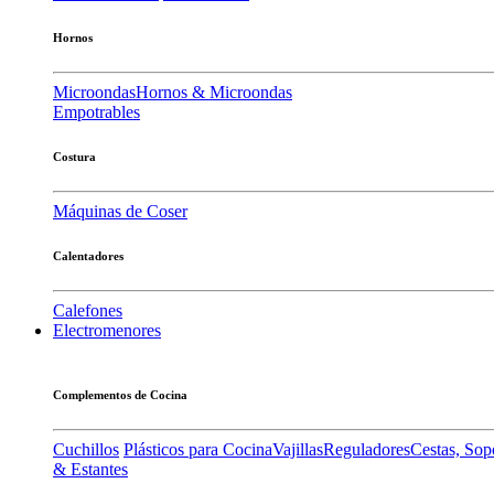
Hornos
Microondas
Hornos & Microondas
Empotrables
Costura
Máquinas de Coser
Calentadores
Calefones
Electromenores
Complementos de Cocina
Cuchillos
Plásticos para Cocina
Vajillas
Reguladores
Cestas, Sop
& Estantes