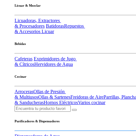
Licuar & Mezclar
Licuadoras, Extractores
& Procesadores
Batidoras
Repuestos
& Accesorios Licuar
Bebidas
Cafeteras
Exprimidores de Jugo
& Cítricos
Hervidores de Agua
Cocinar
Arroceras
Ollas de Presión
& Multiusos
Ollas & Sartenes
Freidoras de Aire
Parrillas, Planch
& Sanducheras
Hornos Eléctricos
Varios cocinar
Purificadores & Dispensadores