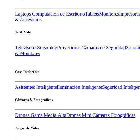
Laptops
Computación de Escritorio
Tablets
Monitores
Impresora
& Accesorios
Tv & Video
Televisores
Streaming
Proyectores
Cámaras de Seguridad
Soport
& Monitores
Casa Inteligente
Asistentes Inteligente
Iluminación Inteligente
Seguridad Intelige
Cámaras & Fotográficas
Drones Gama Media-Alta
Drones Mini
Cámaras Fotográficas
Juegos de Video