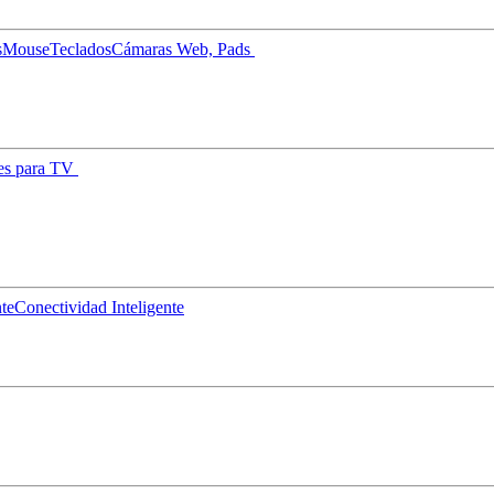
s
Mouse
Teclados
Cámaras Web, Pads
es para TV
nte
Conectividad Inteligente