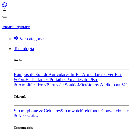
Iniciar
•
Registrarse
Ver categorias
Tecnología
Audio
Equipos de Sonido
Auriculares In-Ear
Auriculares Over-Ear
& On-Ear
Parlantes Portátiles
Parlantes de Piso
& Amplificadores
Barras de Sonido
Micrófonos
Audio para Veh
Telefonía
Smarthphone & Celulares
Smartwatch
Teléfonos Convencionale
& Accesorios
Computación