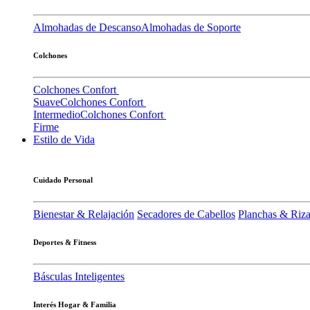
Almohadas de Descanso
Almohadas de Soporte
Colchones
Colchones Confort
Suave
Colchones Confort
Intermedio
Colchones Confort
Firme
Estilo de Vida
Cuidado Personal
Bienestar & Relajación
Secadores de Cabellos
Planchas & Riz
Deportes & Fitness
Básculas Inteligentes
Interés Hogar & Familia