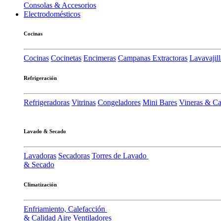
Consolas & Accesorios
Electrodomésticos
Cocinas
Cocinas
Cocinetas
Encimeras
Campanas Extractoras
Lavavajill
Refrigeración
Refrigeradoras
Vitrinas
Congeladores
Mini Bares
Vineras & C
Lavado & Secado
Lavadoras
Secadoras
Torres de Lavado
& Secado
Climatización
Enfriamiento, Calefacción
& Calidad Aire
Ventiladores