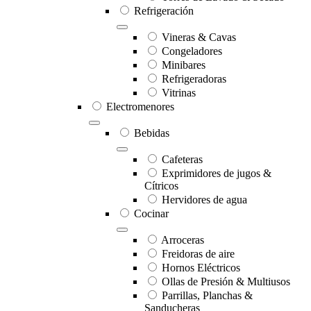
Refrigeración
Vineras & Cavas
Congeladores
Minibares
Refrigeradoras
Vitrinas
Electromenores
Bebidas
Cafeteras
Exprimidores de jugos &
Cítricos
Hervidores de agua
Cocinar
Arroceras
Freidoras de aire
Hornos Eléctricos
Ollas de Presión & Multiusos
Parrillas, Planchas &
Sanducheras