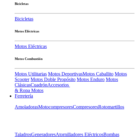
Bicicletas
Bicicletas
Motos Eléctricas
Motos Eléctricas
Motos Combustión
Motos Utilitarias
Motos Deportivas
Motos Caballito
Motos
Scooter
Motos Doble Propósito
Motos Enduro
Motos
Clásicas
Cuadrón
Accesorios
& Ropa Motos
Ferretería
Amoladoras
Motocompresores
Compresores
Rotomartillos
Taladros
Generadores
Atornilladores Eléctricos
Bombas