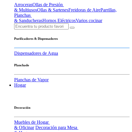
Arroceras
Ollas de Presión
& Multiusos
Ollas & Sartenes
Freidoras de Aire
Parrillas,
Planchas
& Sanducheras
Hornos Eléctricos
Varios cocinar
Purificadores & Dispensadores
Dispensadores de Agua
Planchado
Planchas de Vapor
Hogar
Decoración
Muebles de Hogar
& Oficinar
Decoración para Mesa