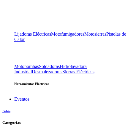
Lijadoras Eléctricas
Motofumigadores
Motosierras
Pistolas de
Calor
Motobombas
Soldadoras
Hidrolavadora
Industrial
Desmalezadoras
Sierras Eléctricas
Herramientas Eléctricas
Eventos
Bebés
Categorías