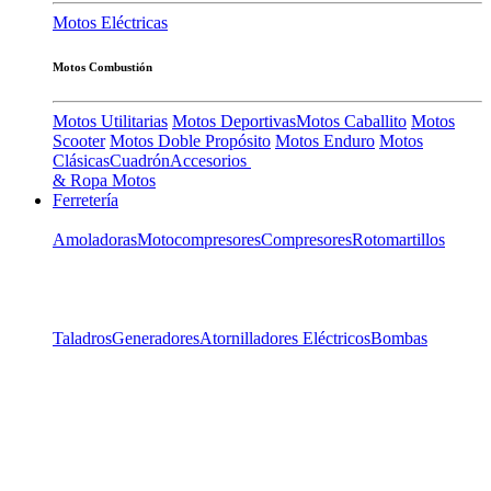
Motos Eléctricas
Motos Combustión
Motos Utilitarias
Motos Deportivas
Motos Caballito
Motos
Scooter
Motos Doble Propósito
Motos Enduro
Motos
Clásicas
Cuadrón
Accesorios
& Ropa Motos
Ferretería
Amoladoras
Motocompresores
Compresores
Rotomartillos
Taladros
Generadores
Atornilladores Eléctricos
Bombas