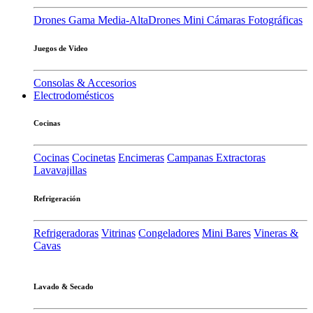
Drones Gama Media-Alta
Drones Mini
Cámaras Fotográficas
Juegos de Video
Consolas & Accesorios
Electrodomésticos
Cocinas
Cocinas
Cocinetas
Encimeras
Campanas Extractoras
Lavavajillas
Refrigeración
Refrigeradoras
Vitrinas
Congeladores
Mini Bares
Vineras &
Cavas
Lavado & Secado