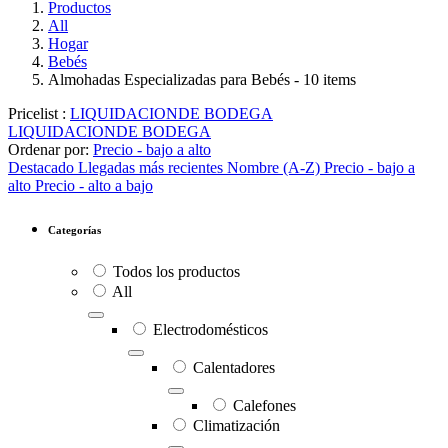
Productos
All
Hogar
Bebés
Almohadas Especializadas para Bebés
- 10 items
Pricelist :
LIQUIDACIONDE BODEGA
LIQUIDACIONDE BODEGA
Ordenar por:
Precio - bajo a alto
Destacado
Llegadas más recientes
Nombre (A-Z)
Precio - bajo a
alto
Precio - alto a bajo
Categorías
Todos los productos
All
Electrodomésticos
Calentadores
Calefones
Climatización