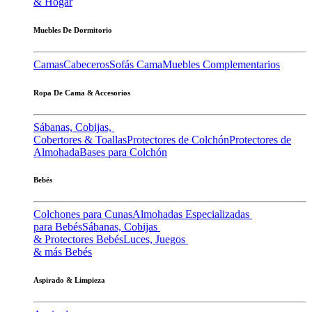
& Hogar
Muebles De Dormitorio
Camas
Cabeceros
Sofás Cama
Muebles Complementarios
Ropa De Cama & Accesorios
Sábanas, Cobijas,
Cobertores & Toallas
Protectores de Colchón
Protectores de
Almohada
Bases para Colchón
Bebés
Colchones para Cunas
Almohadas Especializadas
para Bebés
Sábanas, Cobijas
& Protectores Bebés
Luces, Juegos
& más Bebés
Aspirado & Limpieza