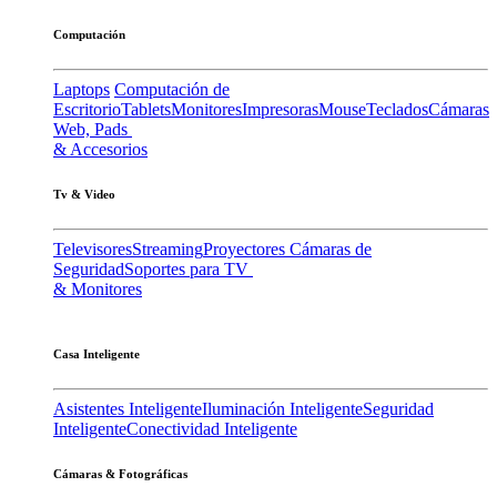
Computación
Laptops
Computación de
Escritorio
Tablets
Monitores
Impresoras
Mouse
Teclados
Cámaras
Web, Pads
& Accesorios
Tv & Video
Televisores
Streaming
Proyectores
Cámaras de
Seguridad
Soportes para TV
& Monitores
Casa Inteligente
Asistentes Inteligente
Iluminación Inteligente
Seguridad
Inteligente
Conectividad Inteligente
Cámaras & Fotográficas