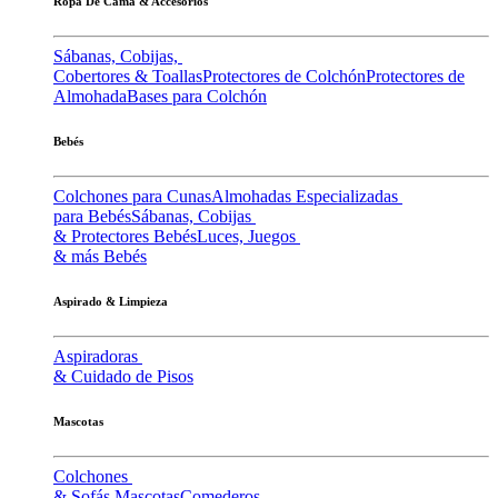
Ropa De Cama & Accesorios
Sábanas, Cobijas,
Cobertores & Toallas
Protectores de Colchón
Protectores de
Almohada
Bases para Colchón
Bebés
Colchones para Cunas
Almohadas Especializadas
para Bebés
Sábanas, Cobijas
& Protectores Bebés
Luces, Juegos
& más Bebés
Aspirado & Limpieza
Aspiradoras
& Cuidado de Pisos
Mascotas
Colchones
& Sofás Mascotas
Comederos,