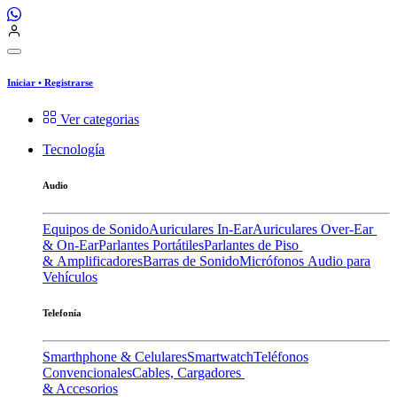
Iniciar
•
Registrarse
Ver categorias
Tecnología
Audio
Equipos de Sonido
Auriculares In-Ear
Auriculares Over-Ear
& On-Ear
Parlantes Portátiles
Parlantes de Piso
& Amplificadores
Barras de Sonido
Micrófonos
Audio para
Vehículos
Telefonía
Smarthphone & Celulares
Smartwatch
Teléfonos
Convencionales
Cables, Cargadores
& Accesorios