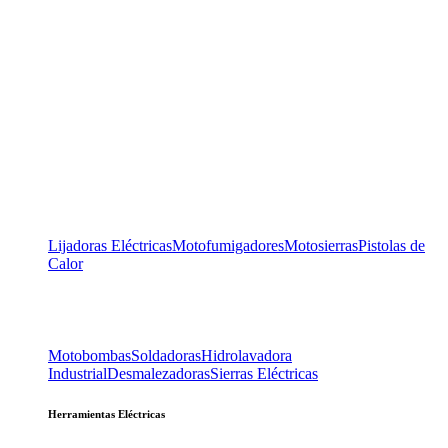
Lijadoras Eléctricas
Motofumigadores
Motosierras
Pistolas de
Calor
Motobombas
Soldadoras
Hidrolavadora
Industrial
Desmalezadoras
Sierras Eléctricas
Herramientas Eléctricas