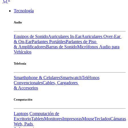
Tecnología
Audio
Equipos de Sonido
Auriculares In-Ear
Auriculares Over-Ear
& On-Ear
Parlantes Portátiles
Parlantes de Piso
& Amplificadores
Barras de Sonido
Micrófonos
Audio para
Vehículos
Telefonía
Smarthphone & Celulares
Smartwatch
Teléfonos
Convencionales
Cables, Cargadores
& Accesorios
Computación
Laptops
Computación de
Escritorio
Tablets
Monitores
Impresoras
Mouse
Teclados
Cámaras
Web, Pads