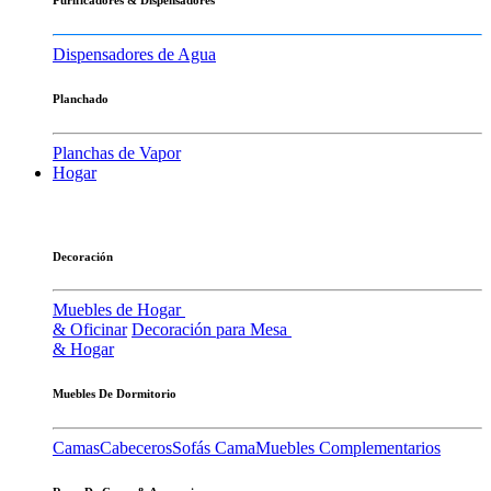
Dispensadores de Agua
Planchado
Planchas de Vapor
Hogar
Decoración
Muebles de Hogar
& Oficinar
Decoración para Mesa
& Hogar
Muebles De Dormitorio
Camas
Cabeceros
Sofás Cama
Muebles Complementarios