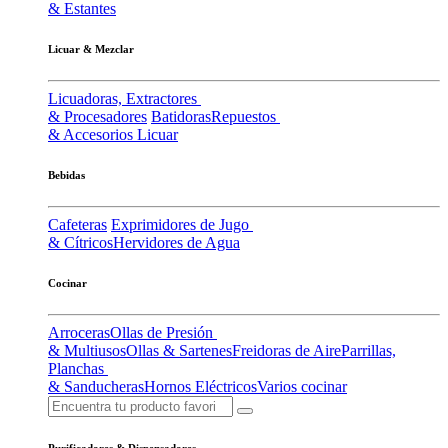
& Estantes
Licuar & Mezclar
Licuadoras, Extractores
& Procesadores
Batidoras
Repuestos
& Accesorios Licuar
Bebidas
Cafeteras
Exprimidores de Jugo
& Cítricos
Hervidores de Agua
Cocinar
Arroceras
Ollas de Presión
& Multiusos
Ollas & Sartenes
Freidoras de Aire
Parrillas,
Planchas
& Sanducheras
Hornos Eléctricos
Varios cocinar
Purificadores & Dispensadores